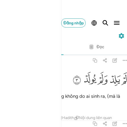
Đăng nhập
112. Al-Ikhlas
Từng câu từng chữ
Đọc
Bản dịch
: Translation Pioneers Center
112:3
ﱉ
ﱊ
م يلد ولم يولد ٣
ﱋ
ﱌ
ﱍ
َمْ يَلِدْ وَلَمْ يُولَدْ ٣
“Ngài không sinh ra ai và cũng không do ai sinh ra, (mà là
Đấng Tạo Hóa).”
Tafsirs
Bài học
Suy ngẫm
Hadith
Nội dung liên quan
112:4