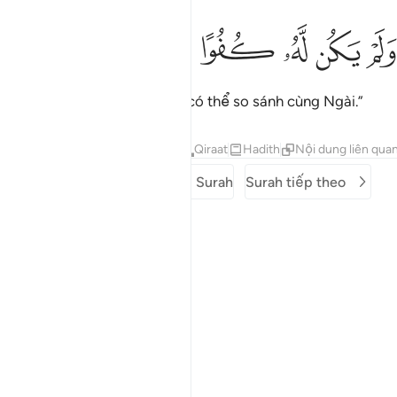
ﱎ
ﱏ
لم يكن له كفوا احد ٤
ﱐ
ﱑ
ﱒ
ﱓ
َلَمْ يَكُن لَّهُۥ كُفُوًا أَحَدٌۢ ٤
“Và không có một ai (cái gì) có thể so sánh cùng Ngài.”
Tafsirs
Bài học
Suy ngẫm
Qiraat
Hadith
Nội dung liên qua
Surah trước
Mở đầu Surah
Surah tiếp theo