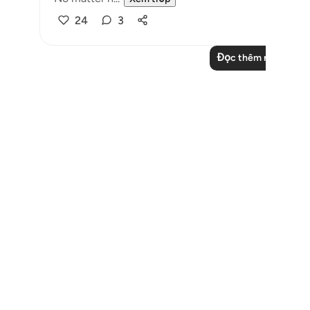
24
3
Đọc thêm những suy