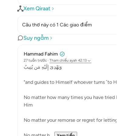
Xem Qiraat
Câu thơ này có 1 Các giao điểm
Suy ngẫm
Hammad Fahim
27 tuần trước
·
Tham chiếu
ayah 42:13
وَيَهْدِىٓ إِلَيْهِ مَن يُنِيبُ
"and guides to Himself whoever turns ˹to Him˺ (42:
No matter how many times you have tried but failed
Him
No matter your remorse or regret for letting go, wh
No matter h...
Xem tiếp