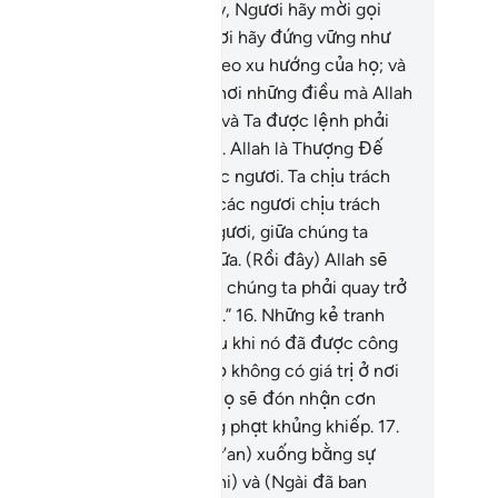
i nghi (về Qur’an).
15
.
Vì vậy, Ngươi hãy mời gọi
hân loại đến với Islam); Ngươi hãy đứng vững như
 được lệnh; Ngươi chớ đi theo xu hướng của họ; và
ươi hãy nói (với họ): “Ta tin nơi những điều mà Allah
 ban xuống trong Kinh Sách và Ta được lệnh phải
ực thi công lý giữa các ngươi. Allah là Thượng Đế
a Ta và là Thượng Đế của các ngươi. Ta chịu trách
iệm cho việc làm của Ta và các ngươi chịu trách
iệm cho việc làm của các ngươi, giữa chúng ta
ông còn gì phải tranh luận nữa. (Rồi đây) Allah sẽ
iệu tập tất cả chúng ta lại và chúng ta phải quay trở
với Ngài (để chịu sự xét xử).”
16
.
Những kẻ tranh
ận về (tôn giáo của) Allah sau khi nó đã được công
ận thì việc tranh luận của họ không có giá trị ở nơi
ượng Đế của họ. (Rồi đây) họ sẽ đón nhận cơn
ịnh nộ (của Allah) và sự trừng phạt khủng khiếp.
17
.
lah là Đấng đã ban Kinh (Qur’an) xuống bằng sự
ật (không có gì phải hoài nghi) và (Ngài đã ban