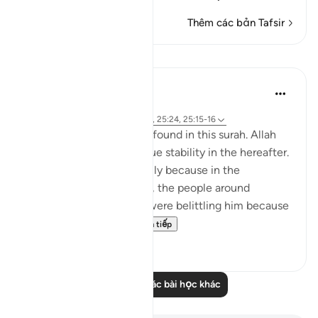
Thêm các bản Tafsir
Bài học
Samia Mubarak
4 năm trước
·
Tham chiếu
ayah 25:75-76, 25:10, 25:24, 25:15-16
Go through these verses found in this surah. Allah
continues to pull us to true stability in the hereafter.
What a comfort! Especially because in the
beginning of the chapter, the people around
prophet Muhammad ﷺ were belittling him because
he didn’t have the ...
Xem tiếp
22
2
Đọc thêm các bài học khác