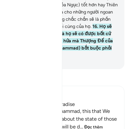
“Cái đó (hình phạt nơi Hỏa Ngục) tốt hơn hay Thiên
Đàng Vĩnh Cửu được hứa cho những người ngoan
đạo tốt hơn?” Thiên Đàng chắc chắn sẽ là phần
thưởng và là nơi đến cuối cùng của họ.
16
.
Họ sẽ
sống trong đó mãi mãi và họ sẽ có được bất cứ
thứ gì họ muốn. Đó là lời hứa mà Thượng Đế của
Ngươi (hỡi Thiên Sứ Muhammad) bắt buộc phải
thực hiện.
-
Ruwwad Center
Đọc Tafsir
Ibn Kathir (Abridged)
Is the Fire better, or Paradise
Here Allah says: `O Muhammad, this that We
have described to you about the state of those
who are doomed, who will be d
…
Đọc thêm