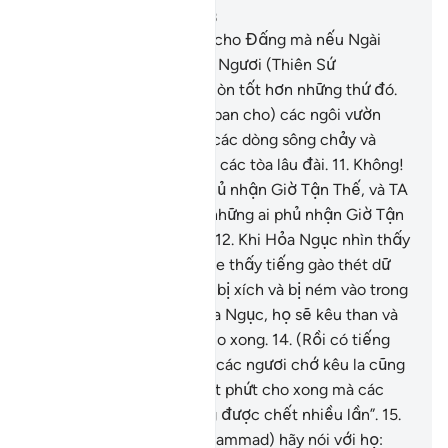
Chương 25, Trang 361, Juz 18
10
.
Thật hồng phúc thay cho Đấng mà nếu Ngài
muốn Ngài sẽ làm ra cho Ngươi (Thiên Sứ
Muhammad) những thứ còn tốt hơn những thứ đó.
(Rồi đây Ngươi sẽ được ban cho) các ngôi vườn
Thiên Đàng bên dưới có các dòng sông chảy và
Ngài sẽ làm ra cho Ngươi các tòa lâu đài.
11
.
Không!
(Những kẻ vô đức tin) phủ nhận Giờ Tận Thế, và TA
(Allah) đã chuẩn bị cho những ai phủ nhận Giờ Tận
Thế lửa ngọn cháy bùng.
12
.
Khi Hỏa Ngục nhìn thấy
họ từ đằng xa, họ sẽ nghe thấy tiếng gào thét dữ
dội của nó.
13
.
Rồi khi họ bị xích và bị ném vào trong
một xó chật hẹp của Hỏa Ngục, họ sẽ kêu than và
mong được chết phứt cho xong.
14
.
(Rồi có tiếng
bảo họ): “Ngày hôm nay, các ngươi chớ kêu la cũng
như chớ mong được chết phứt cho xong mà các
ngươi hãy kêu la và mong được chết nhiều lần”.
15
.
Ngươi (hỡi Thiên Sứ Muhammad) hãy nói với họ: