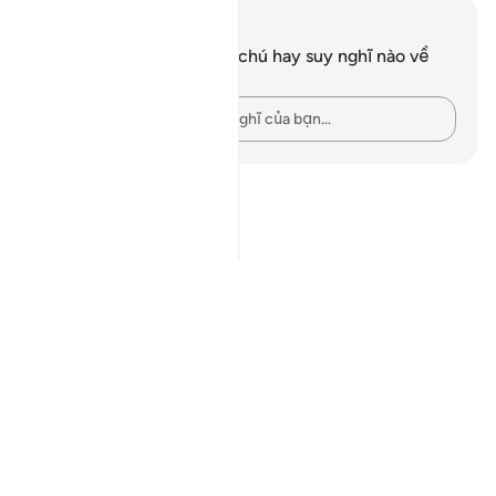
Ghi chú và suy ngẫm
Bạn không có bất kỳ ghi chú hay suy nghĩ nào về
câu thơ này.
Hãy ghi lại những suy nghĩ của bạn…
Notes
placeholders
close