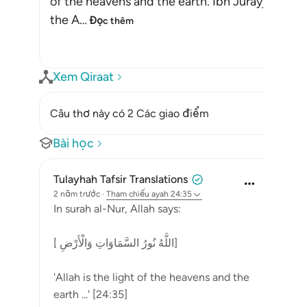
of the heavens and the earth. Ibn Jurayj said: 
the A
…
Đọc thêm
Xem Qiraat
Câu thơ này có 2 Các giao điểm
Bài học
Tulayhah Tafsir Translations
2 năm trước
·
Tham chiếu
ayah 24:35
In surah al-Nur, Allah says:
[ اللَّهُ نُورُ السَّمَاوَاتِ وَالْأَرْضِ]
'Allah is the light of the heavens and the
earth ...' [24:35]