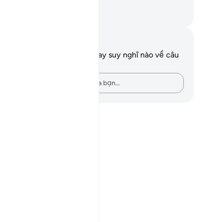
.
uwwad Center
i chú và suy ngẫm
n không có bất kỳ ghi chú hay suy nghĩ nào về câu
ơ này.
Hãy ghi lại những suy nghĩ của bạn…