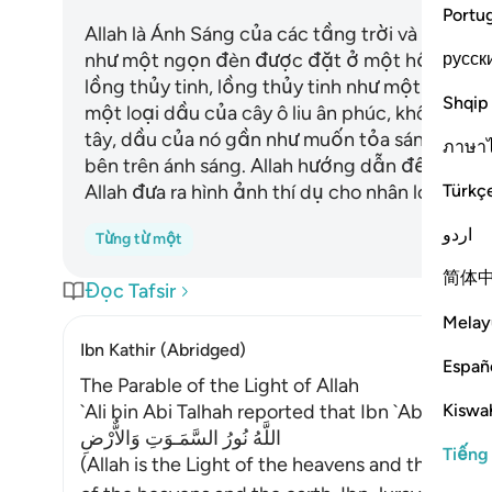
Portu
Allah là Ánh Sáng của các tầng trời và trái đ
русск
như một ngọn đèn được đặt ở một hốc tường
lồng thủy tinh, lồng thủy tinh như một ngôi s
Shqip
một loại dầu của cây ô liu ân phúc, không cầ
tây, dầu của nó gần như muốn tỏa sáng mặc 
ภาษา
bên trên ánh sáng. Allah hướng dẫn đến Ánh S
Türkç
Allah đưa ra hình ảnh thí dụ cho nhân loại bởi 
اردو
Từng từ một
简体
Đọc Tafsir
Melay
Ibn Kathir (Abridged)
Españ
The Parable of the Light of Allah
Kiswah
`Ali bin Abi Talhah reported that Ibn `Abbas said
اللَّهُ نُورُ السَّمَـوَتِ وَالاٌّرْضِ
Tiếng
(Allah is the Light of the heavens and the earth