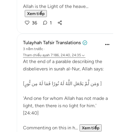
Allah is the Light of the heave...
Xem tiếp
36
1
Tulayhah Tafsir Translations
3 năm trước
·
Tham chiếu
ayah 7:186, 24:40, 24:35
At the end of a parable describing the
disbelievers in surah al-Nur, Allah says:
[وَمَن لَّمْ يَجْعَلِ اللَّهُ لَهُ نُورًا فَمَا لَهُ مِن نُّورٍ ]
'And one for whom Allah has not made a
light, then there is no light for him.'
[24:40]
Commenting on this in h...
Xem tiếp