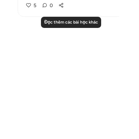
5
0
Đọc thêm các bài học khác
Notes
placeholders
close