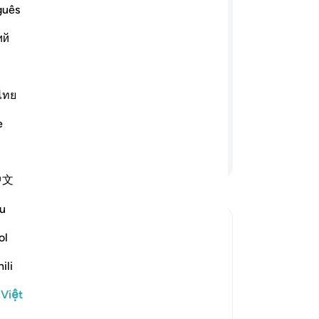
thứ
guês
ất. Hình ảnh Ánh Sáng của Ngài giống
-
R
ий
, ngọn đèn nằm trong một chiếc
ao lấp lánh; ngọn đèn được thắp từ
Gh
n mặt trời ở hướng đông hay ở hướng
Bạ
dù lửa vẫn chưa chạm đến; ánh sáng
ไทย
th
áng của Ngài đối với ai Ngài muốn.
e
vì Allah là Đấng Hằng Biết mọi thứ.
Tiếp tục đọc
中文
u
ol
ili
:
 Việt
.) means, the Guide of the inhabitants