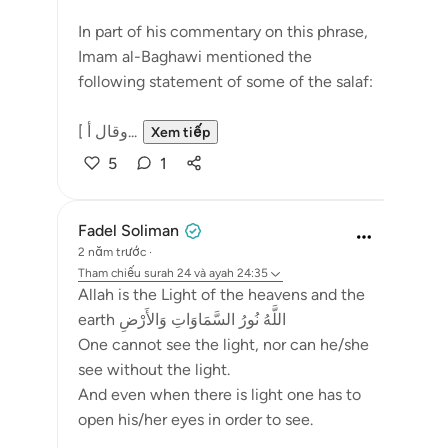
In part of his commentary on this phrase,
Imam al-Baghawi mentioned the
following statement of some of the salaf:
[ وقال أ...
Xem tiếp
5
1
Fadel Soliman
2 năm trước
·
Tham chiếu
surah 24 và ayah 24:35
Allah is the Light of the heavens and the
earth اللَّهُ نُورُ السَّمَاوَاتِ وَالأَرْضِ
One cannot see the light, nor can he/she
see without the light.
And even when there is light one has to
open his/her eyes in order to see.