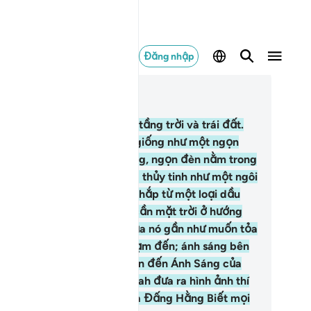
Đăng nhập
c trong ngữ cảnh
ơng 24, Trang 354, Juz 18
.
Allah là Ánh Sáng của các tầng trời và trái đất.
nh ảnh Ánh Sáng của Ngài giống như một ngọn
n được đặt ở một hốc tường, ngọn đèn nằm trong
t chiếc lồng thủy tinh, lồng thủy tinh như một ngôi
o lấp lánh; ngọn đèn được thắp từ một loại dầu
a cây ô liu ân phúc, không cần mặt trời ở hướng
ng hay ở hướng tây, dầu của nó gần như muốn tỏa
ng mặc dù lửa vẫn chưa chạm đến; ánh sáng bên
ên ánh sáng. Allah hướng dẫn đến Ánh Sáng của
ài đối với ai Ngài muốn. Allah đưa ra hình ảnh thí
 cho nhân loại bởi vì Allah là Đấng Hằng Biết mọi