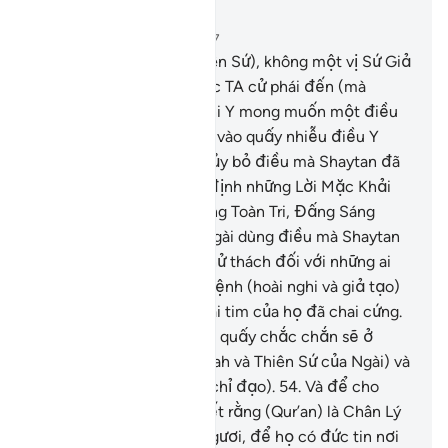
Đọc trong ngữ cảnh
Chương 22, Trang 338, Juz 17
52
.
Trước Ngươi (hỡi Thiên Sứ), không một vị Sứ Giả
hay một vị Nabi nào được TA cử phái đến (mà
không gặp phải điều): khi Y mong muốn một điều
tốt nào thì Shaytan nhảy vào quấy nhiễu điều Y
muốn. Tuy nhiên, Allah hủy bỏ điều mà Shaytan đã
xúi bẩy, rồi Allah khẳng định những Lời Mặc Khải
của Ngài bởi Allah là Đấng Toàn Tri, Đấng Sáng
Suốt.
53
.
Mục đích để Ngài dùng điều mà Shaytan
đã xen vào làm một sự thử thách đối với những ai
mang trong lòng chứng bệnh (hoài nghi và giả tạo)
cũng như những ai mà trái tim của họ đã chai cứng.
Và những kẻ làm điều sai quấy chắc chắn sẽ ở
trong sự thù hằn (của Allah và Thiên Sứ của Ngài) và
ở cách xa (chân lý và sự chỉ đạo).
54
.
Và để cho
những ai có kiến thức biết rằng (Qur’an) là Chân Lý
từ nơi Thượng Đế của Ngươi, để họ có đức tin nơi