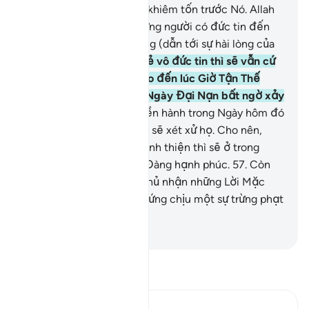
Nó và để trái tim của họ khiêm tốn trước Nó. Allah
chắc chắn sẽ hướng những người có đức tin đến
với con đường ngay thẳng (dẫn tới sự hài lòng của
Ngài).
55
.
Riêng những kẻ vô đức tin thì sẽ vẫn cứ
hoài nghi về (Qur’an) cho đến lúc Giờ Tận Thế
hoặc sự trừng phạt của Ngày Đại Nạn bất ngờ xảy
đến cho họ.
56
.
Mọi quyền hành trong Ngày hôm đó
đều thuộc về Allah, Ngài sẽ xét xử họ. Cho nên,
những ai có đức tin và hành thiện thì sẽ ở trong
những Ngôi Vườn Thiên Đàng hạnh phúc.
57
.
Còn
những kẻ vô đức tin và phủ nhận những Lời Mặc
Khải của TA thì sẽ phải hứng chịu một sự trừng phạt
nhục nhã.
-
Ruwwad Center
Đọc Tafsir