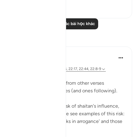
0
0
Đọc thêm các bài học khác
Suy ngẫm
Hana Alasry
7 năm trước
·
Tham chiếu
ayah 22:52-55, 22:46, 22:17, 22:44, 22:8-9
We see previous themes from other verses
reemerging in these verses (and ones following).
Allah is mentioning the risk of shaitan's influence,
and earlier in the surat, we see examples of this risk:
those who 'turn their necks in arrogance' and those
who ...
Xem tiếp