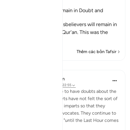
Ibn Kathir (Abridged)
The Disbelievers will remain in Doubt and
Confusion
Allah tells us that the disbelievers will remain in
doubt concerning this Qur'an. This was the
view
…
Đọc thêm
Thêm các bản Tafsir
Bài học
In the Shade of the Quran
31 tuần trước
·
Tham chiếu
ayah 22:55
The unbelievers continue to have doubts about the
Qur'an because their hearts have not felt the sort of
pleasure and happiness it imparts so that they
appreciate the truth it advocates. They continue to
be in such state of doubt "until the Last Hour comes
sudd...
Xem tiếp