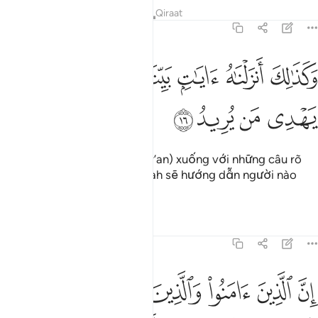
Tafsirs
Bài học
Suy ngẫm
Qiraat
22:16
ﱁ
ﱂ
ﱃ
ﱄ
كذالك انزلناه ايات بينات وان الله يهدي من يريد ١٦
ﱅ
ﱆ
َكَذَٰلِكَ أَنزَلْنَـٰهُ ءَايَـٰتٍۭ بَيِّنَـٰتٍۢ وَأَنَّ ٱللَّهَ يَهْدِى مَن يُرِيدُ ١٦
ﱇ
ﱈ
ﱉ
ﱊ
Tương tự, TA đã ban Nó (Qur’an) xuống với những câu rõ
ràng, rành mạch, và rằng Allah sẽ hướng dẫn người nào
Ngài muốn.
Tafsirs
Bài học
Suy ngẫm
22:17
ﱋ
ﱌ
ﱍ
ﱎ
ﱏ
ﱐ
ن الذين امنوا والذين هادوا والصابيين والنصارى والمجوس والذين اشركو
ِنَّ ٱلَّذِينَ ءَامَنُوا۟ وَٱلَّذِينَ هَادُوا۟ وَٱلصَّـٰبِـِٔينَ وَٱلنَّصَـٰرَىٰ وَٱلْمَجُوسَ وَٱلَّ