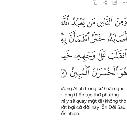
22:11
ﲆ
ﲇ
ﲈ
ﲉ
ﲊ
ﲋ
ﲌﲍ
ﲎ
من الناس من يعبد الله على حرف فان اصابه خير اطمان به وان اصابته ف
َمِنَ ٱلنَّاسِ مَن يَعْبُدُ ٱللَّهَ عَلَىٰ حَرْفٍۢ ۖ فَإِنْ أَصَابَهُۥ خَيْرٌ ٱطْمَأَنَّ
ﲏ
ﲐ
ﲑ
ﲒﲓ
ﲔ
ﲕ
ﲖ
ﲗ
ﲘ
ﲙ
ﲚ
ﲛ
ﲜﲝ
ﲞ
ﲟ
ﲠ
ﲡ
ﲢ
Trong nhân loại có kẻ thờ phượng Allah trong sự hoài nghi.
Nếu gặp điều lành thì y sẽ an lòng (tiếp tục thờ phượng
Ngài), còn nếu gặp điều dữ thì y sẽ quay mặt đi (không thờ
phượng Ngài nữa); thế là y thất bại cả đời này lẫn Đời Sau.
Đó thật sự là một thất bại hiển nhiên.