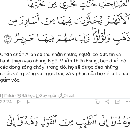
ﳂ
ﳃ
ﳄ
ﳅ
ﳆ
ﳇ
ﳈ
ﳉ
ﳊ
ﳋ
ﳌ
ﳍ
ﳎﳏ
ﳐ
ﳑ
ﳒ
ﳓ
Chắn chắn Allah sẽ thu nhận những người có đức tin và
hành thiện vào những Ngôi Vườn Thiên Đàng, bên dưới có
các dòng sông chảy; trong đó, họ sẽ được đeo những
chiếc vòng vàng và ngọc trai; và y phục của họ sẽ là tơ lụa
gấm vóc.
Tafsirs
Bài học
Suy ngẫm
Qiraat
22:24
ﱁ
ﱂ
ﱃ
ﱄ
ﱅ
هدوا الى الطيب من القول وهدوا الى صراط الحميد ٢٤
ﱆ
ﱇ
َهُدُوٓا۟ إِلَى ٱلطَّيِّبِ مِنَ ٱلْقَوْلِ وَهُدُوٓا۟ إِلَىٰ صِرَٰطِ ٱلْحَمِيدِ ٢٤