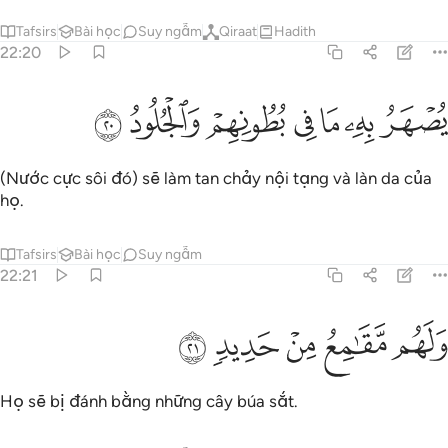
Tafsirs
Bài học
Suy ngẫm
Qiraat
Hadith
22:20
ﲣ
ﲤ
ﲥ
ﲦ
صهر به ما في بطونهم والجلود ٢٠
ﲧ
ﲨ
ﲩ
ُصْهَرُ بِهِۦ مَا فِى بُطُونِهِمْ وَٱلْجُلُودُ ٢٠
(Nước cực sôi đó) sẽ làm tan chảy nội tạng và làn da của
họ.
Tafsirs
Bài học
Suy ngẫm
22:21
ﲪ
ﲫ
لهم مقامع من حديد ٢١
ﲬ
ﲭ
ﲮ
َلَهُم مَّقَـٰمِعُ مِنْ حَدِيدٍۢ ٢١
Họ sẽ bị đánh bằng những cây búa sắt.