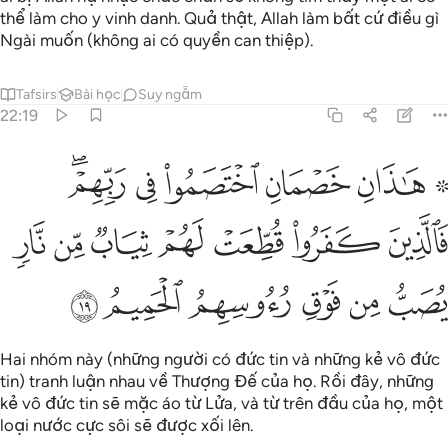
thể làm cho y vinh danh. Quả thật, Allah làm bất cứ điều gì
Ngài muốn (không ai có quyền can thiệp).
Tafsirs
Bài học
Suy ngẫm
22:19
ﲏ ﲐ
ﲑ
ﲒ
ﲓ
ﲔﲕ
اذان خصمان اختصموا في ربهم فالذين كفروا قطعت لهم ثياب من نار
َـٰذَانِ خَصْمَانِ ٱخْتَصَمُوا۟ فِى رَبِّهِمْ ۖ فَٱلَّذِينَ كَفَرُوا۟ قُطِّعَتْ ل
ﲖ
ﲗ
ﲘ
ﲙ
ﲚ
ﲛ
ﲜ
ﲝ
ﲞ
ﲟ
ﲠ
ﲡ
ﲢ
Hai nhóm này (những người có đức tin và những kẻ vô đức
tin) tranh luận nhau về Thượng Đế của họ. Rồi đây, những
kẻ vô đức tin sẽ mặc áo từ Lửa, và từ trên đầu của họ, một
loại nước cực sôi sẽ được xối lên.