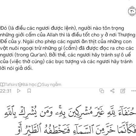
ﳀ
Đó (là điều các ngươi được lệnh), người nào tôn trọng
những giới cấm của Allah thì là điều tốt cho y ở nơi Thượng
Đế của y. Ngài cho phép các ngươi ăn thịt của những con
vật nuôi ngoại trừ những gì (cấm) đã được đọc ra cho các
ngươi (trong Qur’an). Bởi thế, các ngươi hãy tránh sự ô uế
của (việc thờ cúng) các bục tượng và các ngươi hãy tránh
lời nói giả dối.
Tafsirs
Bài học
Suy ngẫm
22:31
ﱁ
ﱂ
ﱃ
ﱄ
ﱅﱆ
ﱇ
ﱈ
ﱉ
نفاء لله غير مشركين به ومن يشرك بالله فكانما خر من السماء فتخطفه
ُنَفَآءَ لِلَّهِ غَيْرَ مُشْرِكِينَ بِهِۦ ۚ وَمَن يُشْرِكْ بِٱللَّهِ فَكَأَنَّمَا خَرَّ مِنَ ٱلسَّم
ﱊ
ﱋ
ﱌ
ﱍ
ﱎ
ﱏ
ﱐ