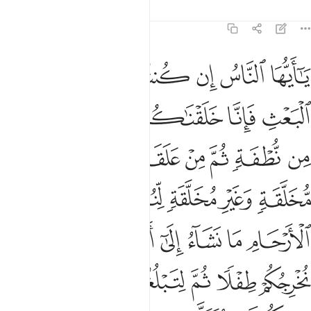
Tafsirs
Bài học
Suy ngẫm
22:5
ﱼ
ﱽ
ﱾ
ﱿ
ﲀ
ﲁ
ﲂ
ا ايها الناس ان كنتم في ريب من البعث فانا خلقناكم من تراب ثم من 
َـٰٓأَيُّهَا ٱلنَّاسُ إِن كُنتُمْ فِى رَيْبٍۢ مِّنَ ٱلْبَعْثِ فَإِنَّا خَلَقْنَـٰكُم مِّن تُرَابٍۢ
ﲃ
ﲄ
ﲅ
ﲆ
ﲇ
ﲈ
ﲉ
ﲊ
ﲋ
ﲌ
ﲍ
ﲎ
ﲏ
ﲐ
ﲑ
ﲒ
ﲓ
ﲔ
ﲕﲖ
ﲗ
ﲘ
ﲙ
ﲚ
ﲛ
ﲜ
ﲝ
ﲞ
ﲟ
ﲠ
ﲡ
ﲢ
ﲣ
ﲤﲥ