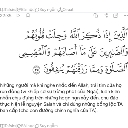
Tafsirs
Bài học
Suy ngẫm
Qiraat
22:35
ﲆ
ﲇ
ﲈ
ﲉ
ﲊ
ﲋ
لذين اذا ذكر الله وجلت قلوبهم والصابرين على ما اصابهم والمقيمي الصل
لَّذِينَ إِذَا ذُكِرَ ٱللَّهُ وَجِلَتْ قُلُوبُهُمْ وَٱلصَّـٰبِرِينَ عَلَىٰ مَآ أَصَابَهُمْ وَٱلْمُقِيمِى ٱ
ﲌ
ﲍ
ﲎ
ﲏ
ﲐ
ﲑ
ﲒ
ﲓ
ﲔ
ﲕ
Những người mà khi nghe nhắc đến Allah, trái tim của họ
rún động (vì khiếp sợ sự trừng phạt của Ngài), luôn kiên
nhẫn chịu đựng trên những hoạn nạn xảy đến, chu đáo
thực hiện lễ nguyện Salah và chi dùng những bổng lộc TA
ban cấp (cho con đường chính nghĩa của TA).
Tafsirs
Bài học
Suy ngẫm