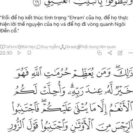
ﲡ
ﲢ
ﲣ
ﲤ
“Rồi để họ kết thúc tình trạng “Ehram’ của họ, để họ thực
hiện lời thề nguyện của họ và để họ đi vòng quanh Ngôi
Đền cổ.”
Tafsirs
Bài học
Suy ngẫm
Qiraat
Nội dung liên quan
22:30
ﲥﲦ
ﲧ
ﲨ
ﲩ
ﲪ
ﲫ
الك ومن يعظم حرمات الله فهو خير له عند ربه واحلت لكم الانعام الا ما
َٰلِكَ وَمَن يُعَظِّمْ حُرُمَـٰتِ ٱللَّهِ فَهُوَ خَيْرٌۭ لَّهُۥ عِندَ رَبِّهِۦ ۗ وَأُ
ﲬ
ﲭ
ﲮ
ﲯﲰ
ﲱ
ﲲ
ﲳ
ﲴ
ﲵ
ﲶ
ﲷﲸ
ﲹ
ﲺ
ﲻ
ﲼ
ﲽ
ﲾ
ﲿ