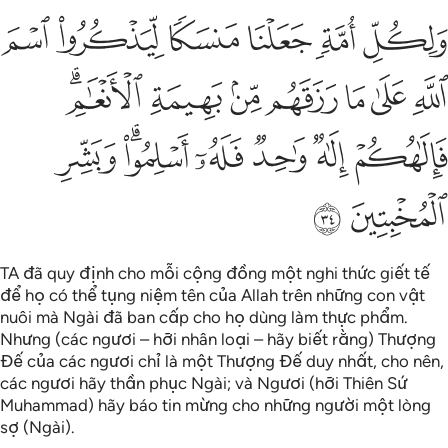
ﱯ
ﱰ
ﱱ
ﱲ
ﱳ
ﱴ
لكل امة جعلنا منسكا ليذكروا اسم الله على ما رزقهم من بهيمة الانعام ف
َلِكُلِّ أُمَّةٍۢ جَعَلْنَا مَنسَكًۭا لِّيَذْكُرُوا۟ ٱسْمَ ٱللَّهِ عَلَىٰ مَا رَ
ﱵ
ﱶ
ﱷ
ﱸ
ﱹ
ﱺ
ﱻﱼ
ﱽ
ﱾ
ﱿ
ﲀ
ﲁﲂ
ﲃ
ﲄ
ﲅ
TA đã quy định cho mỗi cộng đồng một nghi thức giết tế
để họ có thể tụng niệm tên của Allah trên những con vật
nuôi mà Ngài đã ban cấp cho họ dùng làm thực phẩm.
Nhưng (các ngươi – hỡi nhân loại – hãy biết rằng) Thượng
Đế của các ngươi chỉ là một Thượng Đế duy nhất, cho nên,
các ngươi hãy thần phục Ngài; và Ngươi (hỡi Thiên Sứ
Muhammad) hãy báo tin mừng cho những người một lòng
sợ (Ngài).