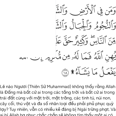
ﱮ
ﱯ
ﱰ
ﱱ
ﱲ
ﱳ
ﱴ
ﱵ
ﱶ
ﱷ
ﱸ
ﱹﱺ
ﱻ
ﱼ
ﱽ
ﱾﱿ
ﲀ
ﲁ
ﲂ
ﲃ
ﲄ
ﲅ
ﲆﲇ
ﲈ
ﲉ
ﲊ
ﲋ
ﲌﲍ
ﲎ
Lẽ nào Ngươi (Thiên Sứ Muhammad) không thấy rằng Allah
là Đấng mà bất cứ ai trong các tầng trời và bất cứ ai trong
trái đất cùng với mặt trời, mặt trăng, các tinh tú, núi non,
cây cối, thú vật và đa số nhân loại đều phải phủ phục quỳ
lạy? Tuy nhiên, vẫn có nhiều kẻ đáng bị Ngài trừng phạt. Và
ai bị Allah hạ nhục chắc chắn sẽ không tìm thấy một ai có