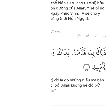
Y quay người sang một bên (thể hiện sự tự cao tự đại) hầu
làm cho (thiên hạ) lạc khỏi con đường của Allah. Y sẽ bị hạ
nhục ở thế gian này; và vào Ngày Phục Sinh, TA sẽ cho y
nếm hình phạt của lửa cháy bùng (nơi Hỏa Ngục).
Tafsirs
Bài học
Suy ngẫm
Qiraat
22:10
ﱼ
ﱽ
ﱾ
ﱿ
ﲀ
ﲁ
الك بما قدمت يداك وان الله ليس بظلام للعبيد ١٠
ﲂ
ﲃ
َٰلِكَ بِمَا قَدَّمَتْ يَدَاكَ وَأَنَّ ٱللَّهَ لَيْسَ بِظَلَّـٰمٍۢ لِّلْعَبِيدِ ١٠
ﲄ
ﲅ
(Y sẽ được bảo): “(Hình phạt) đó là do những điều mà bàn
tay của ngươi đã gởi đi trước, bởi Allah không hề đối xử
bất công với bầy tôi của Ngài.”
Tafsirs
Bài học
Suy ngẫm