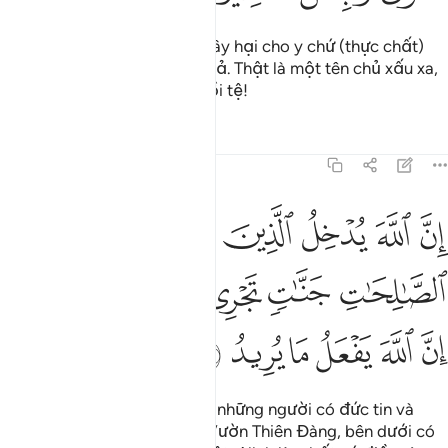
Y (chỉ) cầu nguyện đến kẻ gây hại cho y chứ (thực chất)
chẳng hề mang lợi gì cho y cả. Thật là một tên chủ xấu xa,
một người bạn đồng hành tồi tệ!
Tafsirs
Bài học
Suy ngẫm
22:14
ﲿ
ﳀ
ﳁ
ﳂ
ﳃ
ﳄ
ن الله يدخل الذين امنوا وعملوا الصالحات جنات تجري من تحتها الانهار ان 
ِنَّ ٱللَّهَ يُدْخِلُ ٱلَّذِينَ ءَامَنُوا۟ وَعَمِلُوا۟ ٱلصَّـٰلِحَـٰتِ جَنَّـٰتٍۢ تَجْرِى مِن تَحْتِهَا ٱلْأَنْهَ
ﳅ
ﳆ
ﳇ
ﳈ
ﳉ
ﳊﳋ
ﳌ
ﳍ
ﳎ
ﳏ
ﳐ
ﳑ
Allah chắc chắn sẽ thu nhận những người có đức tin và
hành thiện vào những Ngôi Vườn Thiên Đàng, bên dưới có