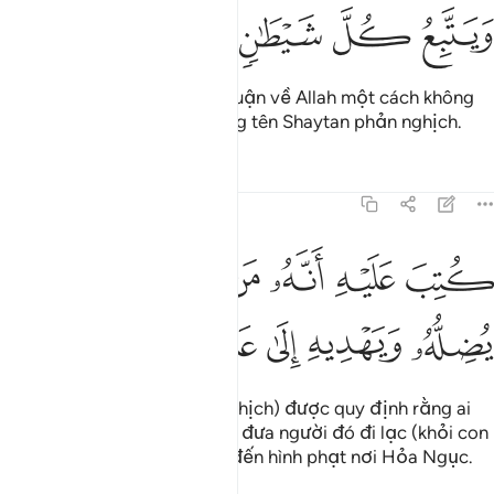
ﱫ
ﱬ
ﱭ
ﱮ
ﱯ
Trong nhân loại có kẻ tranh luận về Allah một cách không
hiểu biết và y chỉ đi theo từng tên Shaytan phản nghịch.
Tafsirs
Bài học
Suy ngẫm
22:4
ﱰ
ﱱ
ﱲ
ﱳ
ﱴ
تب عليه انه من تولاه فانه يضله ويهديه الى عذاب السعير ٤
ﱵ
ُتِبَ عَلَيْهِ أَنَّهُۥ مَن تَوَلَّاهُ فَأَنَّهُۥ يُضِلُّهُۥ وَيَهْدِيهِ إِلَىٰ عَذَابِ ٱلس
ﱶ
ﱷ
ﱸ
ﱹ
ﱺ
ﱻ
(Những tên Shaytan phản nghịch) được quy định rằng ai
làm bạn với chúng, chúng sẽ đưa người đó đi lạc (khỏi con
đường chân lý) và sẽ dẫn y đến hình phạt nơi Hỏa Ngục.