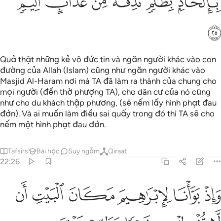
ﱟ
ﱠ
ﱡ
ﱢ
ﱣ
ﱤ
ﱥ
Quả thật những kẻ vô đức tin và ngăn người khác vào con
đường của Allah (Islam) cũng như ngăn người khác vào
Masjid Al-Haram nơi mà TA đã làm ra thành của chung cho
mọi người (đến thờ phượng TA), cho dân cư của nó cũng
như cho du khách thập phương, (sẽ nếm lấy hình phạt đau
đớn). Và ai muốn làm điều sai quấy trong đó thì TA sẽ cho
nếm một hình phạt đau đớn.
Tafsirs
Bài học
Suy ngẫm
Qiraat
22:26
ﱦ
ﱧ
ﱨ
ﱩ
ﱪ
ﱫ
اذ بوانا لابراهيم مكان البيت ان لا تشرك بي شييا وطهر بيتي للطايفين وا
َإِذْ بَوَّأْنَا لِإِبْرَٰهِيمَ مَكَانَ ٱلْبَيْتِ أَن لَّا تُشْرِكْ بِى شَيْـًۭٔا وَطَهِّ