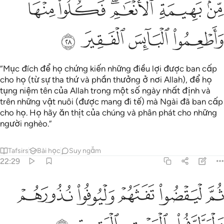
ﲒ
ﲓ
ﲔﲕ
ﲖ
ﲗ
ﲘ
ﲙ
ﲚ
ﲛ
“Mục đích để họ chứng kiến những điều lợi được ban cấp
cho họ (từ sự tha thứ và phần thưởng ở nơi Allah), để họ
tụng niệm tên của Allah trong một số ngày nhất định và
trên những vật nuôi (được mang đi tế) mà Ngài đã ban cấp
cho họ. Họ hãy ăn thịt của chúng và phân phát cho những
người nghèo.”
Tafsirs
Bài học
Suy ngẫm
22:29
ﲜ
ﲝ
ﲞ
ﲟ
م ليقضوا تفثهم وليوفوا نذورهم وليطوفوا بالبيت العتيق ٢٩
ﲠ
ُمَّ لْيَقْضُوا۟ تَفَثَهُمْ وَلْيُوفُوا۟ نُذُورَهُمْ وَلْيَطَّوَّفُوا۟ بِٱلْبَيْتِ 