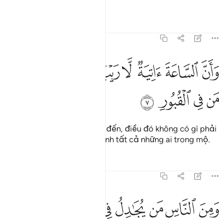
tất cả mọi thứ.
Tafsirs
Bài học
Suy ngẫm
22:7
ﱏ
ﱐ
ﱑ
ﱒ
ﱓ
ﱔ
ﱕ
ان الساعة اتية لا ريب فيها وان الله يبعث من في القبور ٧
ﱖ
ﱗ
َأَنَّ ٱلسَّاعَةَ ءَاتِيَةٌۭ لَّا رَيْبَ فِيهَا وَأَنَّ ٱللَّهَ يَبْعَثُ مَن فِى ٱل
ﱘ
ﱙ
ﱚ
ﱛ
Quả thật, Giờ Tận Thế đang đến, điều đó không có gì phải
hoài nghi, và Allah sẽ phục sinh tất cả những ai trong mộ.
Tafsirs
Bài học
Suy ngẫm
22:8
ﱜ
ﱝ
ﱞ
ﱟ
ﱠ
ﱡ
ﱢ
ﱣ
من الناس من يجادل في الله بغير علم ولا هدى ولا كتاب منير ٨
ﱤ
َمِنَ ٱلنَّاسِ مَن يُجَـٰدِلُ فِى ٱللَّهِ بِغَيْرِ عِلْمٍۢ وَلَا هُدًۭى وَلَا كِتَـٰبٍۢ مُّ