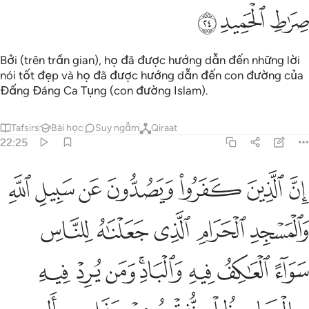
ﱈ
ﱉ
ﱊ
Bởi (trên trần gian), họ đã được hướng dẫn đến những lời
nói tốt đẹp và họ đã được hướng dẫn đến con đường của
Đấng Đáng Ca Tụng (con đường Islam).
Tafsirs
Bài học
Suy ngẫm
Qiraat
22:25
ﱋ
ﱌ
ﱍ
ﱎ
ﱏ
ﱐ
ﱑ
ن الذين كفروا ويصدون عن سبيل الله والمسجد الحرام الذي جعلناه للنا
ِنَّ ٱلَّذِينَ كَفَرُوا۟ وَيَصُدُّونَ عَن سَبِيلِ ٱللَّهِ وَٱلْمَسْجِدِ ٱلْحَرَامِ ٱلَّذِى جَعَلْن
ﱒ
ﱓ
ﱔ
ﱕ
ﱖ
ﱗ
ﱘ
ﱙ
ﱚﱛ
ﱜ
ﱝ
ﱞ