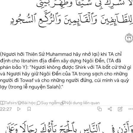
ﱬ
ﱭ
ﱮ
ﱯ
ﱰ
ﱱ
ﱲ
ﱳ
ﱴ
ﱵ
ﱶ
(Ngươi hỡi Thiên Sứ Muhammad hãy nhớ lại) khi TA chỉ
định cho Ibrahim địa điểm xây dựng Ngôi Đền, (TA đã
phán bảo Y): “Ngươi không được Shirk với TA bất cứ thứ gì
và Ngươi hãy giữ Ngôi Đền của TA trong sạch cho những
người đi Towaf và cho những người đứng, cúi mình và quỳ
lạy (trong lễ nguyện Salah).”
Tafsirs
Bài học
Suy ngẫm
Nội dung liên quan
22:27
ﱷ
ﱸ
ﱹ
ﱺ
ﱻ
ﱼ
ﱽ
اذن في الناس بالحج ياتوك رجالا وعلى كل ضامر ياتين من كل فج عميق 
َأَذِّن فِى ٱلنَّاسِ بِٱلْحَجِّ يَأْتُوكَ رِجَالًۭا وَعَلَىٰ كُلِّ ضَامِرٍۢ يَأْتِينَ مِن كُلّ