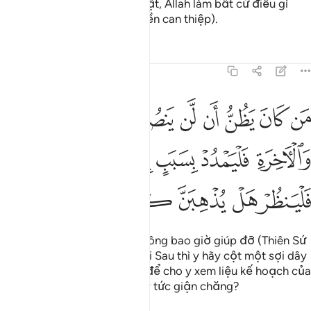
các dòng sông chảy. Quả thật, Allah làm bất cứ điều gì
Ngài muốn (không ai có quyền can thiệp).
Tafsirs
Bài học
Suy ngẫm
22:15
ﳒ
ﳓ
ﳔ
ﳕ
ﳖ
ﳗ
ﳘ
ﳙ
ﳚ
ن كان يظن ان لن ينصره الله في الدنيا والاخرة فليمدد بسبب الى السما
َن كَانَ يَظُنُّ أَن لَّن يَنصُرَهُ ٱللَّهُ فِى ٱلدُّنْيَا وَٱلْـَٔاخِرَةِ فَلْيَمْدُدْ بِسَبَبٍ إِلَى ٱلسَّمَا
ﳛ
ﳜ
ﳝ
ﳞ
ﳟ
ﳠ
ﳡ
ﳢ
ﳣ
ﳤ
ﳥ
ﳦ
ﳧ
ﳨ
Kẻ nào nghĩ rằng Allah sẽ không bao giờ giúp đỡ (Thiên Sứ
của Ngài) ở đời này và ở Đời Sau thì y hãy cột một sợi dây
vào trần nhà mà tự thắt cổ, để cho y xem liệu kế hoạch của
y sẽ làm tiêu tan điều khiến y tức giận chăng?