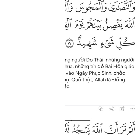
ﱑ
ﱒ
ﱓ
ﱔ
ﱕ
ﱖ
ﱗ
ﱘ
ﱙ
ﱚﱛ
ﱜ
ﱝ
ﱞ
ﱟ
ﱠ
ﱡ
ﱢ
Những người có đức tin, những người Do Thái, những người
Sabian, những người Thiên Chúa, những tín đồ Bái Hỏa giáo
và những người thờ đa thần, vào Ngày Phục Sinh, chắc
chắn Allah sẽ phân xét giữa họ. Quả thật, Allah là Đấng
chứng giám tất cả mọi sự việc.
Tafsirs
Bài học
Suy ngẫm
22:18
ﱣ
ﱤ
ﱥ
ﱦ
ﱧﱨ
ﱩﱪ
ﱫ
ﱬ
ﱭ
لم تر ان الله يسجد له من في السماوات ومن في الارض والشمس والقمر والنجوم والجبا
َلَمْ تَرَ أَنَّ ٱللَّهَ يَسْجُدُ لَهُۥ مَن فِى ٱلسَّمَـٰوَٰتِ وَمَن فِى ٱلْأَرْضِ وَٱلشَّمْسُ وَٱلْقَمَرُ وَٱلنُّجُومُ وَٱلْجِبَال