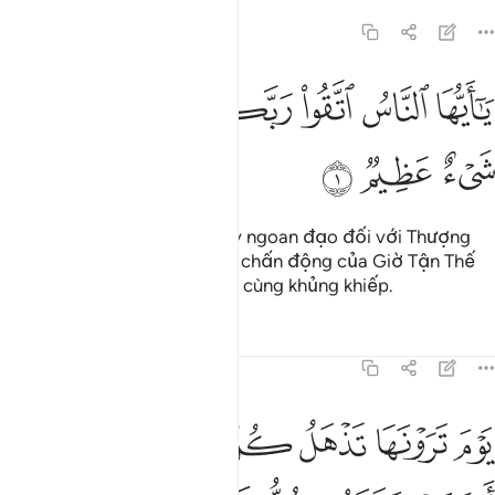
22:1
ﱁ
ﱂ
ﱃ
ﱄﱅ
ﱆ
ا ايها الناس اتقوا ربكم ان زلزلة الساعة شيء عظيم ١
ﱇ
ﱈ
َـٰٓأَيُّهَا ٱلنَّاسُ ٱتَّقُوا۟ رَبَّكُمْ ۚ إِنَّ زَلْزَلَةَ ٱلسَّاعَةِ شَىْءٌ عَظِيمٌۭ ١
ﱉ
ﱊ
ﱋ
Hỡi nhân loại! Các ngươi hãy ngoan đạo đối với Thượng
Đế của các ngươi bởi lẽ cơn chấn động của Giờ Tận Thế
sẽ là một điều kinh hoàng vô cùng khủng khiếp.
Tafsirs
Bài học
Suy ngẫm
22:2
ﱌ
ﱍ
ﱎ
ﱏ
ﱐ
ﱑ
وم ترونها تذهل كل مرضعة عما ارضعت وتضع كل ذات حمل حملها وترى
َوْمَ تَرَوْنَهَا تَذْهَلُ كُلُّ مُرْضِعَةٍ عَمَّآ أَرْضَعَتْ وَتَضَعُ كُلُّ ذَاتِ حَمْلٍ حَمْلَهَا