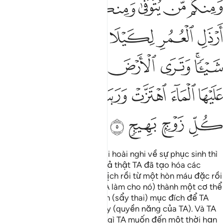
ﲦ
ﲧ
ﲨ
ﲩ
ﲪ
ﲫ
ﲬ
ﲭ
ﲮ
ﲯ
ﲰ
ﲱ
ﲲ
ﲳ
ﲴﲵ
ﲶ
ﲷ
ﲸ
ﲹ
ﲺ
ﲻ
ﲼ
ﲽ
ﲾ
ﲿ
ﳀ
ﳁ
ﳂ
ﳃ
ﳄ
Hỡi nhân loại! Nếu các ngươi hoài nghi về sự phục sinh thì
(các ngươi hãy biết rằng) quả thật TA đã tạo hóa các
ngươi từ đất bụi rồi từ tinh dịch rồi từ một hòn máu đặc rồi
từ một miếng thịt, (sau đó TA làm cho nó) thành một cơ thể
hoàn chỉnh hoặc không thành (sẩy thai) mục đích để TA
trưng bày cho các ngươi thấy (quyền năng của TA). Và TA
đặt trong các dạ con những gì TA muốn đến một thời hạn