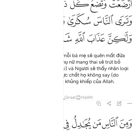
ﱒ
ﱓ
ﱔ
ﱕ
ﱖ
ﱗ
ﱘ
ﱙ
ﱚ
ﱛ
ﱜ
ﱝ
ﱞ
ﱟ
ﱠ
ﱡ
ﱢ
Ngày mà các ngươi sẽ thấy mỗi bà mẹ sẽ quên mất đứa
con đang bú và mỗi người phụ nữ mang thai sẽ trút bỏ
gánh nặng của mình (sẩy thai) và Ngươi sẽ thấy nhân loại
như đang say rượu nhưng thực chất họ không say (do
rượu) mà là do sự trừng phạt khủng khiếp của Allah.
Tafsirs
Bài học
Suy ngẫm
Qiraat
Hadith
22:3
ﱣ
ﱤ
ﱥ
ﱦ
ﱧ
ﱨ
ﱩ
ﱪ
من الناس من يجادل في الله بغير علم ويتبع كل شيطان مريد ٣
َمِنَ ٱلنَّاسِ مَن يُجَـٰدِلُ فِى ٱللَّهِ بِغَيْرِ عِلْمٍۢ وَيَتَّبِعُ كُلَّ شَيْطَـٰنٍۢ مَّرِيد