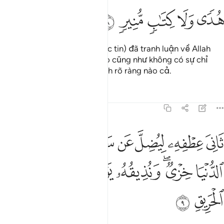
ﱥ
ﱦ
ﱧ
ﱨ
ﱩ
Trong nhân loại có kẻ (vô đức tin) đã tranh luận về Allah
không một chút hiểu biết nào cũng như không có sự chỉ
đạo hay bất cứ một kinh sách rõ ràng nào cả.
Tafsirs
Bài học
Suy ngẫm
22:9
ﱪ
ﱫ
ﱬ
ﱭ
ﱮ
ﱯﱰ
ﱱ
ﱲ
اني عطفه ليضل عن سبيل الله له في الدنيا خزي ونذيقه يوم القيامة عذ
َانِىَ عِطْفِهِۦ لِيُضِلَّ عَن سَبِيلِ ٱللَّهِ ۖ لَهُۥ فِى ٱلدُّنْيَا خِزْىٌۭ ۖ وَنُذِي
ﱳ
ﱴﱵ
ﱶ
ﱷ
ﱸ
ﱹ
ﱺ
ﱻ