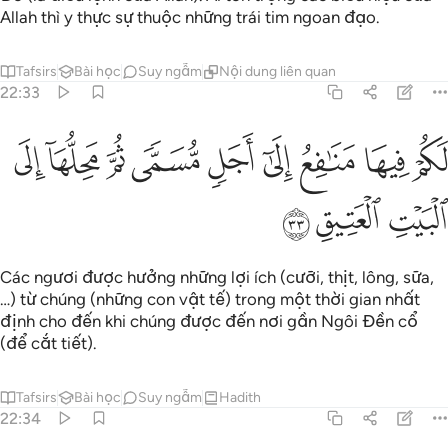
Allah thì y thực sự thuộc những trái tim ngoan đạo.
Tafsirs
Bài học
Suy ngẫm
Nội dung liên quan
22:33
ﱣ
ﱤ
ﱥ
ﱦ
ﱧ
ﱨ
ﱩ
كم فيها منافع الى اجل مسمى ثم محلها الى البيت العتيق ٣٣
ﱪ
ﱫ
َكُمْ فِيهَا مَنَـٰفِعُ إِلَىٰٓ أَجَلٍۢ مُّسَمًّۭى ثُمَّ مَحِلُّهَآ إِلَى ٱلْبَيْتِ
ﱬ
ﱭ
ﱮ
Các ngươi được hưởng những lợi ích (cưỡi, thịt, lông, sữa,
…) từ chúng (những con vật tế) trong một thời gian nhất
định cho đến khi chúng được đến nơi gần Ngôi Đền cổ
(để cắt tiết).
Tafsirs
Bài học
Suy ngẫm
Hadith
22:34