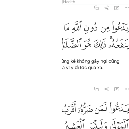
Tafsirs
Bài học
Suy ngẫm
Hadith
22:12
ﲣ
ﲤ
ﲥ
ﲦ
ﲧ
ﲨ
ﲩ
ﲪ
ﲫ
دعو من دون الله ما لا يضره وما لا ينفعه ذالك هو الضلال البعيد ١٢
َدْعُوا۟ مِن دُونِ ٱللَّهِ مَا لَا يَضُرُّهُۥ وَمَا لَا يَنفَعُهُۥ ۚ ذَٰلِكَ هُوَ ٱلضَّ
ﲬﲭ
ﲮ
ﲯ
ﲰ
ﲱ
ﲲ
Y cầu nguyện ngoài Allah những kẻ không gây hại cũng
không mang lợi gì cho y. Đó là vì y đi lạc quá xa.
Tafsirs
Bài học
Suy ngẫm
22:13
ﲳ
ﲴ
ﲵ
ﲶ
ﲷ
ﲸﲹ
دعو لمن ضره اقرب من نفعه لبيس المولى ولبيس العشير ١٣
ﲺ
َدْعُوا۟ لَمَن ضَرُّهُۥٓ أَقْرَبُ مِن نَّفْعِهِۦ ۚ لَبِئْسَ ٱلْمَوْلَىٰ وَلَبِئْسَ ٱلْعَشِيرُ
ﲻ
ﲼ
ﲽ
ﲾ