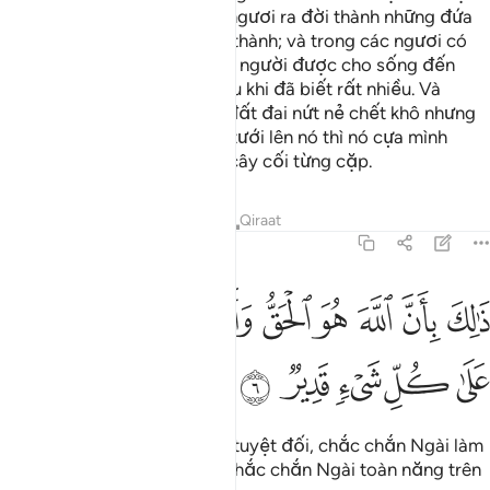
ấn định; sau đó TA cho các ngươi ra đời thành những đứa
bé; rồi để các ngươi trưởng thành; và trong các ngươi có
người bị cho chết sớm và có người được cho sống đến
tuổi già không còn biết gì sau khi đã biết rất nhiều. Và
ngươi (hỡi con người) thấy đất đai nứt nẻ chết khô nhưng
khi TA ban nước mưa xuống tưới lên nó thì nó cựa mình
sống lại và mọc lên đủ loại cây cối từng cặp.
Tafsirs
Bài học
Suy ngẫm
Qiraat
22:6
ﱁ
ﱂ
ﱃ
ﱄ
ﱅ
ﱆ
ﱇ
ﱈ
الك بان الله هو الحق وانه يحيي الموتى وانه على كل شيء قدير ٦
ﱉ
َٰلِكَ بِأَنَّ ٱللَّهَ هُوَ ٱلْحَقُّ وَأَنَّهُۥ يُحْىِ ٱلْمَوْتَىٰ وَأَنَّهُۥ عَلَىٰ كُلِّ شَىْءٍۢ قَد
ﱊ
ﱋ
ﱌ
ﱍ
ﱎ
Đó là bởi vì Allah là Chân Lý tuyệt đối, chắc chắn Ngài làm
cho người chết sống lại và chắc chắn Ngài toàn năng trên