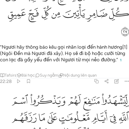
ﱾ
ﱿ
ﲀ
ﲁ
ﲂ
ﲃ
ﲄ
ﲅ
“Ngươi hãy thông báo kêu gọi nhân loại đến hành hương[1]
(Ngôi Đền mà Ngươi đã xây). Họ sẽ đi bộ hoặc cưỡi từng
con lạc đà gầy yếu đến với Ngươi từ mọi nẻo đường.”
1
Tafsirs
Bài học
Suy ngẫm
Nội dung liên quan
22:28
ﲆ
ﲇ
ﲈ
ﲉ
ﲊ
يشهدوا منافع لهم ويذكروا اسم الله في ايام معلومات على ما رزقهم من ب
ِّيَشْهَدُوا۟ مَنَـٰفِعَ لَهُمْ وَيَذْكُرُوا۟ ٱسْمَ ٱللَّهِ فِىٓ أَيَّامٍۢ مَّعْل
ﲋ
ﲌ
ﲍ
ﲎ
ﲏ
ﲐ
ﲑ