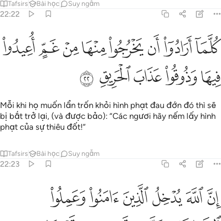
Tafsirs
Bài học
Suy ngẫm
22:22
ﲯ
ﲰ
ﲱ
ﲲ
ﲳ
ﲴ
ﲵ
لما ارادوا ان يخرجوا منها من غم اعيدوا فيها وذوقوا عذاب الحريق ٢٢
ﲶ
ُلَّمَآ أَرَادُوٓا۟ أَن يَخْرُجُوا۟ مِنْهَا مِنْ غَمٍّ أُعِيدُوا۟ فِيهَا وَذُو
ﲷ
ﲸ
ﲹ
ﲺ
ﲻ
Mỗi khi họ muốn lẩn trốn khỏi hình phạt đau đớn đó thì sẽ
bị bắt trở lại, (và được bảo): “Các ngươi hãy nếm lấy hình
phạt của sự thiêu đốt!”
Tafsirs
Bài học
Suy ngẫm
22:23
ﲼ
ﲽ
ﲾ
ﲿ
ﳀ
ﳁ
ن الله يدخل الذين امنوا وعملوا الصالحات جنات تجري من تحتها الانهار 
ِنَّ ٱللَّهَ يُدْخِلُ ٱلَّذِينَ ءَامَنُوا۟ وَعَمِلُوا۟ ٱلصَّـٰلِحَـٰتِ جَنَّـٰتٍۢ تَجْرِى مِن تَحْ