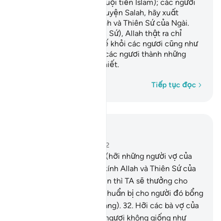
nữ) Jahiliyah (thời ngu muội tiền Islam); các ngươi
hãy chu đáo duy trì lễ nguyện Salah, hãy xuất
Zakah, hãy vâng lệnh Allah và Thiên Sứ của Ngài.
Hỡi người nhà của (Thiên Sứ), Allah thật ra chỉ
muốn xóa những thứ ô uế khỏi các ngươi cũng như
Ngài chỉ muốn tẩy sạch các ngươi thành những
người hoàn toàn thanh khiết.
Từng từ một
Tiếp tục đọc
Đọc trong ngữ cảnh
Chương 33, Trang 422, Juz 22
31
.
Và ai trong các ngươi (hỡi những người vợ của
Thiên Sứ) là người cung kính Allah và Thiên Sứ của
Ngài đồng thời hành thiện thì TA sẽ thưởng cho
người đó gấp đôi và TA chuẩn bị cho người đó bổng
lộc dồi dào (nơi Thiên Đàng).
32
.
Hỡi các bà vợ của
Nabi (Muhammad)! Các ngươi không giống như