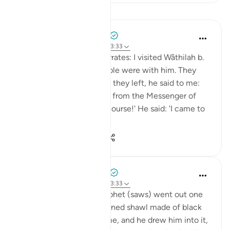
Bài học
Prophetic Commentary
8 năm trước
·
Tham chiếu
ayah 33:33
Shaddâd Abu ‘Ammâr narrates: I visited Wâthilah b.
al-Asqa‘ while some people were with him. They
mentioned Ali, and when they left, he said to me:
'May I tell you what I saw from the Messenger of
Allah (saws)?' I said: 'Of course!' He said: 'I came to
Fâtimah...
Xem tiếp
1
0
620
Prophetic Commentary
8 năm trước
·
Tham chiếu
ayah 33:33
‘Âishah narrates: The Prophet (saws) went out one
morning wearing a patterned shawl made of black
wool. Al-Hasan b. Ali came, and he drew him into it,