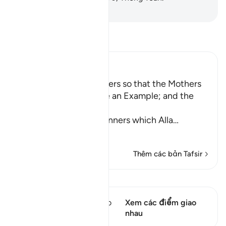
-
Ruwwad Center
Đọc Tafsir
Ibn Kathir (Abridged)
Enjoining certain Manners so that the Mothers
of the Believers may be an Example; and the
Prohibition of Tabarruj
These are the good manners which Alla
…
Đọc thêm
Thêm các bản Tafsir
Xem Qiraat
Câu thơ này có 2 Các giao
Xem các điểm giao
điểm
nhau