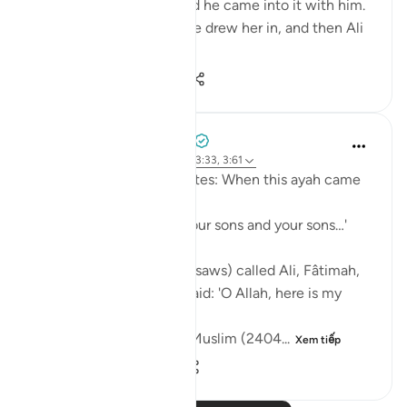
then al-Husayn came and he came into it with him.
Fâtimah then came, so he drew her in, and then Ali
came and...
Xem tiếp
1
0
640
Prophetic Commentary
8 năm trước
·
Tham chiếu
ayah 33:33, 3:61
Sa‘d b. Abu Waqqâs narrates: When this ayah came
down:
… say, 'Come, let us call our sons and your sons…'
[3:61]
The Messenger of Allah (saws) called Ali, Fâtimah,
Hasan, and Husayn. He said: 'O Allah, here is my
family!'
[Authentic: Narrated by Muslim (2404...
Xem tiếp
1
0
911