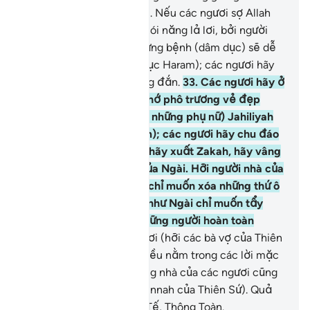
những người phụ nữ khác. Nếu các ngươi sợ Allah
thì các ngươi chớ đừng nói năng lả lơi, bởi người
mang trong lòng một chứng bệnh (dâm dục) sẽ dễ
phạm vào (hành vi tình dục Haram); các ngươi hãy
nói năng đoan trang đứng đắn.
33
.
Các ngươi hãy ở
trong nhà của mình và chớ phô trương vẻ đẹp
theo lối chưng diện (của những phụ nữ) Jahiliyah
(thời ngu muội tiền Islam); các ngươi hãy chu đáo
duy trì lễ nguyện Salah, hãy xuất Zakah, hãy vâng
lệnh Allah và Thiên Sứ của Ngài. Hỡi người nhà của
(Thiên Sứ), Allah thật ra chỉ muốn xóa những thứ ô
uế khỏi các ngươi cũng như Ngài chỉ muốn tẩy
sạch các ngươi thành những người hoàn toàn
thanh khiết.
34
.
Các ngươi (hỡi các bà vợ của Thiên
Sứ) hãy ghi nhớ những điều nằm trong các lời mặc
khải đã được đọc ra trong nhà của các ngươi cũng
như điều khôn ngoan (Sunnah của Thiên Sứ). Quả
thật, Allah là Đấng Tinh Tế, Thông Toàn.