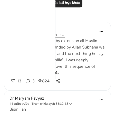
Đọc thêm các bài học khác
Suy ngẫm
Hira Younus
2 năm trước
·
Tham chiếu
ayah 33:33
Mothers of believers and by extension all Muslim
women are being commanded by Allah Subhana wa
taala to be at their homes and the next thing he says
is not to do 'tabarruj of jahilia' . I was deeply
reflecting and pondering over this sequence of
commands how a...
Xem tiếp
13
3
824
Dr Maryam Fayyaz
44 tuần trước
·
Tham chiếu
ayah 33:32-33
Bismillah