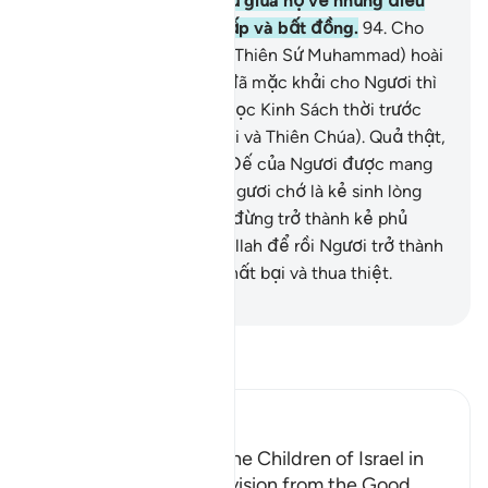
(Muhammad) sẽ phân xử giữa họ về những điều
mà họ đã từng tranh chấp và bất đồng.
94
.
Cho
nên, nếu như Ngươi (hỡi Thiên Sứ Muhammad) hoài
nghi về những gì mà TA đã mặc khải cho Ngươi thì
Ngươi hãy hỏi những ai đọc Kinh Sách thời trước
Ngươi (như người Do Thái và Thiên Chúa). Quả thật,
đó là chân lý từ Thượng Đế của Ngươi được mang
đến cho Ngươi. Vì vậy, Ngươi chớ là kẻ sinh lòng
hoài nghi.
95
.
Ngươi chớ đừng trở thành kẻ phủ
nhận các dấu hiệu của Allah để rồi Ngươi trở thành
một trong số những kẻ thất bại và thua thiệt.
-
Ruwwad Center
Đọc Tafsir
Ibn Kathir (Abridged)
The Establishment of the Children of Israel in
the Land and Their Provision from the Good