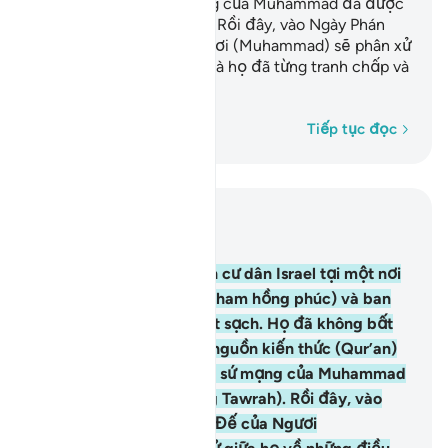
họ (xác nhận lại sứ mạng của Muhammad đã được
nhắc đến trong Tawrah). Rồi đây, vào Ngày Phán
Xét, Thượng Đế của Ngươi (Muhammad) sẽ phân xử
giữa họ về những điều mà họ đã từng tranh chấp và
bất đồng.
Từng từ một
Tiếp tục đọc
Đọc trong ngữ cảnh
Chương 10, Trang 219, Juz 11
93
.
Quả thật, TA đã định cư dân Israel tại một nơi
tốt lành (của vùng đất Sham hồng phúc) và ban
phát cho họ bổng lộc tốt sạch. Họ đã không bất
đồng nhau mãi đến khi nguồn kiến thức (Qur’an)
đến với họ (xác nhận lại sứ mạng của Muhammad
đã được nhắc đến trong Tawrah). Rồi đây, vào
Ngày Phán Xét, Thượng Đế của Ngươi