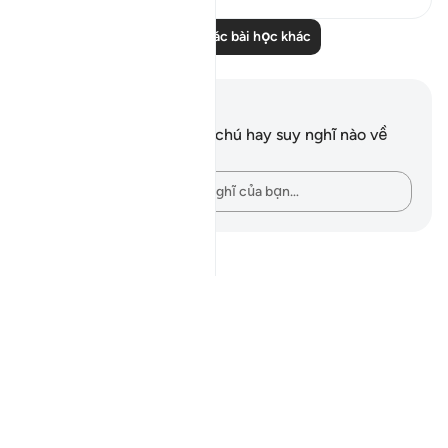
Đọc thêm các bài học khác
Ghi chú và suy ngẫm
Bạn không có bất kỳ ghi chú hay suy nghĩ nào về
câu thơ này.
Hãy ghi lại những suy nghĩ của bạn…
Notes
placeholders
close