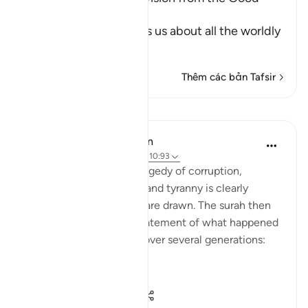
Things
In these Ayat, Allah tells us about all the worldly
an
…
Đọc thêm
Thêm các bản Tafsir
Bài học
In the Shade of the Quran
32 tuần trước
·
Tham chiếu
ayah 10:93
The final scene in this tragedy of corruption,
defiance, disobedience, and tyranny is clearly
shown, and the curtains are drawn. The surah then
continues with a brief statement of what happened
to the Children of Israel over several generations:
"We settled t...
Xem tiếp
0
0
135