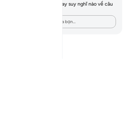
n không có bất kỳ ghi chú hay suy nghĩ nào về câu
ơ này.
Hãy ghi lại những suy nghĩ của bạn…