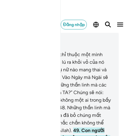
Đăng nhập
c trong ngữ cảnh
ơng 41, Trang 482, Juz 25
.
Kiến thức về Giờ Tận Thế chỉ thuộc một mình
lah). Không một trái cây nào lú ra khỏi vỏ của nó
ng như không một người phụ nữ nào mang thai và
 sinh mà Ngài lại không biết. Vào Ngày mà Ngài sẽ
i chúng đến hỏi: “Đâu rồi những thần linh mà các
ươi cho là những đối tác của TA?” Chúng sẽ nói:
ầy tôi xin bảo đảm với Ngài không một ai trong bầy
i làm chứng (cho điều đó).”
48
.
Những thần linh mà
úng đã từng van vái trước kia đã bỏ chúng mất
ng và chúng sẽ thấy mình chắc chắn không thể
át (khỏi sự trừng phạt của Allah).
49
.
Con người