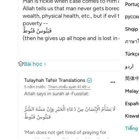
Man is fickle when Ease comes to Him after Dif
Portu
Allah tells us that man never gets bored of aski
wealth, physical health, etc., but if evil touches h
русск
poverty --
Shqip
فَيَئُوسٌ قَنُوطٌ
(then he gives up all hope and is lost in de
…
Đọc
ภาษา
Türkç
Bài học
اردو
简体
Tulayhah Tafsir Translations
5 năm trước
·
Tham chiếu
ayah 41:49
Melay
Allah says in surah al-Fussilat:
Españ
لَا يَسْأَمُ الْإِنْسَانُ مِنْ دُعَاءِ الْخَيْرِ وَإِنْ مَسَّهُ الشَّرُّ
Kiswah
فَيَئُوسٌ قَنُوطٌ
Tiếng
'Man does not get tired of praying for