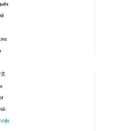
ficulty
th
guês
ng his Lord for good things, such as
ng
im -- i.e., trials and difficulties or
ий
họ
nế
mà
 thêm
tự
ไทย
tô
Thêm các bản Tafsir
e
sự
Suy ngẫm
ch
cá
中文
nh
syed Mantsha khan
là
5 tuần trước
·
Tham chiếu
ayah 41:49
u
How often it happens: whenever
ph
something goes against our desires or our
co
ol
choices, we get upset and become
ho
ili
ungrateful to the One who never
-
R
abandoned us, to the One who is the
 Việt
Giver. We might not see the good it holds
Gh