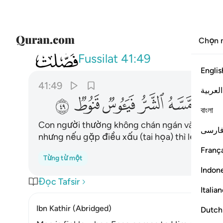
Chọn 
041
لا يسام الانسان من دعاء الخير وان م
Fussilat
41:49
Englis
41:49
العربية
ﱵ
ﱶ
ﱷ
ﱸ
ﱹ
ﱺ
বাংলা
Con người thường không chán ngán và mệt mỏi
ارسی
nhưng nếu gặp điều xấu (tai họa) thì lại buông
França
Từng từ một
Indon
Đọc Tafsir
Italia
Ibn Kathir (Abridged)
Dutch