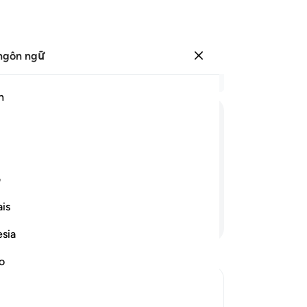
ngôn ngữ
Đăng nhập
Đọ
h
Chư
47
ﱯ
ﱰ
ﱱ
ﱲ
ﱳ
ﱴ
(Al
cũ
 trong việc cầu nguyện điều tốt lành
hạ
ف
 xuôi, tuyệt vọng.
gọ
is
ng
Tiếp tục đọc
“B
esia
tô
ch
no
dạ
tho