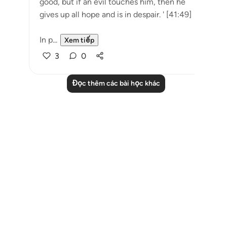
good, but if an evil touches him, then he
gives up all hope and is in despair. ' [41:49]
In p...
Xem tiếp
3
0
Đọc thêm các bài học khác
Notes
placeholders
close