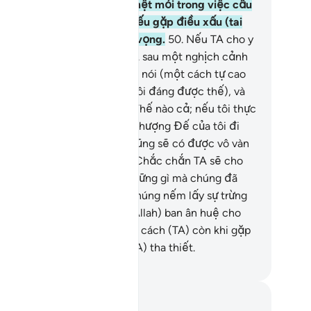
ường không chán ngán và mệt mỏi trong việc cầu
uyện điều tốt lành nhưng nếu gặp điều xấu (tai
a) thì lại buông xuôi, tuyệt vọng.
50
.
Nếu TA cho y
m trải lòng thương xót từ TA sau một nghịch cảnh
 y gặp phải, chắc chắn y sẽ nói (một cách tự cao
 đại): “Đây là phần của tôi (tôi đáng được thế), và
i nghĩ sẽ chẳng có Giờ Tận Thế nào cả; nếu tôi thực
 có được đưa về trình diện Thượng Đế của tôi đi
ăng nữa thì chắc chắn tôi cũng sẽ có được vô vàn
i tốt đẹp nơi Ngài mà thôi.” Chắc chắn TA sẽ cho
ững kẻ vô đức tin biết về những gì mà chúng đã
m và chắc chắn TA sẽ cho chúng nếm lấy sự trừng
ạt khủng khiếp.
51
.
Khi TA (Allah) ban ân huệ cho
n người thì y quay lưng và xa cách (TA) còn khi gặp
ạn nạn thì y lại khẩn cầu (TA) tha thiết.
uwwad Center
i chú và suy ngẫm