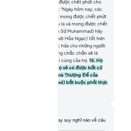
ục, họ sẽ kêu than và mong được chết phứt cho
ng.
14
.
(Rồi có tiếng bảo họ): “Ngày hôm nay, các
ươi chớ kêu la cũng như chớ mong được chết phứt
o xong mà các ngươi hãy kêu la và mong được chết
ều lần”.
15
.
Ngươi (hỡi Thiên Sứ Muhammad) hãy
i với họ: “Cái đó (hình phạt nơi Hỏa Ngục) tốt hơn
y Thiên Đàng Vĩnh Cửu được hứa cho những người
oan đạo tốt hơn?” Thiên Đàng chắc chắn sẽ là
ần thưởng và là nơi đến cuối cùng của họ.
16
.
Họ
 sống trong đó mãi mãi và họ sẽ có được bất cứ
ứ gì họ muốn. Đó là lời hứa mà Thượng Đế của
ươi (hỡi Thiên Sứ Muhammad) bắt buộc phải thực
ện.
uwwad Center
i chú và suy ngẫm
n không có bất kỳ ghi chú hay suy nghĩ nào về câu
ơ này.