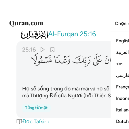
Chọn 
025
لهم فيها ما يشاءون خالدين كان على ربك و
Al-Furqan
25:16
Englis
25:16
العربية
ﱳ
ﱴ
ﱵ
ﱶ
ﱷ
বাংলা
ارسی
França
Họ sẽ sống trong đó mãi mãi và họ sẽ có được
mà Thượng Đế của Ngươi (hỡi Thiên Sứ Muha
Indon
Từng từ một
Italia
Đọc Tafsir
Dutch