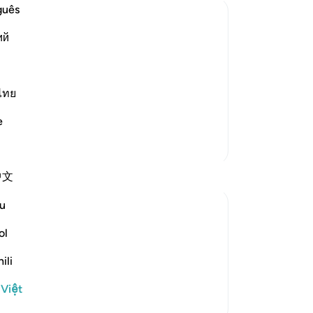
Ng
guês
xo
ий
ng
ch
ve described to you about the state of
nhi
heir faces to Hell, which will receive
nó
ไทย
s. There they will be thrown into their
ha
e
ng
Thêm các bản Tafsir
ph
sẽ
中文
th
Ng
u
hi
-
R
ol
tinues to pull us to true stability in the
e beginning of the chapter, the people
ili
Gh
elittling him because he didn’t have the ...
Xem tiếp
Bạ
 Việt
th