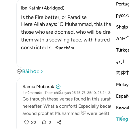
Portu
Ibn Kathir (Abridged)
русск
Is the Fire better, or Paradise
Here Allah says: `O Muhammad, this that We ha
Shqip
those who are doomed, who will be dragged on t
ภาษา
them with a scowling face, with hatred and moan
constricted s
…
Đọc thêm
Türkç
اردو
Bài học
简体
Melay
Samia Mubarak
4 năm trước
·
Tham chiếu
ayah 25:75-76, 25:10, 25:24, 25:15-16
Españ
Go through these verses found in this surah. Allah con
hereafter. What a comfort! Especially because in th
Kiswah
around prophet Muhammad ﷺ were b
Tiếng
22
2