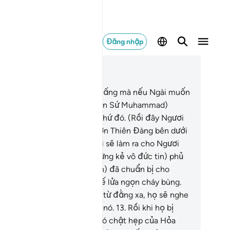
Đăng nhập
c trong ngữ cảnh
ơng 25, Trang 361, Juz 18
.
Thật hồng phúc thay cho Đấng mà nếu Ngài muốn
ài sẽ làm ra cho Ngươi (Thiên Sứ Muhammad)
ững thứ còn tốt hơn những thứ đó. (Rồi đây Ngươi
 được ban cho) các ngôi vườn Thiên Đàng bên dưới
 các dòng sông chảy và Ngài sẽ làm ra cho Ngươi
 tòa lâu đài.
11
.
Không! (Những kẻ vô đức tin) phủ
ận Giờ Tận Thế, và TA (Allah) đã chuẩn bị cho
ững ai phủ nhận Giờ Tận Thế lửa ngọn cháy bùng.
.
Khi Hỏa Ngục nhìn thấy họ từ đằng xa, họ sẽ nghe
ấy tiếng gào thét dữ dội của nó.
13
.
Rồi khi họ bị
ch và bị ném vào trong một xó chật hẹp của Hỏa