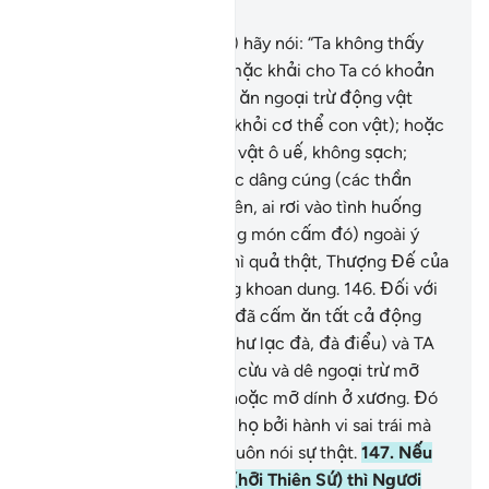
Chương 6, Trang 148, Juz 8
145
.
Ngươi (hỡi Thiên Sứ) hãy nói: “Ta không thấy
trong những điều được mặc khải cho Ta có khoản
nào cấm (tín đồ Muslim) ăn ngoại trừ động vật
chết; hoặc máu tuôn ra (khỏi cơ thể con vật); hoặc
thịt heo (lợn) vì nó là loài vật ô uế, không sạch;
hoặc những con vật được dâng cúng (các thần
linh) ngoài Allah.” Tuy nhiên, ai rơi vào tình huống
bất đắc dĩ phải ăn (những món cấm đó) ngoài ý
muốn và không quá độ thì quả thật, Thượng Đế của
Ngươi hằng tha thứ, hằng khoan dung.
146
.
Đối với
những người Do Thái, TA đã cấm ăn tất cả động
vật có móng (liền nhau như lạc đà, đà điểu) và TA
cấm họ dùng mỡ bò, mỡ cừu và dê ngoại trừ mỡ
dính ở lưng hoặc ở ruột hoặc mỡ dính ở xương. Đó
là hình phạt TA dành cho họ bởi hành vi sai trái mà
họ đã làm. Quả thật, TA luôn nói sự thật.
147
.
Nếu
như họ phủ nhận Ngươi (hỡi Thiên Sứ) thì Ngươi