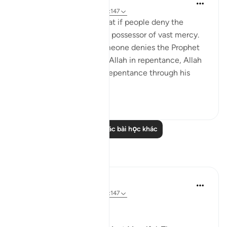
Omar Suleiman
8 năm trước
·
Tham chiếu
ayah 6:147
Allah tells the Prophet that if people deny the
message, Allah is still the possessor of vast mercy.
What this means is if someone denies the Prophet
at first, but then turns to Allah in repentance, Allah
is willing to accept that repentance through his
infini...
Xem tiếp
4
0
Đọc thêm các bài học khác
Suy ngẫm
Abdus Samiul Basir
5 năm trước
·
Tham chiếu
ayah 6:147
Allah's mercy