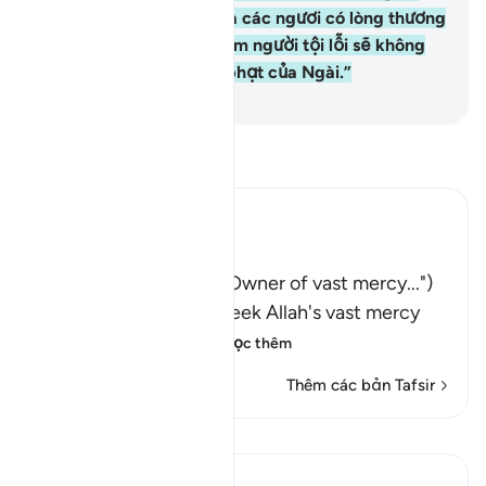
hãy nói: “Thượng Đế của các ngươi có lòng thương
xót bao la. Tuy nhiên, đám người tội lỗi sẽ không
thể tránh khỏi sự trừng phạt của Ngài.”
-
Ruwwad Center
Đọc Tafsir
Ibn Kathir (Abridged)
فَقُل رَّبُّكُمْ ذُو رَحْمَةٍ وَسِعَةٍ
(Say: "Your Lord is the Owner of vast mercy...")
encouraging them to seek Allah's vast mercy
and follow His Mess
…
Đọc thêm
Thêm các bản Tafsir
Bài học