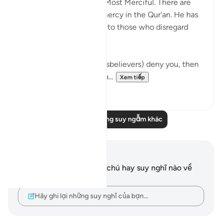
Allaah is Most Gracious, Most Merciful. There are
innumerable images of mercy in the Qur'an. He has
shown great mercy even to those who disregard
Allah's law.
Even then, if they (the disbelievers) deny you, then
say, 'Your Lord is all-perva...
Xem tiếp
5
2
Đọc thêm những suy ngẫm khác
Ghi chú và suy ngẫm
Bạn không có bất kỳ ghi chú hay suy nghĩ nào về
câu thơ này.
Hãy ghi lại những suy nghĩ của bạn…