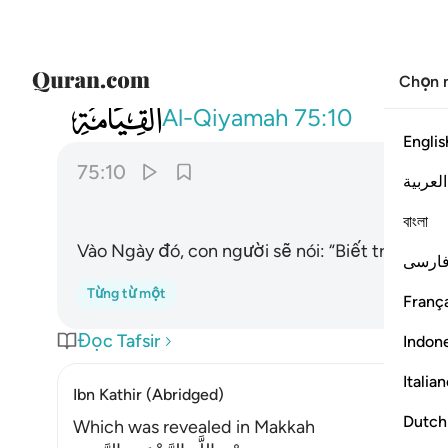
Chọn 
075
يقول الانسان يوميذ اين المفر ١٠
Al-Qiyamah
75:10
Englis
75:10
العربية
বাংলা
Vào Ngày đó, con người sẽ nói: “Biết trốn nơi 
ارسی
Từng từ một
França
Đọc Tafsir
Indon
Italia
Ibn Kathir (Abridged)
Dutch
Which was revealed in Makkah