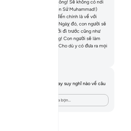
i: “Biết trốn nơi đâu?”
11
.
Không! Sẽ không có nơi
o để chạy trốn.
12
.
(Hỡi Thiên Sứ Muhammad!)
ày đó, nơi chắc chắn phải đến chính là về với
ượng Đế của Ngươi.
13
.
Vào Ngàỵ đó, con người sẽ
ợc cho biết những gì y đã gởi đi trước cũng như
ững gì y còn để lại.
14
.
Không! Con người sẽ làm
ứng (tố cáo) chính mình.
15
.
Cho dù y có đưa ra mọi
 bào chữa.
uwwad Center
i chú và suy ngẫm
n không có bất kỳ ghi chú hay suy nghĩ nào về câu
ơ này.
Hãy ghi lại những suy nghĩ của bạn…