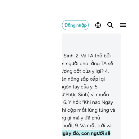
Đăng nhập
c trong ngữ cảnh
ơng 75, Trang 577, Juz 29
TA (Allah) thề bởi Ngày Phục Sinh.
2
.
Và TA thề bởi
h hồn tự trách.
3
.
Có phải con người cho rằng TA sẽ
ông bao giờ tập hợp được xương cốt của y lại?
4
.
ông (như chúng nghĩ). TA toàn năng sắp xếp lại
t cách hoàn hảo từng đầu ngón tay của y.
5
.
ông! Con người (phủ nhận sự Phục Sinh) vì muốn
ếp tục phạm tội ở phía trước.
6
.
Y hỏi: “Khi nào Ngày
ục Sinh sẽ đến?”
7
.
Vì vậy, khi cặp mắt lúng túng và
ạc nhiên (lúc nhìn thấy những gì mà y đã phủ
ận).
8
.
Và mặt trăng bị che khuất.
9
.
Và mặt trời và
t trăng giao nhau.
10
.
Vào Ngày đó, con người sẽ