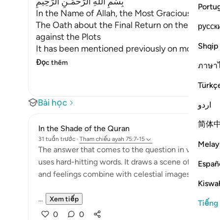
بِسْمِ اللَّهِ الرَّحْمَـنِ الرَّحِيمِ
Portu
In the Name of Allah, the Most Gracious, the Mo
The Oath about the Final Return on the Day of 
русск
against the Plots
Shqip
It has been mentioned previously on more than 
Đọc thêm
ภาษา
Türkç
Bài học
اردو
简体
In the Shade of the Quran
31 tuần trước
·
Tham chiếu
ayah 75:7-15
Melay
The answer that comes to the question in verse 6 is 
uses hard-hitting words. It draws a scene of the Da
Españ
and feelings combine with celestial images to pro
Kiswah
...
Xem tiếp
Tiếng
0
0