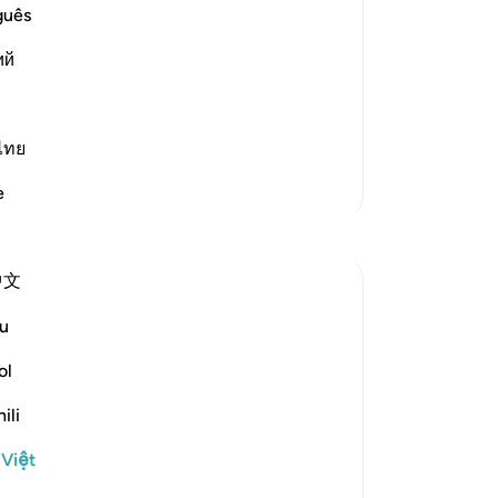
nó
guês
st Merciful.
nà
Resurrection and the Refutation
ий
Ng
Th
one occasion that if the thing th
…
đư
nh
ไทย
ch
Thêm các bản Tafsir
e
lời
-
R
中文
Gh
Bạ
u
swift, decisive, maintains a fast beat, and
th
y of Resurrection in which human senses
ol
duce an awesome effect:
ili
 Việt