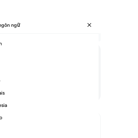
ngôn ngữ
Đăng nhập
Đọ
h
Chư
1
.
ﲧ
ﲨ
ﲩ
ﲪ
ﲫ
ﲬ
lin
kh
đâu?”
Kh
ف
mộ
Tiếp tục đọc
is
Kh
ti
esia
Ph
ng
no
nh
mặ