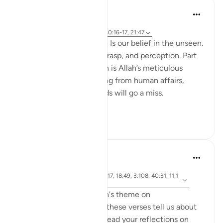
Hammad Fahim
2 năm trước
·
Tham chiếu
ayah 40:46-50, 1:4, 40:16-17, 21:47
A central part of our faith Is our belief in the unseen.
It is a realm beyond our grasp, and perception. Part
of our Iman in the unseen is Allah’s meticulous
judgement, where nothing from human affairs,
rights, liabilities or rewards will go a miss.
Everything...
Xem tiếp
18
0
Hammad Fahim
2 năm trước
·
Tham
ayah 14:42, 21:47, 40:17, 18:49, 3:108, 40:31, 11:1
chiếu
02
As we explore this month's theme on
#DivineJustice
, what do these verses tell us about
Justice? I would love to read your reflections on