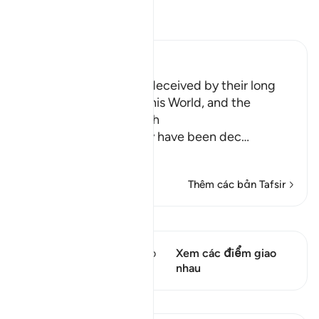
Đọc Tafsir
Ibn Kathir (Abridged)
How the Idolators are deceived by their long
and luxurious Lives in this World, and the
Explanation of the Truth
Allah explains that they have been dec
…
Đọc thêm
Thêm các bản Tafsir
Xem Qiraat
Câu thơ này có 1 Các giao
Xem các điểm giao
điểm
nhau
Bài học