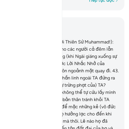
Từng từ một
Tiếp tục đọc
Đọc trong ngữ cảnh
Chương 21, Trang 326, Juz 17
42
.
Ngươi hãy bảo họ (hỡi Thiên Sứ Muhammad!):
“Ai sẽ canh giữ an toàn cho các người cả đêm lẫn
ngày khỏi Đấng Độ Lượng (khi Ngài giáng xuống sự
trừng phạt)?” Không, trước Lời Nhắc Nhở của
Thượng Đế của họ, họ luôn ngoảnh mặt quay đi.
43
.
Hay lẽ nào họ có những thần linh ngoài TA đứng ra
che chở họ tránh khỏi (sự trừng phạt của) TA?
(Những thần linh đó) sẽ không thể tự cứu lấy mình
và cũng không tự bảo vệ bản thân tránh khỏi TA
được.
44
.
Không! TA chỉ để mặc những kẻ (vô đức
tin) này và cha mẹ của họ hưởng lạc cho đến khi
tuổi thọ của họ dài thêm mà thôi. Lẽ nào họ đã
không thấy việc TA đã đến tận đất đai của họ và