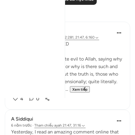
Suy ngẫm
Shafowan W. Mahmood
31 tuần trước
·
Tham chiếu
ayah 2:281, 21:47, 6:160
NONE WILL BE WRONGED
Many disbelievers attribute evil to Allah, saying why
did so and so suffer such or why is there such and
such a natural disaster. But the truth is, those who
disbelieve think one-dimensionally; quite literally.
For many, there is no life ...
Xem tiếp
4
0
A Siddiqui
6 năm trước
·
Tham chiếu
ayah 21:47, 31:16
Yesterday, I read an amazing comment online that