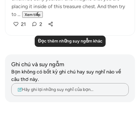
placing it inside of this treasure chest. And then try
to ...
Xem tiếp
21
2
Đọc thêm những suy ngẫm khác
Ghi chú và suy ngẫm
Bạn không có bất kỳ ghi chú hay suy nghĩ nào về
câu thơ này.
Hãy ghi lại những suy nghĩ của bạn…