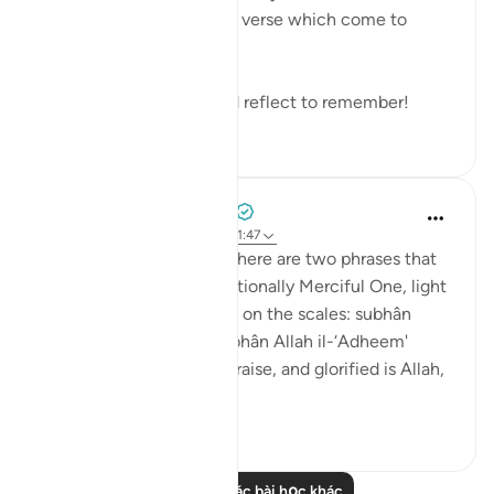
these verses or any other verse which come to
mind.
Remember to reflect and reflect to remember!
19
0
Prophetic Commentary
8 năm trước
·
Tham chiếu
ayah 21:47
Abu Hurayrah narrates: 'There are two phrases that
are beloved to the Exceptionally Merciful One, light
on the tongue, but heavy on the scales: subhân
Allahi wabihamdi and subhân Allah il-‘Adheem'
(glroified is Allah in His praise, and glorified is Allah,
the ...
Xem tiếp
0
0
Đọc thêm các bài học khác