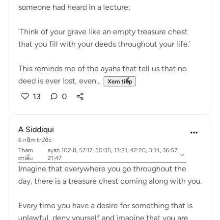
someone had heard in a lecture:
'Think of your grave like an empty treasure chest
that you fill with your deeds throughout your life.'
This reminds me of the ayahs that tell us that no
deed is ever lost, even...
Xem tiếp
13
0
A Siddiqui
6 năm trước
·
Tham
ayah 102:8, 57:17, 50:35, 13:21, 42:20, 3:14, 36:57,
chiếu
21:47
Imagine that everywhere you go throughout the
day, there is a treasure chest coming along with you.
Every time you have a desire for something that is
unlawful, deny yourself and imagine that you are