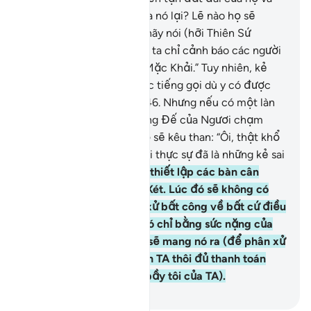
thu hẹp dần ranh giới của nó lại? Lẽ nào họ sẽ
chiến thắng?
45
.
Ngươi hãy nói (hỡi Thiên Sứ
Muhammad!): “Quả thật, ta chỉ cảnh báo các người
(hỡi nhân loại) theo Lời Mặc Khải.” Tuy nhiên, kẻ
điếc sẽ không nghe được tiếng gọi dù y có được
cảnh báo đi chăng nữa.
46
.
Nhưng nếu có một làn
hơi trừng phạt của Thượng Đế của Ngươi chạm
đến họ thì chắc chắn họ sẽ kêu than: “Ôi, thật khổ
thân chúng tôi! Chúng tôi thực sự đã là những kẻ sai
quấy.”
47
.
Rồi đây TA sẽ thiết lập các bàn cân
công lý vào Ngày Phán Xét. Lúc đó sẽ không có
một linh hồn nào bị đối xử bất công về bất cứ điều
gì, cho dù một điều gì đó chỉ bằng sức nặng của
một hạt cải thì TA cũng sẽ mang nó ra (để phân xử
công minh). Và một mình TA thôi đủ thanh toán
(các việc làm của đám bầy tôi của TA).
-
Ruwwad Center