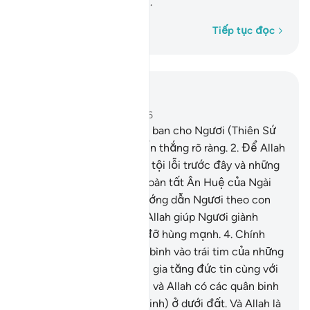
cho y phần thưởng vĩ đại.
Từng từ một
Tiếp tục đọc
Đọc trong ngữ cảnh
Chương 48, Trang 512, Juz 26
1
.
Thật vậy, TA (Allah) đã ban cho Ngươi (Thiên Sứ
Muhammad) một sự chiến thắng rõ ràng.
2
.
Để Allah
tha thứ cho Ngươi những tội lỗi trước đây và những
tội lỗi sau này, để Ngài hoàn tất Ân Huệ của Ngài
cho Ngươi và để Ngài hướng dẫn Ngươi theo con
đường ngay chính.
3
.
Và Allah giúp Ngươi giành
chiến thắng với sự giúp đỡ hùng mạnh.
4
.
Chính
Ngài đã ban xuống sự an bình vào trái tim của những
người có đức tin để Ngài gia tăng đức tin cùng với
đức tin (hiện tại) của họ; và Allah có các quân binh
ở trên trời và (các quân binh) ở dưới đất. Và Allah là