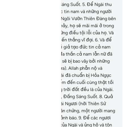
Đấng Hằng Biết, Đấng Sáng Suốt.
5
.
Để Ngài thu
nhận những người có đức tin nam và những người
có đức tin nữ vào những Ngôi Vườn Thiên Đàng bên
dưới có các dòng sông chảy, họ sẽ mãi mãi ở trong
đó; và Ngài sẽ xóa bỏ những điều tội lỗi của họ. Và
ở nơi Allah, đó là một chiến thắng vĩ đại.
6
.
Và để
Ngài trừng phạt những kẻ giả tạo đức tin cả nam
lẫn nữ, và những kẻ thờ đa thần cả nam lẫn nữ đã
nghĩ xấu về Allah. Chúng sẽ bị bao vây bởi những
điều xấu (mà chúng gây ra). Allah phẫn nộ và
nguyền rủa chúng; và Ngài đã chuẩn bị Hỏa Ngục
dành cho chúng, một điểm đến cuối cùng thật tồi
tệ.
7
.
Các quân binh trong trời đất đều là của Ngài.
Allah là Đấng Toàn Năng, Đấng Sáng Suốt.
8
.
Quả
thật, TA (Allah) đã cử phái Ngươi (hỡi Thiên Sứ
Muhammad) làm một nhân chứng, một người mang
tin mừng và một người cảnh báo.
9
.
Để các ngươi
tin nơi Allah, nơi Sứ Giả của Ngài và ủng hộ và tôn