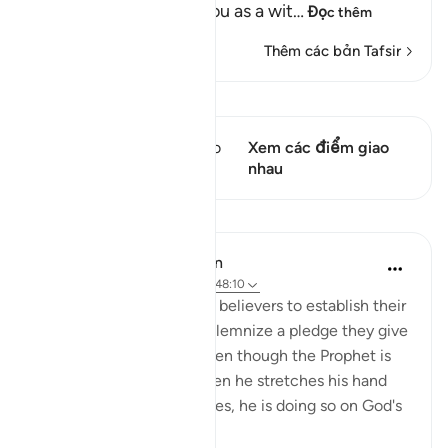
(Verily, We have sent you as a wit
…
Đọc thêm
Thêm các bản Tafsir
Xem Qiraat
Câu thơ này có 2 Các giao
Xem các điểm giao
điểm
nhau
Bài học
In the Shade of the Quran
31 tuần trước
·
Tham chiếu
ayah 48:10
The Prophet came to the believers to establish their
bond with God, and to solemnize a pledge they give
to Him that continues even though the Prophet is
no longer with them. When he stretches his hand
out to accept their pledges, he is doing so on God's
behalf...
Xem tiếp