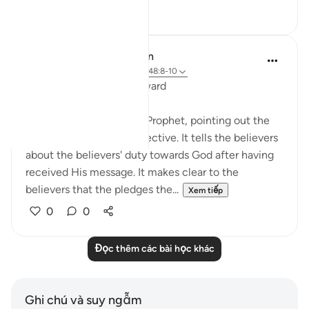
0
0
In the Shade of the Quran
31 tuần trước
·
Tham chiếu
ayah 48:8-10
The Promise and the Reward
The surah addresses the Prophet, pointing out the
Prophet's role and its objective. It tells the believers
about the believers' duty towards God after having
received His message. It makes clear to the
believers that the pledges the...
Xem tiếp
0
0
Đọc thêm các bài học khác
Ghi chú và suy ngẫm