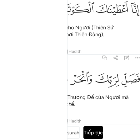
ﱶ
نا اعطيناك الكوثر ١
ﱷ
ﱸ
ﱹ
ِنَّآ أَعْطَيْنَـٰكَ ٱلْكَوْثَرَ ١
Quả thật, TA (Allah) đã ban cho Ngươi (Thiên Sứ
Muhammad) sông Kawthar (nơi Thiên Đàng).
Tafsirs
Bài học
Suy ngẫm
Hadith
108:2
ﱺ
صل لربك وانحر ٢
ﱻ
ﱼ
ﱽ
َصَلِّ لِرَبِّكَ وَٱنْحَرْ ٢
Vì vậy, Ngươi hãy hướng về Thượng Đế của Ngươi mà
dâng lễ nguyện Salah và giết tế.
Tafsirs
Bài học
Suy ngẫm
Hadith
Đọc toàn bộ surah
Tiếp tục