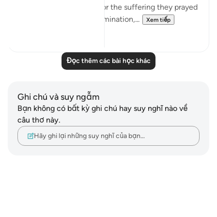
Muslim community. As for the suffering they prayed
for, which involves extermination,...
Xem tiếp
2
0
Đọc thêm các bài học khác
Ghi chú và suy ngẫm
Bạn không có bất kỳ ghi chú hay suy nghĩ nào về
câu thơ này.
Hãy ghi lại những suy nghĩ của bạn…