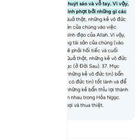
không gì hơn ngoài việc huýt sáo và vỗ tay. Vì vậy,
các ngươi hãy nếm lấy hình phạt bởi những gì các
ngươi đã phủ nhận.
36
.
Quả thật, những kẻ vô đức
tin thường chi dùng tài sản của chúng vào việc
ngăn chặn con đường chính đạo của Allah. Vì vậy,
chúng sẽ tiếp tục chi dùng tài sản của chúng (vào
việc đó), rồi đây chúng sẽ phải hối tiếc và cuối
cùng chúng sẽ thất bại. Quả thật, những kẻ vô đức
tin sẽ bị đày vào Hỏa Ngục (ở Đời Sau).
37
.
Mục
đích để Allah tách biệt (những kẻ vô đức tin) bẩn
thỉu ra khỏi (những người có đức tin) tốt lành và để
Ngài nhập chung tất cả những kẻ bẩn thỉu lại thành
một đống chất chồng lên nhau trong Hỏa Ngục.
Chúng là những kẻ thất bại và thua thiệt.
-
Ruwwad Center
Đọc Tafsir