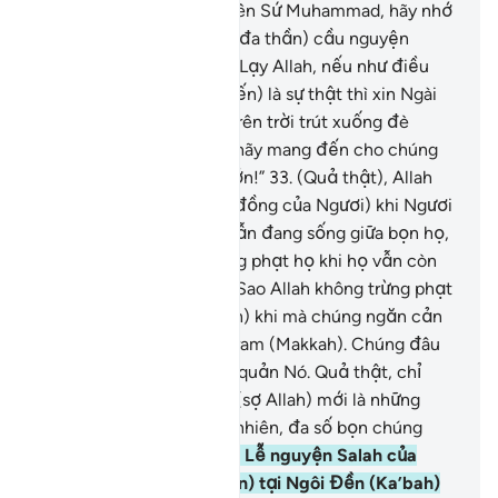
xưa.”
32
.
(Ngươi - hỡi Thiên Sứ Muhammad, hãy nhớ
lại) khi chúng (những kẻ đa thần) cầu nguyện
(mang tính thách thức): “Lạy Allah, nếu như điều
(mà Muhammad mang đến) là sự thật thì xin Ngài
hãy cho trận mưa đá từ trên trời trút xuống đè
chúng tôi hoặc xin Ngài hãy mang đến cho chúng
tôi một hình phạt đau đớn!”
33
.
(Quả thật), Allah
không trừng phạt (cộng đồng của Ngươi) khi Ngươi
(Thiên Sứ Muhammad) vẫn đang sống giữa bọn họ,
và Allah cũng không trừng phạt họ khi họ vẫn còn
cầu xin (TA) tha thứ.
34
.
Sao Allah không trừng phạt
chúng (những kẻ đa thần) khi mà chúng ngăn cản
(thiên hạ) vào Masjid Haram (Makkah). Chúng đâu
phải là những người bảo quản Nó. Quả thật, chỉ
những người ngoan đạo (sợ Allah) mới là những
người bảo quản Nó. Tuy nhiên, đa số bọn chúng
không biết (điều đó).
35
.
Lễ nguyện Salah của
chúng (những kẻ đa thần) tại Ngôi Đền (Ka’bah)