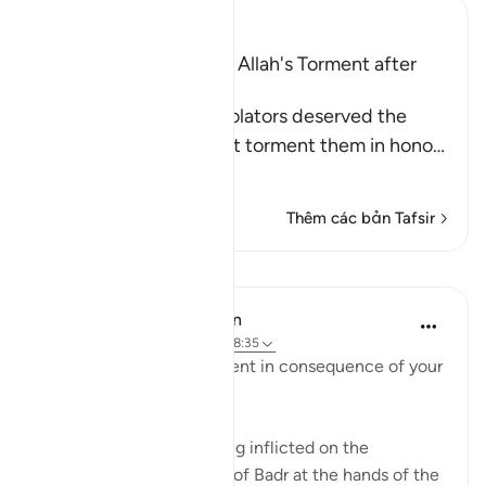
Ibn Kathir (Abridged)
The Idolators deserved Allah's Torment after
Their Atrocities
Allah states that the idolators deserved the
torment, but He did not torment them in hono
…
Đọc thêm
Thêm các bản Tafsir
Bài học
In the Shade of the Quran
31 tuần trước
·
Tham chiếu
ayah 8:35
"Taste then this punishment in consequence of your
disbelief" (Verse 35)
This refers to the suffering inflicted on the
unbelievers in the Battle of Badr at the hands of the