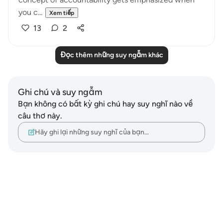
you c...
Xem tiếp
13
2
Đọc thêm những suy ngẫm khác
Ghi chú và suy ngẫm
Bạn không có bất kỳ ghi chú hay suy nghĩ nào về
câu thơ này.
Hãy ghi lại những suy nghĩ của bạn…