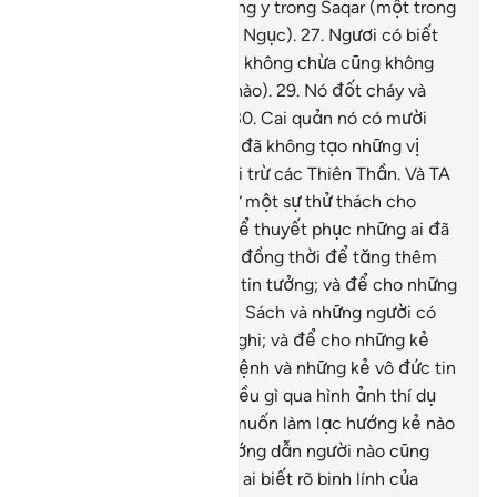
phàm tục.”
26
.
TA sẽ nướng y trong Saqar (một trong
những tầng cấp của Hỏa Ngục).
27
.
Ngươi có biết
Saqar là gì không?
28
.
Nó không chừa cũng không
bỏ sót (bất cứ kẻ tội lỗi nào).
29
.
Nó đốt cháy và
làm tróc hết các lớp da.
30
.
Cai quản nó có mười
chín (Thiên Thần).
31
.
TA đã không tạo những vị
canh giữ Hỏa Ngục ngoại trừ các Thiên Thần. Và TA
đưa ra con số của họ như một sự thử thách cho
những kẻ vô đức tin và để thuyết phục những ai đã
được ban cấp Kinh Sách đồng thời để tăng thêm
đức tin cho những người tin tưởng; và để cho những
người được ban cho Kinh Sách và những người có
đức tin không còn hoài nghi; và để cho những kẻ
mang trong lòng chứng bệnh và những kẻ vô đức tin
nói: “Allah muốn ngụ ý điều gì qua hình ảnh thí dụ
này?” Như thế đó, Allah muốn làm lạc hướng kẻ nào
là tùy ý Ngài và muốn hướng dẫn người nào cũng
tùy ý Ngài. Và không một ai biết rõ binh lính của