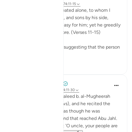
31 tuần trước
·
Tham chiếu
ayah 74:11-15
Leave to me the one I created alone, to whom I
have granted vast wealth, and sons by his side,
making life smooth and easy for him; yet he greedily
desires that I give him more. (Verses 11-15)
There are several reports suggesting that the person
so referred t...
Xem tiếp
0
0
Prophetic Commentary
8 năm trước
·
Tham chiếu
ayah 74:11-30
Ibn ‘Abbâs narrates: Al-Waleed b. al-Mugheerah
came to the Prophet (saws), and he recited the
Qur’an to him. It seemed as though he was
sympathizing with him, and that reached Abu Jahl.
He came to him and said: 'O uncle, your people are