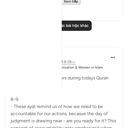
considering collecting ...
Xem tiếp
0
0
Đọc thêm các bài học khác
Suy ngẫm
Esma Esa
6 năm trước
·
Tham chiếu
ayah 74:8-28
Đăng
Muslim Student Organization & Women in Islam
trong
CCNY
Reflections from our sisters during todays Quran
Circle
8-9:
- These ayat remind us of how we need to be
accountable for our actions, becasue the day of
judgment is drawing near - are you ready for it? This
concept of accountability gets emphasized when