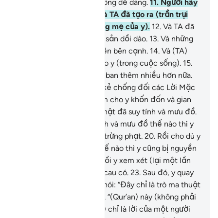
vô đức tin chắc chắn không dễ dàng.
11
.
Ngươi hãy
để mặc TA (xử trí) kẻ mà TA đã tạo ra (trần trụi
và) một mình (trong bụng mẹ của y).
12
.
Và TA đã
ban phát cho y nguồn tài sản dồi dào.
13
.
Và những
đứa con trai luôn hiện diện bên cạnh.
14
.
Và (TA)
trải (mọi thứ) suôn sẻ cho y (trong cuộc sống).
15
.
Rồi y còn tham muốn TA ban thêm nhiều hơn nữa.
16
.
Không! Y quả thật là kẻ chống đối các Lời Mặc
Khải của TA.
17
.
TA sẽ làm cho y khốn đốn và gian
khổ tột cùng.
18
.
Y quả thật đã suy tính và mưu đồ.
19
.
Nhưng dù y có suy tính và mưu đồ thế nào thì y
cũng bị nguyền rủa và bị trừng phạt.
20
.
Rồi cho dù y
có suy tính và mưu đồ thế nào thì y cũng bị nguyền
rủa và bị trừng phạt.
21
.
Rồi y xem xét (lại một lần
nữa).
22
.
Rồi y nhíu mày, cau có.
23
.
Sau đó, y quay
lưng và ngạo mạn.
24
.
Y nói: “Đây chỉ là trò ma thuật
có nguồn gốc từ xưa.”
25
.
“(Qur’an) này (không phải
là lời của Thượng Đế mà) chỉ là lời của một người