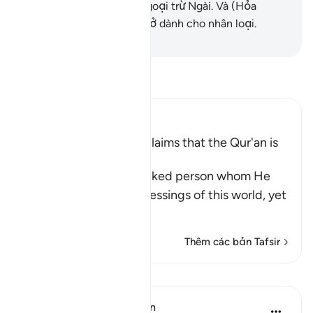
Thượng Đế của Ngươi ngoại trừ Ngài. Và (Hỏa
Ngục) là một sự nhắc nhở dành cho nhân loại.
-
Ruwwad Center
Đọc Tafsir
Ibn Kathir (Abridged)
A Threat for Whoever claims that the Qur'an is
Magic
Allah threatens this wicked person whom He
has favored with the blessings of this world, yet
he is
…
Đọc thêm
Thêm các bản Tafsir
Bài học
In the Shade of the Quran