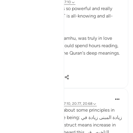
6 tuần trước
·
Tham chiếu
ayah 27:10
SubhanAllah, this verse is so powerful and really
shows me that Allah SWT is all-knowing and all-
seeing.
My late father, Allah yarhamhu, was truly in love
with the Quran, and he would spend hours reading,
reciting, and pondering the Quran's deep meanings.
...
Xem tiếp
27
8
165
ماريا مرزوقي
4 năm trước
·
Tham chiếu
ayah 27:10, 20:77, 20:68
I have learned a little bit about some principles in
the Arabic Language. One being: زيادة المبنى زيادة في
المعنى i.e. increase in construct means increase in
meaning . And I recently heard this التلخيص في