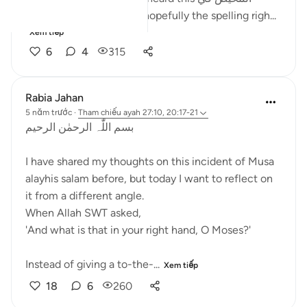
المبنى تلخيص في المعنى (hopefully the spelling righ...
Xem tiếp
6
4
315
Rabia Jahan
5 năm trước
·
Tham chiếu
ayah 27:10, 20:17-21
بسم اللّٰہ الرحمٰن الرحیم
I have shared my thoughts on this incident of Musa
alayhis salam before, but today I want to reflect on
it from a different angle.
When Allah SWT asked,
'And what is that in your right hand, O Moses?'
Instead of giving a to-the-...
Xem tiếp
18
6
260