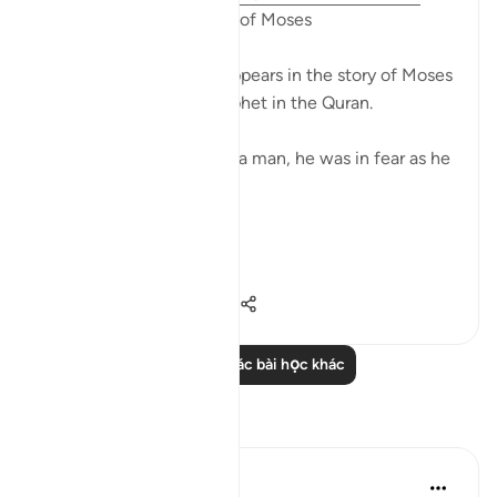
Fear in the Quranic story of Moses
The word khawf (fear) appears in the story of Moses
more than any other prophet in the Quran.
After accidentally killing a man, he was in fear as he
exited the city.
فَخَرَجَ مِنْهَا خَائِفًا يَتَرَقَّبُ ۖ
**So he left ...
Xem tiếp
36
2
751
Đọc thêm các bài học khác
Suy ngẫm
R Hussain-Farnsworth