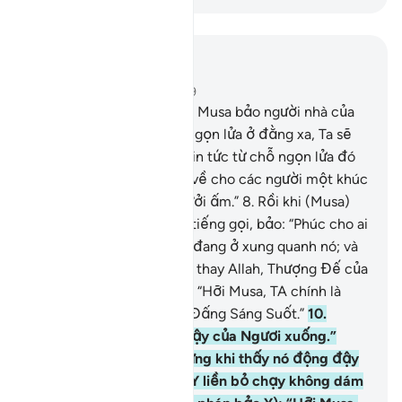
Đọc trong ngữ cảnh
Chương 27, Trang 377, Juz 19
7
.
(Ngươi hãy nhớ lại) khi Musa bảo người nhà của
Y: “Ta đã nhìn thấy một ngọn lửa ở đằng xa, Ta sẽ
mang về cho các người tin tức từ chỗ ngọn lửa đó
hoặc có thể Ta sẽ mang về cho các người một khúc
củi cháy để các người sưởi ấm.”
8
.
Rồi khi (Musa)
đến chỗ ngọn lửa thì có tiếng gọi, bảo: “Phúc cho ai
đang ở gần lửa và cho ai đang ở xung quanh nó; và
quang vinh và trong sạch thay Allah, Thượng Đế của
toàn vũ trụ và vạn vật.”
9
.
“Hỡi Musa, TA chính là
Allah, Đấng Quyền Lực, Đấng Sáng Suốt.”
10
.
“Ngươi hãy ném chiếc gậy của Ngươi xuống.”
(Musa liền làm theo) nhưng khi thấy nó động đậy
giống như một con rắn, Y liền bỏ chạy không dám