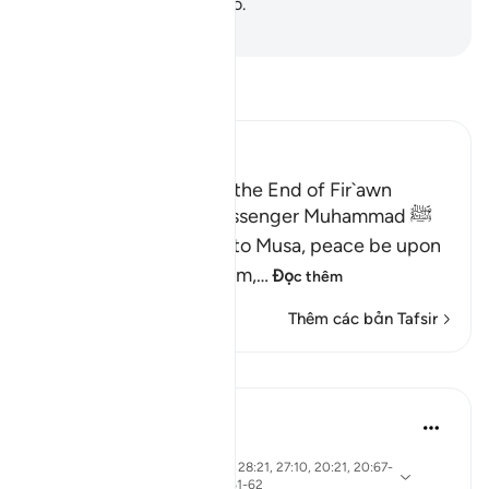
phải hậu quả như thế nào.
-
Ruwwad Center
Đọc Tafsir
Ibn Kathir (Abridged)
The Story of Musa and the End of Fir`awn
Here Allah tells His Messenger Muhammad ﷺ
about what happened to Musa, peace be upon
him, how Allah chose him,
…
Đọc thêm
Thêm các bản Tafsir
Bài học
Ammar AlShukry
5 năm trước
·
Tham
ayah 28:31, 28:25, 28:33, 28:21, 27:10, 20:21, 20:67-
chiếu
68, 26:21, 20:45-46, 26:61-62