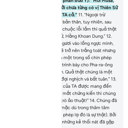
quay lại nhìn. (TA – Allah phán bảo Y): “Hỡi Musa,
Ngươi đừng hoảng sợ, bởi chưa từng có vị Thiên Sứ
nào hoảng sợ trước mặt TA cả.”
11
.
“Ngoại trừ
những ai đã bất công với bản thân, tuy nhiên, sau
đó họ làm điều thiện để chuộc lỗi lầm thì quả thật
TA là Đấng Hằng Tha Thứ, Hằng Khoan Dung.”
12
.
“Ngươi hãy cho bàn tay Ngươi vào lồng ngực mình,
khi rút ra bàn tay Ngươi sẽ trở nên trắng toát nhưng
không phải là bệnh. Đó là một trong số chín phép
lạ[2], Ngươi hãy mang đi trình bày cho Pha-ra-ông
và đám thuộc hạ của hắn. Quả thật chúng là một
đám người ương ngạnh, đại nghịch và bất tuân.”
13
.
Nhưng khi những phép lạ của TA được mang đến
cho chúng để chúng tận mắt chứng kiến thì chúng
bảo: “Đây rõ ràng là một trò ảo thuật!”
14
.
Chúng đã
chống đối và ngạo mạn mặc dù trong thâm tâm
chúng đã thừa nhận (các phép lạ đó là sự thật). Bởi
vậy, Ngươi hãy nhìn xem những kẻ thối nát đã gặp