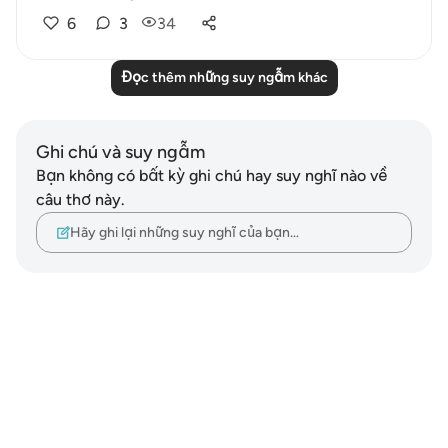
6
3
34
Đọc thêm những suy ngẫm khác
Ghi chú và suy ngẫm
Bạn không có bất kỳ ghi chú hay suy nghĩ nào về
câu thơ này.
Hãy ghi lại những suy nghĩ của bạn…
Notes