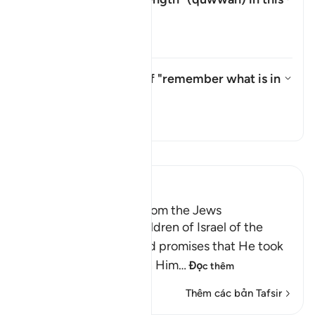
āyah?
Ẩn/Hiện câu trả lời cho What i
Tafsir
What is the meaning of "remember what is in
it"?
Ẩn/Hiện câu trả lời cho What i
Tafsir
Đọc Tafsir
Ibn Kathir (Abridged)
Taking the Covenant from the Jews
Allah reminded the Children of Israel of the
pledges, covenants and promises that He took
from them to believe in Him
…
Đọc thêm
Thêm các bản Tafsir