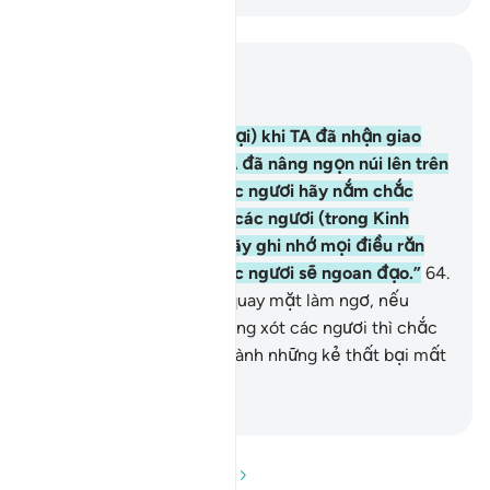
Đọc trong ngữ cảnh
Chương 2, Trang 10, Juz 1
63
.
(Các ngươi hãy nhớ lại) khi TA đã nhận giao
ước của các ngươi và TA đã nâng ngọn núi lên trên
các ngươi mà phán: “Các ngươi hãy nắm chắc
những gì TA đã ban cho các ngươi (trong Kinh
Tawrah), và các ngươi hãy ghi nhớ mọi điều răn
dạy trong đó hi vọng các ngươi sẽ ngoan đạo.”
64
.
Nhưng rồi các ngươi lại quay mặt làm ngơ, nếu
Allah không ưu ái và thương xót các ngươi thì chắc
chắn các ngươi đã trở thành những kẻ thất bại mất
rồi.
-
Ruwwad Center
Đọc phần Hỏi và Đáp