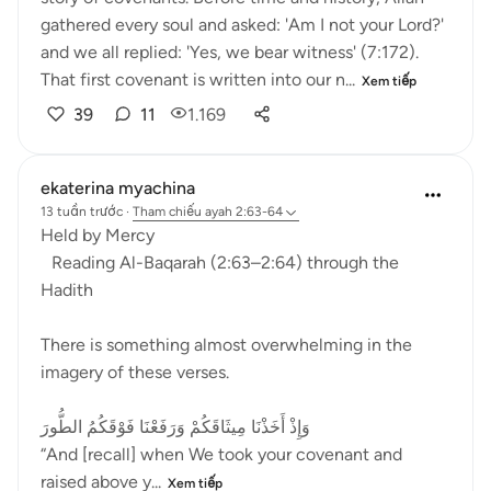
gathered every soul and asked: 'Am I not your Lord?'
and we all replied: 'Yes, we bear witness' (7:172).
That first covenant is written into our n...
Xem tiếp
39
11
1.169
ekaterina myachina
13 tuần trước
·
Tham chiếu
ayah 2:63-64
Held by Mercy
Reading Al-Baqarah (2:63–2:64) through the
Hadith
There is something almost overwhelming in the
imagery of these verses.
وَإِذْ أَخَذْنَا مِيثَاقَكُمْ وَرَفَعْنَا فَوْقَكُمُ الطُّورَ
“And [recall] when We took your covenant and
raised above y...
Xem tiếp