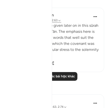
Bài học
In the Shade of the Quran
31 tuần trước
·
Tham chiếu
ayah 2:63
Details of the ‘pledge’ are given later on in this sūrah
and elsewhere in the Qur’ān. The emphasis here is
on recalling the scene, in words that well suit the
awesome atmosphere in which the covenant was
delivered, and lend particular stress to the solemnity
a...
Xem tiếp
1
0
760
Đọc thêm các bài học khác
Suy ngẫm
Baraka Flow
9 tuần trước
·
Tham chiếu
ayah 2:63, 2:74