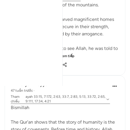
Let us ponder the lesson of the mountains.
The people of Thamud carved magnificent homes
into mountains, feeling secure in their strength,
until they were destroyed by their arrogance.
When Musa (A.S.) asked to see Allah, he was told to
look at a mountain. W...
Xem tiếp
19
0
159
Dr Maryam Fayyaz
47 tuần trước
·
Tham
ayah 33:15, 7:172, 2:63, 33:7, 2:83, 5:13, 33:72, 2:65,
chiếu
9:111, 17:34, 4:21
Bismillah
The Qur’an shows that the story of humanity is the
story of covenants. Before time and history, Allah