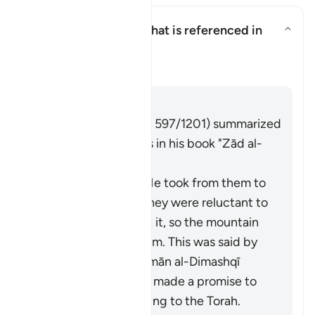
What is the covenant that is referenced in
this āyah?
Ẩn/Hiện câu trả lời cho What is
Tafsir
Trả lời
Imām Ibn al-Jawzī (d. 597/1201) summarized
the scholars' opinions in his book "Zād al-
Masīr" as follows:
It is the covenant He took from them to
act on the Torah. They were reluctant to
accept what was in it, so the mountain
was raised over them. This was said by
Muqātil. Abū Sulaymān al-Dimashqī
commented, "They made a promise to
Allah to act according to the Torah.