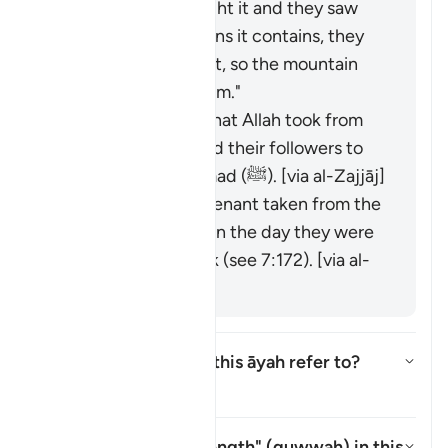
When Moses brought it and they saw
the heavy obligations it contains, they
refused to accept it, so the mountain
was raised over them."
It is the covenant that Allah took from
the messengers and their followers to
believe in Muḥammad (ﷺ). [via al-Zajjāj]
It could be the covenant taken from the
progeny of Adam on the day they were
taken from his back (see 7:172). [via al-
Zajjāj]
Which mountain does this āyah refer to?
Ẩn/Hiện câu trả lời cho Which 
Tafsir
What is meant by "strength" (
quwwah
) in this