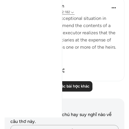
In the Shade of the Quran
31 tuần trước
·
Tham chiếu
ayah 2:182
There is, however, one exceptional situation in
which an executor may amend the contents of a
will. This arises when the executor realizes that the
will favours some beneficiaries at the expense of
others or that it prejudices one or more of the heirs.
“If, ...
Xem tiếp
2
0
310
Đọc thêm các bài học khác
Ghi chú và suy ngẫm
Bạn không có bất kỳ ghi chú hay suy nghĩ nào về
câu thơ này.