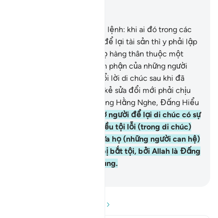
Đọc trong ngữ cảnh
Chương 2, Trang 28, Juz 2
180
.
Các ngươi được sắc lệnh: khi ai đó trong các
ngươi sắp từ trần, nếu y để lại tài sản thì y phải lập
di chúc cho cha mẹ và họ hàng thân thuộc một
cách hợp lý.[11] Đó là bổn phận của những người
ngoan đạo.
181
.
Ai sửa đổi lời di chúc sau khi đã
nghe rõ nó thì chỉ những kẻ sửa đổi mới phải chịu
tội. Quả thật, Allah là Đấng Hằng Nghe, Đấng Hiểu
Biết.
182
.
Tuy nhiên, ai sợ người để lại di chúc có sự
thiên vị hoặc vi phạm điều tội lỗi (trong di chúc)
nên đứng ra dàn xếp giữa họ (những người can hệ)
cho phải lẽ thì y không bị bắt tội, bởi Allah là Đấng
Tha Thứ, Đấng Khoan Dung.
-
Ruwwad Center
Đọc phần Hỏi và Đáp