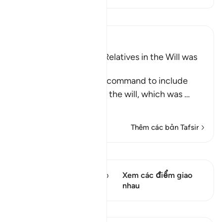
Đọc Tafsir
Ibn Kathir (Abridged)
Including Parents and Relatives in the Will was
later abrogated
This Ayah contains the command to include
parents and relatives in the will, which was
…
Đọc thêm
Thêm các bản Tafsir
Xem Qiraat
Câu thơ này có 1 Các giao
Xem các điểm giao
điểm
nhau
Bài học