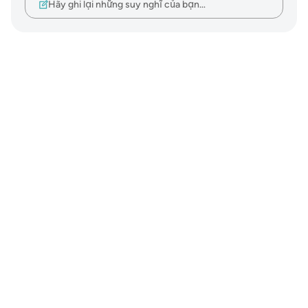
Hãy ghi lại những suy nghĩ của bạn…
Notes
placeholders
close