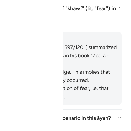
What is the meaning of
"khawf"
(lit. "fear") in
this āyah?
Ẩn/Hiện câu trả lời cho What is 
Tafsir
Trả lời
Imām Ibn al-Jawzī (d. 597/1201) summarized
the scholars' opinions in his book "
Zād al-
Masīr
" as follows:
It refers to knowledge. This implies that
injustice has already occurred.
It refers to the emotion of fear, i.e. that
injustice may occur.
What is the intended scenario in this āyah?
Ẩn/Hiện câu trả lời cho What is
Tafsir