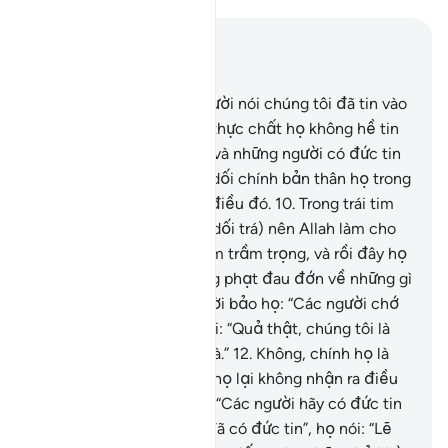
Đọc trong ngữ cảnh
Chương 2, Trang 3, Juz 1
8
.
Trong nhân loại, có người nói chúng tôi đã tin vào
Allah và Đời Sau, nhưng thực chất họ không hề tin
gì cả.
9
.
Họ lừa dối Allah và những người có đức tin
nhưng thật ra họ chỉ lừa dối chính bản thân họ trong
khi họ không nhận thấy điều đó.
10
.
Trong trái tim
của họ mang căn bệnh (dối trá) nên Allah làm cho
căn bệnh đó của họ thêm trầm trọng, và rồi đây họ
sẽ phải chịu một sự trừng phạt đau đớn về những gì
họ đã lừa dối.
11
.
Khi có lời bảo họ: “Các người chớ
hủy hoại trái đất!”, họ nói: “Quả thật, chúng tôi là
những người cải thiện mà.”
12
.
Không, chính họ là
những kẻ tàn phá nhưng họ lại không nhận ra điều
đó.
13
.
Khi có lời bảo họ: “Các người hãy có đức tin
giống như những người đã có đức tin”, họ nói: “Lẽ