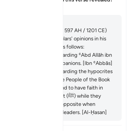
Ẩn/Hiện câu trả lời cho Conce
Tafsir
Trả lời
Imām Ibn al-Jawzī (d. 597 AH / 1201 CE)
summarized the scholars' opinions in his
book "Zād al-Masīr" as follows:
It was revealed regarding ʿAbd Allāh ibn
Ubayy and his companions. [Ibn ʿAbbās]
It was revealed regarding the hypocrites
and others from the People of the Book
who used to pretend to have faith in
front of the Prophet (ﷺ) while they
would display the opposite when
meeting with their leaders. [Al-Ḥasan]