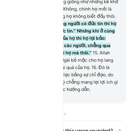
nào chúng tôi lại tin tưởng giống như những kẻ khờ
khạo đó đã tin hay sao?” Không, chính họ mới là
những kẻ khờ khạo nhưng họ không biết đấy thôi.
14
.
Khi đối diện với những người có đức tin thì họ
nói: “Chúng tôi đã có đức tin.” Nhưng khi ở cùng
với những tên Shaytan của họ thì họ lại bảo:
“Chúng tôi cùng phe với các người, chẳng qua
chúng tôi chỉ bỡn cợt với họ mà thôi.”
15
.
Allah
cũng bỡn cợt với họ và Ngài bỏ mặc cho họ lang
thang vơ vẩn trong sự thái quá của họ.
16
.
Đó là
những kẻ đã mua sự lầm lạc bằng sự chỉ đạo, do
đó, cuộc đổi chác của họ chẳng mang lại lợi ích gì
cho họ, và họ không được hướng dẫn.
-
Ruwwad Center
Đọc phần Hỏi và Đáp
Concerning whom was this verse revealed?