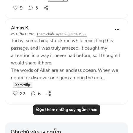
9
3
Almas K.
25 tuần trước
·
Tham chiếu
ayah 2:8, 2:11-15
Today, something struck me while revisiting this
passage, and I was truly amazed. It caught my
attention in a way it never had before, so I thought I
would share it here.
The words of Allah are an endless ocean. When we
notice or discover one gem among the cou...
Xem tiếp
22
6
Đọc thêm những suy ngẫm khác
Ghi chú và suy ngẫm