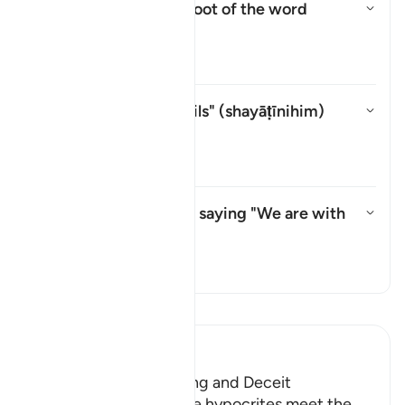
What is the linguistic root of the word
shayṭān
?
Ẩn/Hiện câu trả lời cho What is
Tafsir
Whom does "their devils" (
shayāṭīnihim
)
refer to?
Ẩn/Hiện câu trả lời cho Whom do
Tafsir
What do they mean by saying "We are with
you"?
Ẩn/Hiện câu trả lời cho What d
Tafsir
Đọc Tafsir
Ibn Kathir (Abridged)
The Hypocrites' Cunning and Deceit
Allah said that when the hypocrites meet the