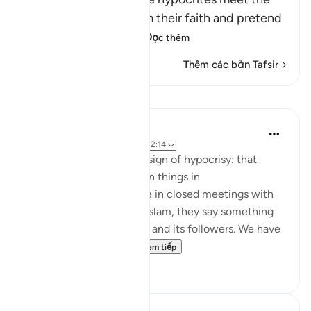
believers, they proclaim their faith and pretend
to be believers, loyal
…
Đọc thêm
Thêm các bản Tafsir
Bài học
Jasser Auda
35 tuần trước
·
Tham chiếu
ayah 2:14
And this is another clear sign of hypocrisy: that
hypocrites declare certain things in
public, but when they are in closed meetings with
the outright enemies of Islam, they say something
different and mock Islam and its followers. We have
seen this behavior fr...
Xem tiếp
7
0