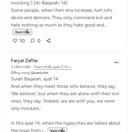
mocking.'} [Al-Baqarah: 14]
Some people, when their sins increase, turn into
devils and demons. They only command evil and
hate nothing as much as they hate good and...
Xem tiếp
10
0
Faryal Zaffar
5 năm trước
·
Tham chiếu
ayah 2:14
Đăng trong
QuranicArt
Surah Baqarah, ayat 14
And when they meet those who believe, they say,
'We believe'; but when they are alone with their evil
ones, they say, 'Indeed, we are with you; we were
only mockers.'
In this ayat 14, when the hypocrites are talked about
the noun form i...
Xem tiếp