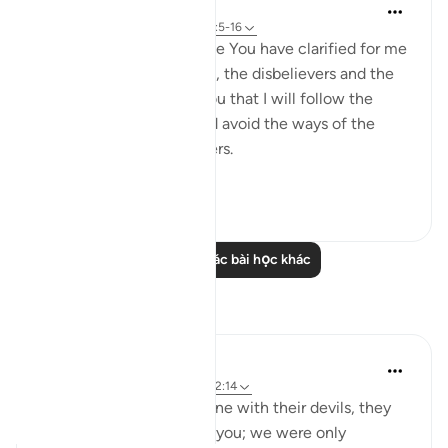
Salah Soltan
8 năm trước
·
Tham chiếu
ayah 2:5-16
I love You, O Lord because You have clarified for me
the ways of the believers, the disbelievers and the
hypocrites. I pledge to You that I will follow the
ways of the believers and avoid the ways of the
hypocrites and disbelievers.
#Ohebok_Rabi
13
0
Đọc thêm các bài học khác
Suy ngẫm
Dr. Akram Kassab
51 tuần trước
·
Tham chiếu
ayah 2:14
• {And when they are alone with their devils, they
say, 'Indeed, we are with you; we were only