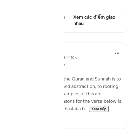
Xem Qiraat
Câu thơ này có 1 Các giao
Xem các điểm giao
điểm
nhau
Bài học
Salah Soltan
8 năm trước
·
Tham chiếu
ayah 18:1-110
Applicable Research Only
The general approach of the Quran and Sunnah is to
move away from theory and abstraction, to rooting
and application. Some examples of this are:
1. One of the reported reasons for the verse below is
that Maaz bin Jabal and Thaalaba b...
Xem tiếp
9
2