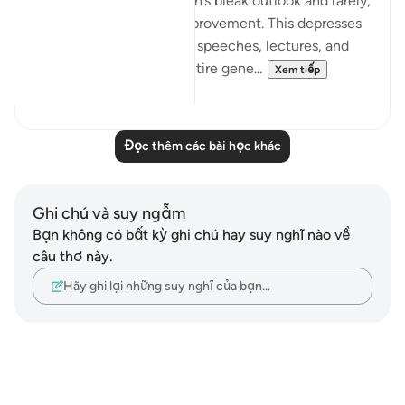
endlessly about our nation’s bleak outlook and rarely,
if ever, offer hope for improvement. This depresses
our audiences in lessons, speeches, lectures, and
forums and creates an entire gene...
Xem tiếp
5
0
Đọc thêm các bài học khác
Ghi chú và suy ngẫm
Bạn không có bất kỳ ghi chú hay suy nghĩ nào về
câu thơ này.
Hãy ghi lại những suy nghĩ của bạn…