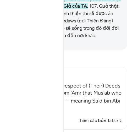
khải cũng như các vị Sứ Giả của TA.
107
.
Quả thật,
những ai có đức tin và hành thiện thì sẽ được ân
thưởng các Ngôi Vườn Firdaws (nơi Thiên Đàng)
làm chốn cư ngụ.
108
.
Họ sẽ sống trong đó đời đời
và sẽ không mong chuyển đến nơi khác.
-
Ruwwad Center
Đọc Tafsir
Ibn Kathir (Abridged)
The Greatest Losers in respect of (Their) Deeds
Al-Bukhari recorded from `Amr that Mus`ab who
said: "I asked my father -- meaning Sa`d bin Abi
Waqqas -
…
Đọc thêm
Thêm các bản Tafsir