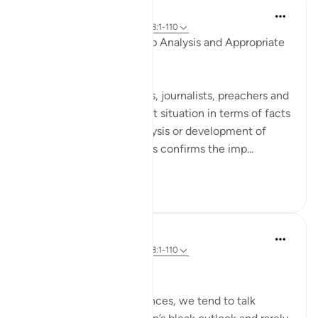
Salah Soltan
8 năm trước
·
Tham chiếu
ayah 18:1-110
Accurate Diagnosis, Deep Analysis and Appropriate
Solution
Many writers, researchers, journalists, preachers and
imams portray the current situation in terms of facts
and figures, without analysis or development of
appropriate solutions. This confirms the imp...
Xem tiếp
2
0
Salah Soltan
8 năm trước
·
Tham chiếu
ayah 18:1-110
Hope despite the Pain
In our present circumstances, we tend to talk