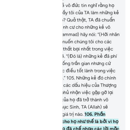
102
.
Phải chăng những kẻ vô đức tin nghĩ rằng họ
được quyền nhận đám bầy tôi của TA làm những kẻ
bảo hộ thay vì TA hay sao? Quả thật, TA đã chuẩn
bị Hỏa Ngục làm chốn định cư cho những kẻ vô
đức tin.
103
.
Ngươi (Muhammad) hãy nói: “(Hỡi nhân
loại), có phải các người muốn chúng tôi cho các
người biết ai là những kẻ thất bại nhất trong việc
làm và hành động ư?”
104
.
“(Đó là) những kẻ đã phí
mất công sức nơi cuộc sống trần gian nhưng cứ
tưởng rằng họ đang được điều tốt lành trong việc
làm và hành động của họ.”
105
.
Những kẻ đó chính
là những kẻ đã phủ nhận các dấu hiệu của Thượng
Đế của họ cũng như đã phủ nhận việc gặp gỡ lại
Ngài. Cho nên, việc làm của họ đã trở thành vô
nghĩa. Vì thế vào Ngày Phục Sinh, TA (Allah) sẽ
không trả cho họ bất cứ giá trị nào.
106
.
Phần
thưởng Hỏa Ngục dành cho họ như thế là bởi vì họ
đã vô đức tin và bởi vì họ đã chế nhạo các lời mặc