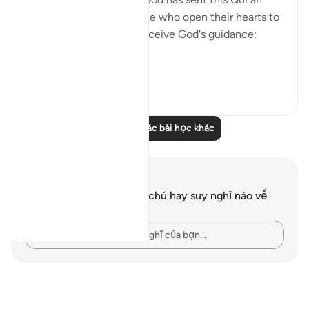
from on high. Thus, people who open their hearts to
it will benefit by it and receive God's guidance:
"Thus...
Xem tiếp
1
0
Đọc thêm các bài học khác
Ghi chú và suy ngẫm
Bạn không có bất kỳ ghi chú hay suy nghĩ nào về
câu thơ này.
Hãy ghi lại những suy nghĩ của bạn…