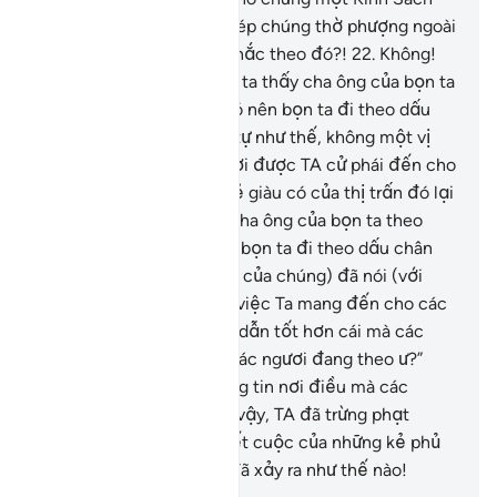
trước (Qur’an này cho phép chúng thờ phượng ngoài
TA) nên chúng cứ bám chắc theo đó?!
22
.
Không!
Chúng thường bảo: “Bọn ta thấy cha ông của bọn ta
theo một tôn giáo nào đó nên bọn ta đi theo dấu
chân của họ.”
23
.
Tương tự như thế, không một vị
cảnh báo nào trước Ngươi được TA cử phái đến cho
một thị trấn mà những kẻ giàu có của thị trấn đó lại
không nói: “Bọn ta thấy cha ông của bọn ta theo
một tôn giáo nào đó nên bọn ta đi theo dấu chân
của họ.”
24
.
(Vị cảnh báo của chúng) đã nói (với
chúng): “Lẽ nào ngay cả việc Ta mang đến cho các
ngươi một nguồn hướng dẫn tốt hơn cái mà các
ngươi thấy cha mẹ của các ngươi đang theo ư?”
Chúng đáp: “Bọn ta không tin nơi điều mà các
ngươi mang đến!”
25
.
Vì vậy, TA đã trừng phạt
chúng. Ngươi hãy xem kết cuộc của những kẻ phủ
nhận (các vị cảnh báo) đã xảy ra như thế nào!
-
Ruwwad Center