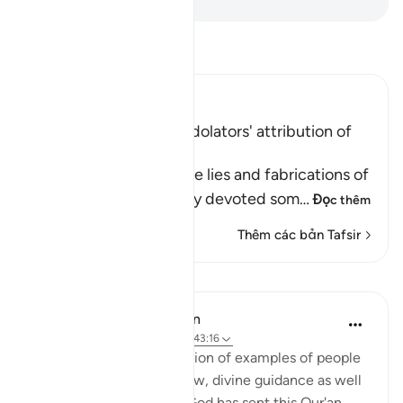
Đọc Tafsir
Ibn Kathir (Abridged)
Condemnation of the Idolators' attribution of
Offspring to Allah
Here Allah speaks of the lies and fabrications of
the idolators, when they devoted som
…
Đọc thêm
Thêm các bản Tafsir
Bài học
In the Shade of the Quran
31 tuần trước
·
Tham chiếu
ayah 43:16
With such a clear exposition of examples of people
who benefit by, and follow, divine guidance as well
as those who go astray, God has sent this Qur'an