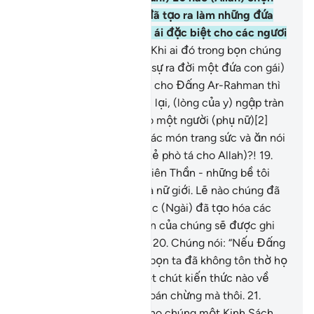
lấy những vật mà Ngài đã tạo ra làm những đứa
con gái (của Ngài) và ưu ái đặc biệt cho các ngươi
những đứa con trai?!
17
.
Khi ai đó trong bọn chúng
nhận được tin mừng (về sự ra đời một đứa con gái)
mà chúng đã thường gán cho Đấng Ar-Rahman thì
gương mặt của y tối sầm lại, (lòng của y) ngập tràn
sự đau thương.
18
.
Lẽ nào một người (phụ nữ)[2]
được nuôi dưỡng trong các món trang sức và ăn nói
không rành mạch (lại là kẻ phò tá cho Allah)?!
19
.
Chúng đã qui cho các Thiên Thần - những bề tôi
của Đấng Ar-Rahman - là nữ giới. Lẽ nào chúng đã
(tận mắt) chứng kiến việc (Ngài) đã tạo hóa các
Thiên Thần?! Sự xác nhận của chúng sẽ được ghi
lại và chúng sẽ bị tra hỏi.
20
.
Chúng nói: “Nếu Đấng
Ar-Rahman đã muốn thì bọn ta đã không tôn thờ họ
rồi!” Chúng chẳng có một chút kiến thức nào về
điều đó cả. Chúng chỉ đoán chừng mà thôi.
21
.
Hoặc lẽ nào TA đã ban cho chúng một Kinh Sách