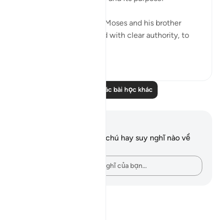
"And then We sent forth Moses and his brother
Aaron, with Our signs and with clear authority, to
Pharaoh and ...
Xem tiếp
0
0
Đọc thêm các bài học khác
Ghi chú và suy ngẫm
Bạn không có bất kỳ ghi chú hay suy nghĩ nào về
câu thơ này.
Hãy ghi lại những suy nghĩ của bạn…