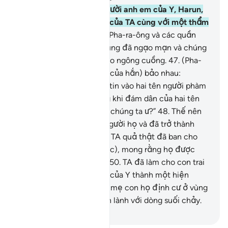
45
.
TA đã cử Musa và người anh em của Y, Harun,
mang theo các Phép Lạ của TA cùng với một thẩm
quyền rõ rệt.
46
.
Đi gặp Pha-ra-ông và các quần
thần của hắn. Nhưng chúng đã ngạo mạn và chúng
thực sự là một đám tự cao ngông cuồng.
47
.
(Pha-
ra-ông và các quần thần của hắn) bảo nhau:
“Chẳng lẽ chúng ta phải tin vào hai tên người phàm
giống như chúng ta trong khi đám dân của hai tên
đó lại là những nô lệ của chúng ta ư?”
48
.
Thế nên
chúng đã phủ nhận hai người họ và đã trở thành
những kẻ bị tiêu diệt.
49
.
TA quả thật đã ban cho
Musa Kinh Sách (Cựu Ước), mong rằng họ được
hướng dẫn đúng đường.
50
.
TA đã làm cho con trai
của Maryam (Ysa) và mẹ của Y thành một hiện
tượng lạ và TA đã để hai mẹ con họ định cư ở vùng
đất cao, một chỗ nghỉ an lành với dòng suối chảy.
-
Ruwwad Center