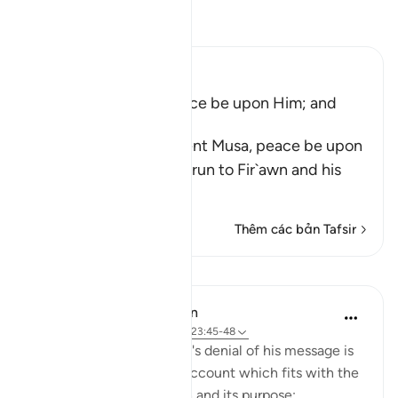
Đọc Tafsir
Ibn Kathir (Abridged)
The Story of Musa, Peace be upon Him; and
Fir`awn
Allah tells us that He sent Musa, peace be upon
him, and his brother Harun to Fir`awn and his
chiefs
…
Đọc thêm
Thêm các bản Tafsir
Bài học
In the Shade of the Quran
31 tuần trước
·
Tham chiếu
ayah 23:45-48
Moses' story and Pharaoh's denial of his message is
then told in a very brief account which fits with the
general style of the surah and its purpose: