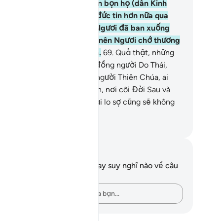
c người (Qur’an). Chắc chắn bọn họ (dân Kinh
ch) sẽ càng thái quá và vô đức tin hơn nữa qua
ững gì mà Thượng Đế của Ngươi đã ban xuống
o Ngươi (hỡi Thiên Sứ), cho nên Ngươi chớ thương
ếc cho đám người vô đức tin.
69
.
Quả thật, những
ười có đức tin và các cộng đồng người Do Thái,
ười Sabi-un[17] (Sabian) và người Thiên Chúa, ai
ong số họ có đức tin nơi Allah, nơi cõi Đời Sau và
nh thiện thì họ sẽ không phải lo sợ cũng sẽ không
ồn phiền.
uwwad Center
i chú và suy ngẫm
n không có bất kỳ ghi chú hay suy nghĩ nào về câu
ơ này.
Hãy ghi lại những suy nghĩ của bạn…