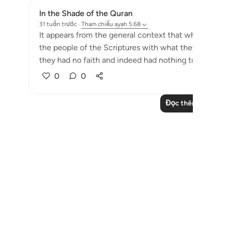
In the Shade of the Quran
31 tuần trước
·
Tham chiếu
ayah 5:68
It appears from the general context that what is me
the people of the Scriptures with what they truly we
they had no faith and indeed had nothing to stand o
0
0
Đọc thêm các bài 
Notes
placeholders
close