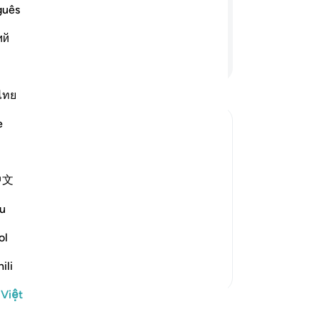
cá
ng cho Ngươi (hỡi Thiên Sứ), cho nên
guês
Sá
tin.
ий
nh
Tiếp tục đọc
ch
ti
ng
ไทย
ng
e
tr
hà
he Qur'an
bu
中文
-
R
 meaning no real religion until you
u
 That is, until you believe in all the
Gh
ol
Bạ
th
ili
Thêm các bản Tafsir
 Việt