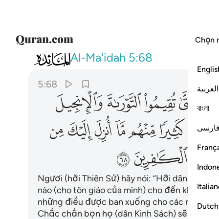
Chọn 
005
قل يا اهل الكتاب لستم على شيء حتى تق
Al-Ma'idah
5:68
Englis
5:68
العربية
ﲌ
ﲍ
ﲎ
ﲏ
বাংলা
ﲗ
ﲘ
ﲙ
ﲚ
ﲛ
ﲜ
ارسی
França
ﲤ
ﲥ
ﲦ
Indon
Ngươi (hỡi Thiên Sứ) hãy nói: “Hỡi dân Kinh S
Italia
nào (cho tôn giáo của mình) cho đến khi các ng
những điều được ban xuống cho các người từ
Dutch
Chắc chắn bọn họ (dân Kinh Sách) sẽ càng thá