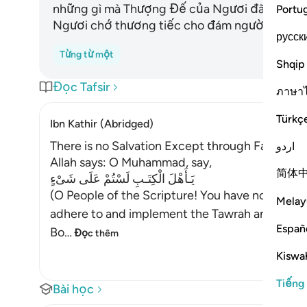
những gì mà Thượng Đế của Ngươi đã ban xuố
Portu
Ngươi chớ thương tiếc cho đám người vô đức 
русск
Từng từ một
Shqip
Đọc Tafsir
ภาษา
Türkç
Ibn Kathir (Abridged)
There is no Salvation Except through Faith in t
اردو
Allah says: O Muhammad, say,
简体
يَـأَهْلَ الْكِتَـبِ لَسْتُمْ عَلَى شَىْءٍ
(O People of the Scripture! You have nothing...)
Melay
adhere to and implement the Tawrah and the Injil.
Españ
Bo
…
Đọc thêm
Kiswah
Tiếng
Bài học