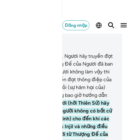
Đăng nhập
c trong ngữ cảnh
ơng 5, Trang 119, Juz 6
.
Hỡi Thiên Sứ (Muhammad), Ngươi hãy truyền đạt
àn bộ thông điệp mà Thượng Đế của Ngươi đã ban
ống cho Ngươi. Nếu như Ngươi không làm vậy thì
ả thật Ngươi đã không truyền đạt thông điệp của
ài. Allah sẽ bảo vệ Ngươi khỏi (sự hãm hại của)
iên hạ. Quả thật, Allah không bao giờ hướng dẫn
m người vô đức tin.
68
.
Ngươi (hỡi Thiên Sứ) hãy
i: “Hỡi dân Kinh Sách, các người không có bất cứ
 sở nào (cho tôn giáo của mình) cho đến khi các
ười tuân thủ theo Tawrah và Injil và những điều
ợc ban xuống cho các người từ Thượng Đế của