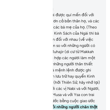
Đọc trong ngữ cảnh
Chương 33, Trang 419, Juz 21
6
.
Nabi (Muhammad) phải được quí mến đối với
những người có đức tin hơn cả bản thân họ, và các
bà vợ của Y được xem là các bà mẹ của họ. (Theo
sắc lệnh của Allah) trong Kinh Sách của Ngài thì bà
con ruột thịt được ưu tiên đối với nhau (về việc
hưởng gia tài thừa kế) hơn so với những người có
đức tin và những người Muhajir (di cư từ Makkah
đến Madinah), trừ trường hợp các ngươi làm một
hành động tử tế đối với những người thân thiết
nhất của các ngươi. Đó là mệnh lệnh được ghi
trong Kinh Sách (Văn bản lưu trữ hay quyển Kinh
Mẹ ở nơi Allah).
7
.
Ngươi (hỡi Thiên Sứ, hãy nhớ lại)
khi TA (Allah) giao ước với các vị Nabi và với Ngươi,
với Nuh, với Ibrahim, với Musa và với Ysa con trai
của Maryam, TA đã giao ước bằng cuộc giao ước
trịnh trọng.
8
.
Để Ngài hỏi những người chân thật