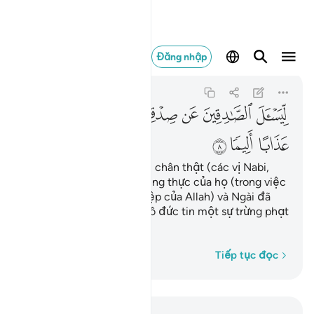
ليسال الصادقين عن صد
Đăng nhập
Al-Ahzab
33:8
33:8
ﱔ
ﱕ
ﱖ
ﱗﱘ
ﱙ
ﱚ
ﱛ
ﱜ
ﱝ
Để Ngài hỏi những người chân thật (các vị Nabi,
các vị Thiên Sứ) về sự trung thực của họ (trong việc
rao truyền Bức Thông Điệp của Allah) và Ngài đã
chuẩn bị cho những kẻ vô đức tin một sự trừng phạt
đau đớn.
Từng từ một
Tiếp tục đọc