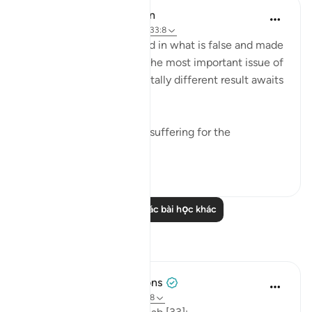
In the Shade of the Quran
31 tuần trước
·
Tham chiếu
ayah 33:8
As for those who believed in what is false and made
false claims concerning the most important issue of
all, the issue of faith, a totally different result awaits
them:
"He has prepared painful suffering for the
unbelievers." (Verse 8)
0
0
Đọc thêm các bài học khác
Suy ngẫm
Tulayhah Tafsir Translations
năm ngoái
·
Tham chiếu
ayah 33:8