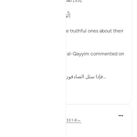
Allah says in surah al-Ahzab [33]:
[لِّيَسْأَلَ الصَّادِقِينَ عَن صِدْقِهِمْ]
'That He may question the truthful ones about their
truthfulness.' [8]
In one of his writings, ibn al-Qayyim commented on
this by writing:
[فإذا سئل الصادقون وحوسبوا على صدقهم، ف...
Xem tiếp
12
2
Dr Maryam Fayyaz
48 tuần trước
·
Tham chiếu
ayah 33:1-8
Bismillah