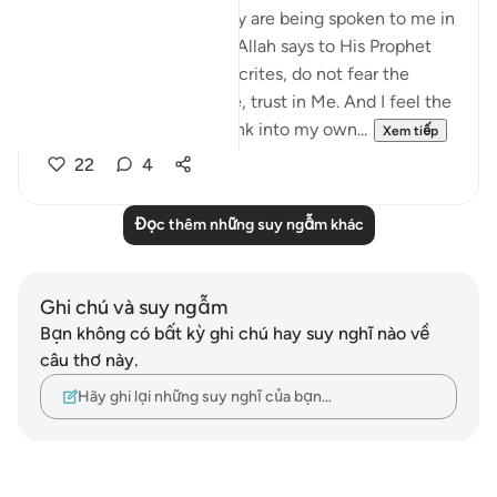
I hear the verses as if they are being spoken to me in
the stillness of Madinah. Allah says to His Prophet
ﷺ: do not obey the hypocrites, do not fear the
disbelievers, fear only Me, trust in Me. And I feel the
weight of those words sink into my own...
Xem tiếp
22
4
Đọc thêm những suy ngẫm khác
Ghi chú và suy ngẫm
Bạn không có bất kỳ ghi chú hay suy nghĩ nào về
câu thơ này.
Hãy ghi lại những suy nghĩ của bạn…