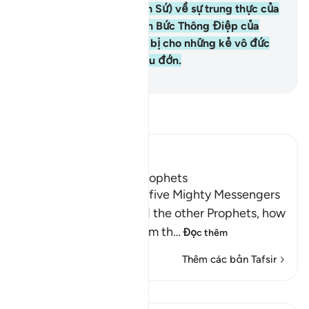
(các vị Nabi, các vị Thiên Sứ) về sự trung thực của
họ (trong việc rao truyền Bức Thông Điệp của
Allah) và Ngài đã chuẩn bị cho những kẻ vô đức
tin một sự trừng phạt đau đớn.
-
Ruwwad Center
Đọc Tafsir
Ibn Kathir (Abridged)
The Covenant of the Prophets
Allah tells us about the five Mighty Messengers
with strong resolve and the other Prophets, how
He took a covenant from th
…
Đọc thêm
Thêm các bản Tafsir
Bài học