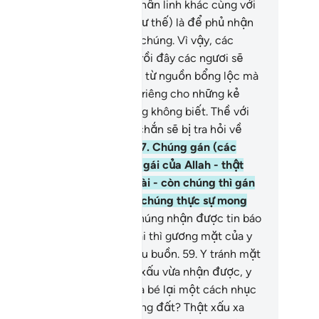
c ngươi lại dựng lên những thần linh khác cùng với
ượng Đế.
55
.
(Chúng làm như thế) là để phủ nhận
i ân huệ mà TA đã ban cho chúng. Vì vậy, các
ươi hãy tận hưởng một lúc, rồi đây các ngươi sẽ
t.
56
.
Chúng trích một phần từ nguồn bổng lộc mà
 đã ban cho chúng để dành riêng cho những kẻ
hần linh bục tượng) mà chúng không biết. Thề với
lah, rồi đây các ngươi chắc chắn sẽ bị tra hỏi về
ững gì các ngươi đã bịa ra.
57
.
Chúng gán (các
iên Thần) là những đứa con gái của Allah - thật
ong sạch và tối cao thay Ngài - còn chúng thì gán
o bản thân chúng những gì chúng thực sự mong
ốn.
58
.
Khi ai đó trong số chúng nhận được tin báo
ự ra đời của) một đứa con gái thì gương mặt của y
ở nên tối sầm và y cố nén đau buồn.
59
.
Y tránh mặt
ấu mình với mọi người vì tin xấu vừa nhận được, y
n đo không biết nên giữ đứa bé lại một cách nhục
ã hay nên chôn sống nó xuống đất? Thật xấu xa