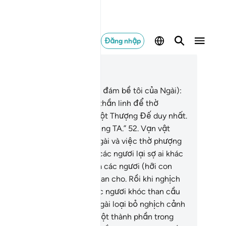
Đăng nhập
c trong ngữ cảnh
ơng 16, Trang 273, Juz 14
.
Allah phán bảo (với toàn bộ đám bề tôi của Ngài):
ác ngươi đừng nhận lấy hai thần linh để thờ
ượng, bởi quả thật chỉ có một Thượng Đế duy nhất.
vậy, các ngươi hãy chỉ sợ riêng TA.”
52
.
Vạn vật
ong trời đất đều thuộc về Ngài và việc thờ phượng
ài là điều bắt buộc. Lẽ nào các ngươi lại sợ ai khác
oài Allah?
53
.
Mọi ân huệ mà các ngươi (hỡi con
ười) có được đều do Allah ban cho. Rồi khi nghịch
nh chạm đến các ngươi, các ngươi khóc than cầu
u với Ngài.
54
.
Sau đó, khi Ngài loại bỏ nghịch cảnh
ỏi các ngươi, ngay lập tức một thành phần trong