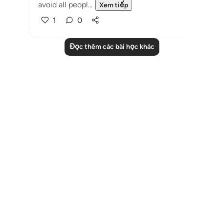
avoid all peopl...
Xem tiếp
1
0
Đọc thêm các bài học khác