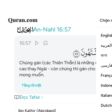
Chọn 
016
ويجعلون لله البنات سبحانه ولهم ما
An-Nahl
16:57
Englis
16:57
العربية
ﱜ
ﱝ
ﱞ
বাংলা
Chúng gán (các Thiên Thần) là những đứa con g
ارسی
cao thay Ngài - còn chúng thì gán cho bản th
mong muốn.
França
Indon
Từng từ một
Italia
Đọc Tafsir
Dutch
Ibn Kathir (Abridged)