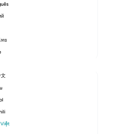
cá
guês
 to Things that Allah had provided for
Th
ий
mọ
 of those who used to perform baseless
ng
ls and statues, with no grounds for
biế
TA
ไทย
(t
Thêm các bản Tafsir
e
Al
nh
Suy ngẫm
Th
中文
tr
Yazin
ch
5 năm trước
·
Tham chiếu
ayah 16:50-59
u
mu
I’m often quick to identify negative traits
(s
in others — this effort, if improvement
ol
tr
truly is the desired end result — would be
ili
gi
best directed inwards.
đắ
 Việt
nh
This is true for two reasons: