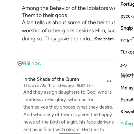
Portu
Among the Behavior of the Idolators was vowing
Them to their gods
русск
Allah tells us about some of the heinous deeds
Shqip
worship of other gods besides Him, such as ido
doing so. They gave their ido
…
Đọc thêm
ภาษา
Türkç
Bài học
اردو
简体
In the Shade of the Quran
31 tuần trước
·
Tham chiếu
ayah 16:57-59
Melay
And they assign daughters to God, who is
limitless in His glory, whereas for
Españ
themselves they choose what they desire.
Kiswah
And when any of them is given the happy
news of the birth of a girl, his face darkens
Tiếng
and he is filled with gloom. He tries to