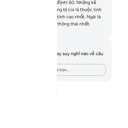
o những điều mà chúng qui định!
60
.
Những kẻ
ông tin vào Đời Sau xứng đáng bị coi là thuộc tính
 xa trong khi Allah là thuộc tính cao nhất. Ngài là
ng quyền năng nhất, Đấng thông thái nhất.
uwwad Center
i chú và suy ngẫm
n không có bất kỳ ghi chú hay suy nghĩ nào về câu
ơ này.
Hãy ghi lại những suy nghĩ của bạn…