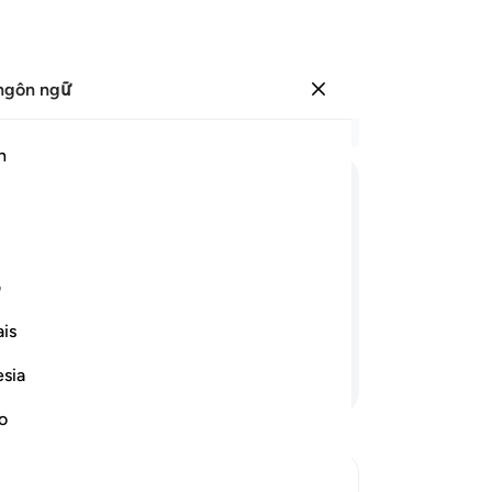
ngôn ngữ
Đăng nhập
Đọ
h
Chư
51
ﱗ
ﱘ
ﱙ
ﱚ
ﱛ
“C
ph
ái của Allah - thật trong sạch và tối
Vì 
ف
ân chúng những gì chúng thực sự
tr
is
Ng
ng
esia
Tiếp tục đọc
ng
cả
no
cứ
kh