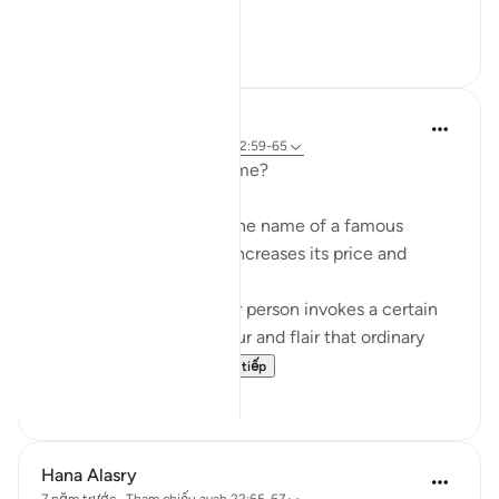
that is in...
Xem tiếp
14
5
Sherene Mansor
5 năm trước
·
Tham chiếu
ayah 22:59-65
Branding. What is in a name?
When a product carries the name of a famous
person, it exponentially increases its price and
perceived value.
The name of that popular person invokes a certain
lifestyle; a certain glamour and flair that ordinary
people want to ha...
Xem tiếp
9
4
Hana Alasry