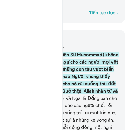
loài người.
Từng từ một
Tiếp tục đọc
Đọc trong ngữ cảnh
Chương 22, Trang 340, Juz 17
65
.
Lẽ nào Ngươi (hỡi Thiên Sứ Muhammad) không
thấy rằng Allah đã chế ngự cho các ngươi mọi vật
trong trái đất cũng như những con tàu vượt biển
theo lệnh của Ngài?! Lẽ nào Ngươi không thấy
Ngài giữ bầu trời không cho nó rơi xuống trái đất
trừ phi Ngài cho phép?! Quả thật, Allah nhân từ và
thương xót loài người.
66
.
Và Ngài là Đấng ban cho
các ngươi sự sống rồi làm cho các ngươi chết rồi
sau đó làm cho các ngươi sống trở lại một lần nữa.
Tuy nhiên, con người thực sự là những kẻ vong ân.
67
.
TA đã quy định cho mỗi cộng đồng một nghi