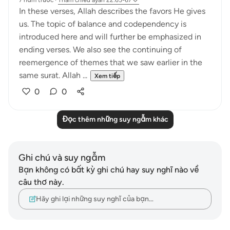
7 năm trước
·
Tham chiếu
ayah 22:65-67
In these verses, Allah describes the favors He gives
us. The topic of balance and codependency is
introduced here and will further be emphasized in
ending verses. We also see the continuing of
reemergence of themes that we saw earlier in the
same surat. Allah ...
Xem tiếp
0
0
Đọc thêm những suy ngẫm khác
Ghi chú và suy ngẫm
Bạn không có bất kỳ ghi chú hay suy nghĩ nào về
câu thơ này.
Hãy ghi lại những suy nghĩ của bạn…