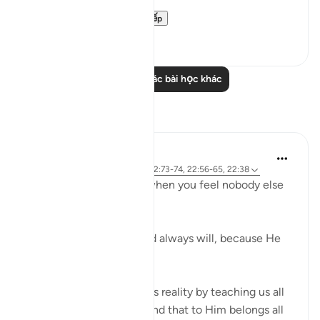
Removes afflicti...
Xem tiếp
29
1
Đọc thêm các bài học khác
Suy ngẫm
R. Ebied
4 năm trước
·
Tham chiếu
ayah 22:73-74, 22:56-65, 22:38
Who defends you even when you feel nobody else
in 'power' can or will?
God does, always has and always will, because He
has all the power.
Verses 56-65 reaffirm this reality by teaching us all
about Allah's attributes and that to Him belongs all