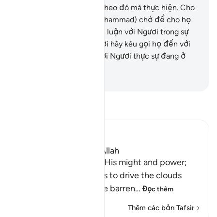
thức thờ phượng để họ theo đó mà thực hiện. Cho
nên, Ngươi (Thiên Sứ Muhammad) chớ để cho họ
(những kẻ đa thần) tranh luận với Ngươi trong sự
việc này. Tuy nhiên, Ngươi hãy kêu gọi họ đến với
Thượng Đế của Ngươi bởi Ngươi thực sự đang ở
trên Chính Đạo.
-
Ruwwad Center
Đọc Tafsir
Ibn Kathir (Abridged)
Signs of the Power of Allah
This is a further sign of His might and power;
that he sends the winds to drive the clouds
which deliver rain to the barren
…
Đọc thêm
Thêm các bản Tafsir