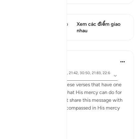
Xem Qiraat
Câu thơ này có 1 Các giao
Xem các điểm giao
điểm
nhau
Bài học
Samia Mubarak
6 năm trước
·
Tham
ayah 17:66, 67:19, 67:29, 21:42, 30:50, 21:83, 22:6
chiếu
5, 42:28, 19:87
I recently came across these verses that have one
common denominator: what His mercy can do for
us, and I couldn’t help but share this message with
the world. May we be encompassed in His mercy
wherever we go. Ameen.
Allah's Mercy رحمة الله