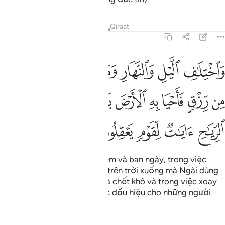
Tafsirs
Bài học
Suy ngẫm
Qiraat
45:5
ﱛ
ﱜ
ﱝ
ﱞ
ﱟ
ﱠ
ﱡ
ﱢ
اختلاف الليل والنهار وما انزل الله من السماء من رزق فاحيا به الارض 
َٱخْتِلَـٰفِ ٱلَّيْلِ وَٱلنَّهَارِ وَمَآ أَنزَلَ ٱللَّهُ مِنَ ٱلسَّمَآءِ مِن رِّزْقٍۢ فَأَحْيَا بِهِ
ﱣ
ﱤ
ﱥ
ﱦ
ﱧ
ﱨ
ﱩ
ﱪ
ﱫ
ﱬ
ﱭ
ﱮ
ﱯ
(Trong) sự xen kẽ của ban đêm và ban ngày, trong việc
Allah ban bổng lộc (mưa) từ trên trời xuống mà Ngài dùng
để làm sống lại mảnh đất đã chết khô và trong việc xoay
chuyển những cơn gió, là các dấu hiệu cho những người
thông hiểu.