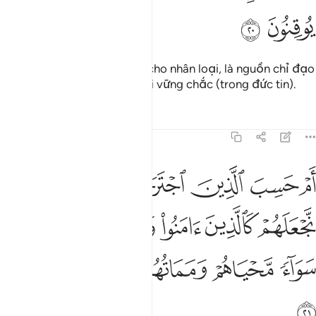
ﲭ
ﲮ
(Qur’an) này là sự khai sáng cho nhân loại, là nguồn chỉ đạo
và là hồng ân cho đám người vững chắc (trong đức tin).
Tafsirs
Bài học
Suy ngẫm
45:21
ﲯ
ﲰ
ﲱ
ﲲ
ﲳ
ﲴ
م حسب الذين اجترحوا السييات ان نجعلهم كالذين امنوا وعملوا الصالح
َمْ حَسِبَ ٱلَّذِينَ ٱجْتَرَحُوا۟ ٱلسَّيِّـَٔاتِ أَن نَّجْعَلَهُمْ كَٱلَّذِينَ ءَامَنُوا۟ وَعَمِلُوا۟ ٱلصَّـٰلِ
ﲵ
ﲶ
ﲷ
ﲸ
ﲹ
ﲺ
ﲻ
ﲼﲽ
ﲾ
ﲿ
ﳀ
ﳁ