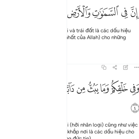
ﱊ
ﱋ
ﱌ
ﱍ
ن في السماوات والارض لايات للمومنين ٣
ﱎ
ﱏ
ﱐ
ِنَّ فِى ٱلسَّمَـٰوَٰتِ وَٱلْأَرْضِ لَـَٔايَـٰتٍۢ لِّلْمُؤْمِنِينَ ٣
Quả thật, trong các tầng trời và trái đất là các dấu hiệu
(về quyền năng và tính duy nhất của Allah) cho những
người có đức tin.
Tafsirs
Bài học
Suy ngẫm
45:4
ﱑ
ﱒ
ﱓ
ﱔ
ﱕ
ﱖ
في خلقكم وما يبث من دابة ايات لقوم يوقنون ٤
ﱗ
ﱘ
ﱙ
َفِى خَلْقِكُمْ وَمَا يَبُثُّ مِن دَآبَّةٍ ءَايَـٰتٌۭ لِّقَوْمٍۢ يُوقِنُونَ ٤
ﱚ
Trong việc tạo hóa các ngươi (hỡi nhân loại) cũng như việc
(Allah) phân tán các sinh vật khắp nơi là các dấu hiệu cho
những người vững chắc (trong đức tin).