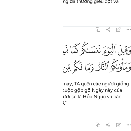
chúng và những điều mà chúng đã thường giễu cợt và
nhạo báng sẽ bao vây chúng.
Tafsirs
Bài học
Suy ngẫm
45:34
ﱍ
ﱎ
ﱏ
ﱐ
ﱑ
ﱒ
ﱓ
ﱔ
قيل اليوم ننساكم كما نسيتم لقاء يومكم هاذا وماواكم النار وما لكم من
َقِيلَ ٱلْيَوْمَ نَنسَىٰكُمْ كَمَا نَسِيتُمْ لِقَآءَ يَوْمِكُمْ هَـٰذَا وَمَأْوَىٰكُمُ ٱلنَّارُ وَمَا لَكُم 
ﱕ
ﱖ
ﱗ
ﱘ
ﱙ
ﱚ
ﱛ
Và sẽ có lời bảo: “Ngày hôm nay, TA quên các ngươi giống
như việc các ngươi đã quên cuộc gặp gỡ Ngày này của
các ngươi. Chỗ ở của các ngươi sẽ là Hỏa Ngục và các
ngươi sẽ không có ai giúp đỡ.”
Tafsirs
Bài học
Suy ngẫm
45:35