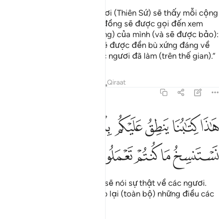
(Rồi đây, vào Ngày đó) Ngươi (Thiên Sứ) sẽ thấy mỗi cộng
đồng sẽ quỳ gối; mỗi cộng đồng sẽ được gọi đến xem
quyển sổ (ghi chép hành động) của mình (và sẽ được bảo):
“Ngày hôm nay, các ngươi sẽ được đền bù xứng đáng về
những điều (tốt, xấu) mà các ngươi đã làm (trên thế gian).”
Tafsirs
Bài học
Suy ngẫm
Qiraat
45:29
ﲳ
ﲴ
ﲵ
ﲶ
ﲷﲸ
ﲹ
ﲺ
اذا كتابنا ينطق عليكم بالحق انا كنا نستنسخ ما كنتم تعملون ٢٩
َـٰذَا كِتَـٰبُنَا يَنطِقُ عَلَيْكُم بِٱلْحَقِّ ۚ إِنَّا كُنَّا نَسْتَنسِخُ مَا كُنتُمْ تَعْمَلُونَ ٢٩
ﲻ
ﲼ
ﲽ
ﲾ
ﲿ
“Đây là quyển sổ của TA, nó sẽ nói sự thật về các ngươi.
Quả thật, TA đã cho ghi chép lại (toàn bộ) những điều các
ngươi đã từng làm.”