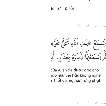
Thật khốn thay cho từng kẻ dối trá, tội lỗi.
Tafsirs
Bài học
Suy ngẫm
45:8
ﲃ
ﲄ
ﲅ
ﲆ
ﲇ
ﲈ
ﲉ
ﲊ
ﲋ
سمع ايات الله تتلى عليه ثم يصر مستكبرا كان لم يسمعها فبشره بعذاب 
َسْمَعُ ءَايَـٰتِ ٱللَّهِ تُتْلَىٰ عَلَيْهِ ثُمَّ يُصِرُّ مُسْتَكْبِرًۭا كَأَن لَّمْ يَسْمَعْهَا ۖ فَبَشّ
ﲌ
ﲍﲎ
ﲏ
ﲐ
ﲑ
ﲒ
Hắn nghe các Lời Mặc Khải của Allah đã được đọc cho
hắn rồi vẫn ngoan cố kiêu ngạo như thể hắn không nghe
thấy gì. Vậy, hãy báo cho hắn biết về một sự trừng phạt
đau đớn (ở Đời Sau).
Tafsirs
Bài học
Suy ngẫm
45:9