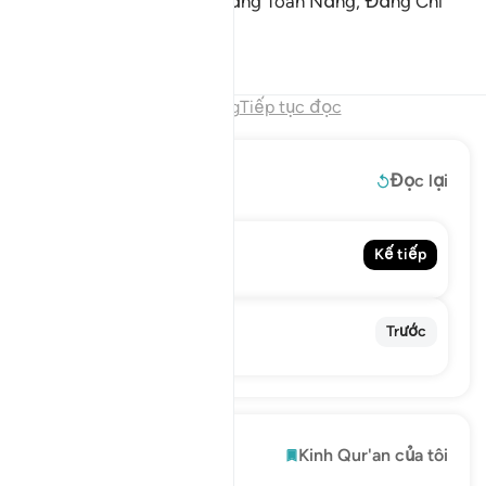
một mình Ngài; và Ngài là Đấng Toàn Năng, Đấng Chí
Minh.
Tafsirs
Bài học
Suy ngẫm
Hết chương
Tiếp tục đọc
Đọc thêm
Đọc lại
46. Al-Ahqaf
Kế tiếp
The Wind-Curved Sandhills
44. Ad-Dukhan
Trước
The Smoke
Khám phá
Kinh Qur'an của tôi