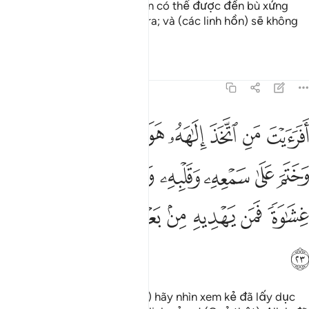
tạo ra chúng) để mỗi linh hồn có thể được đền bù xứng
đáng về những gì nó đã làm ra; và (các linh hồn) sẽ không
bị đối xử bất công.
Tafsirs
Bài học
Suy ngẫm
45:23
ﱁ
ﱂ
ﱃ
ﱄ
ﱅ
ﱆ
ﱇ
ﱈ
ﱉ
فرايت من اتخذ الاهه هواه واضله الله على علم وختم على سمعه وقلبه 
َفَرَءَيْتَ مَنِ ٱتَّخَذَ إِلَـٰهَهُۥ هَوَىٰهُ وَأَضَلَّهُ ٱللَّهُ عَلَىٰ عِلْمٍۢ وَخَتَمَ عَلَىٰ سَمْعِهِۦ وَقَلْ
ﱊ
ﱋ
ﱌ
ﱍ
ﱎ
ﱏ
ﱐ
ﱑ
ﱒ
ﱓ
ﱔ
ﱕ
ﱖﱗ
ﱘ
ﱙ
ﱚ
Ngươi (Thiên Sứ Muhammad) hãy nhìn xem kẻ đã lấy dục