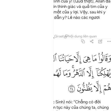
vọng của bản thân làm thần linh của y! (Quả thật), Allah đã
để y lầm lạc, Ngài đã niêm kín thính giác và quả tim của y
và Ngài đã lấy tấm màn che mắt của y lại. Vậy, sau khi y
chối bỏ Allah thì ai sẽ hướng dẫn y? Lẽ nào các ngươi
không lưu tâm?
Tafsirs
Bài học
Suy ngẫm
Qiraat
Nội dung liên quan
45:24
ﱛ
ﱜ
ﱝ
ﱞ
ﱟ
ﱠ
ﱡ
ﱢ
ﱣ
قالوا ما هي الا حياتنا الدنيا نموت ونحيا وما يهلكنا الا الدهر وما لهم بذا
َقَالُوا۟ مَا هِىَ إِلَّا حَيَاتُنَا ٱلدُّنْيَا نَمُوتُ وَنَحْيَا وَمَا يُهْلِكُنَآ إِلَّا ٱلدَّهْرُ ۚ وَمَا لَهُم بِذَٰل
ﱤ
ﱥ
ﱦﱧ
ﱨ
ﱩ
ﱪ
ﱫ
ﱬﱭ
ﱮ
ﱯ
ﱰ
ﱱ
ﱲ
(Những kẻ phủ nhận Sự Phục Sinh) nói: “Chẳng có đời
sống nào ngoài đời sống trần tục này của chúng ta, chúng