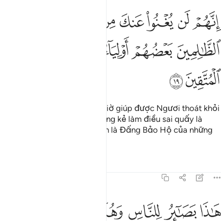
ﲕ
ﲖ
ﲗ
ﲘ
ﲙ
ﲚ
ﲛﲜ
ﲝ
نهم لن يغنوا عنك من الله شييا وان الظالمين بعضهم اولياء بعض والله ول
ِنَّهُمْ لَن يُغْنُوا۟ عَنكَ مِنَ ٱللَّهِ شَيْـًۭٔا ۚ وَإِنَّ ٱلظَّـٰلِمِينَ بَعْضُ
ﲞ
ﲟ
ﲠ
ﲡﲢ
ﲣ
ﲤ
ﲥ
ﲦ
Quả thật, họ sẽ không bao giờ giúp được Ngươi thoát khỏi
sự trừng phạt của Allah. Những kẻ làm điều sai quấy là
đồng minh của nhau. Và Allah là Đấng Bảo Hộ của những
người ngoan đạo.
Tafsirs
Bài học
Suy ngẫm
45:20
ﲧ
ﲨ
ﲩ
ﲪ
اذا بصاير للناس وهدى ورحمة لقوم يوقنون ٢٠
ﲫ
ﲬ
َـٰذَا بَصَـٰٓئِرُ لِلنَّاسِ وَهُدًۭى وَرَحْمَةٌۭ لِّقَوْمٍۢ يُوقِنُونَ ٢٠