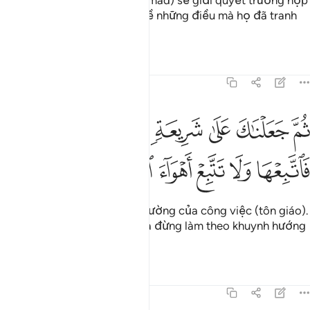
của Ngươi (Thiên Sứ Muhammad) sẽ giải quyết trường hợp
của họ vào Ngày Phán Xét về những điều mà họ đã tranh
chấp.
Tafsirs
Bài học
Suy ngẫm
45:18
ﲇ
ﲈ
ﲉ
ﲊ
ﲋ
ﲌ
م جعلناك على شريعة من الامر فاتبعها ولا تتبع اهواء الذين لا يعلمون ١٨
ُمَّ جَعَلْنَـٰكَ عَلَىٰ شَرِيعَةٍۢ مِّنَ ٱلْأَمْرِ فَٱتَّبِعْهَا وَلَا تَتَّبِعْ أَهْوَآءَ ٱلَّذِينَ لَا يَعْلَمُ
ﲍ
ﲎ
ﲏ
ﲐ
ﲑ
ﲒ
ﲓ
ﲔ
Rồi TA đặt Ngươi trên con đường của công việc (tôn giáo).
Vì vậy, Ngươi hãy theo nó và đừng làm theo khuynh hướng
của những kẻ không biết.
Tafsirs
Bài học
Suy ngẫm
45:19