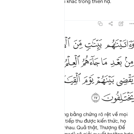
TA đã ưu đãi họ hơn những ai khác trong thiên hạ.
Tafsirs
Bài học
Suy ngẫm
45:17
ﱬ
ﱭ
ﱮ
ﱯﱰ
ﱱ
ﱲ
ﱳ
اتيناهم بينات من الامر فما اختلفوا الا من بعد ما جاءهم العلم بغيا بينهم
َءَاتَيْنَـٰهُم بَيِّنَـٰتٍۢ مِّنَ ٱلْأَمْرِ ۖ فَمَا ٱخْتَلَفُوٓا۟ إِلَّا مِنۢ بَعْدِ مَا جَآءَهُمُ ٱلْعِل
ﱴ
ﱵ
ﱶ
ﱷ
ﱸ
ﱹ
ﱺﱻ
ﱼ
ﱽ
ﱾ
ﱿ
ﲀ
ﲁ
ﲂ
ﲃ
ﲄ
ﲅ
ﲆ
TA đã mang đến cho họ những bằng chứng rõ rệt về mọi
vấn đề. Nhưng chỉ từ sau khi tiếp thu được kiến thức, họ
đâm ra ganh ghét và chia rẽ nhau. Quả thật, Thượng Đế