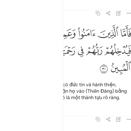
Tafsirs
Bài học
Suy ngẫm
45:30
ﳀ
ﳁ
ﳂ
ﳃ
ﳄ
اما الذين امنوا وعملوا الصالحات فيدخلهم ربهم في رحمته ذالك هو الفوز 
َأَمَّا ٱلَّذِينَ ءَامَنُوا۟ وَعَمِلُوا۟ ٱلصَّـٰلِحَـٰتِ فَيُدْخِلُهُمْ رَبُّهُمْ فِى رَحْ
ﳅ
ﳆ
ﳇ
ﳈﳉ
ﳊ
ﳋ
ﳌ
ﳍ
ﳎ
Vì vậy, đối với những người có đức tin và hành thiện,
Thượng Đế của họ sẽ thu nhận họ vào (Thiên Đàng) bằng
lòng thương xót của Ngài. Đó là một thành tựu rõ ràng.
Tafsirs
Bài học
Suy ngẫm
45:31