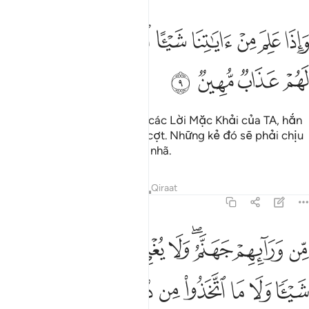
ﲓ
ﲔ
ﲕ
ﲖ
ﲗ
ﲘ
ﲙﲚ
اذا علم من اياتنا شييا اتخذها هزوا اولايك لهم عذاب مهين ٩
ﲛ
َإِذَا عَلِمَ مِنْ ءَايَـٰتِنَا شَيْـًٔا ٱتَّخَذَهَا هُزُوًا ۚ أُو۟لَـٰٓئِكَ لَهُمْ عَذَابٌۭ مُّهِينٌۭ ٩
ﲜ
ﲝ
ﲞ
ﲟ
Khi hắn biết được điều gì từ các Lời Mặc Khải của TA, hắn
lại mang nó ra chế giễu đùa cợt. Những kẻ đó sẽ phải chịu
một sự trừng phạt đầy nhục nhã.
Tafsirs
Bài học
Suy ngẫm
Qiraat
45:10
ﲠ
ﲡ
ﲢﲣ
ﲤ
ﲥ
ﲦ
ﲧ
ﲨ
ن ورايهم جهنم ولا يغني عنهم ما كسبوا شييا ولا ما اتخذوا من دون الله
ِّن وَرَآئِهِمْ جَهَنَّمُ ۖ وَلَا يُغْنِى عَنْهُم مَّا كَسَبُوا۟ شَيْـًۭٔا وَلَا مَا ٱتَّخَذُوا۟ مِن دُونِ ٱللَّه
ﲩ
ﲪ
ﲫ
ﲬ
ﲭ
ﲮ
ﲯ
ﲰﲱ
ﲲ