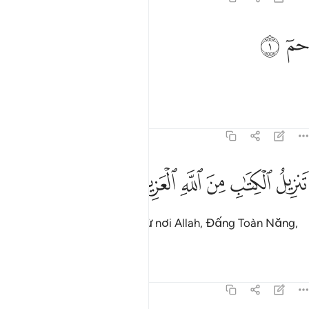
م ١
ﱁ
ﱂ
مٓ ١
Ha. Mim.[1]
1
Tafsirs
Bài học
Suy ngẫm
45:2
ﱃ
ﱄ
ﱅ
ﱆ
نزيل الكتاب من الله العزيز الحكيم ٢
ﱇ
ﱈ
ﱉ
َنزِيلُ ٱلْكِتَـٰبِ مِنَ ٱللَّهِ ٱلْعَزِيزِ ٱلْحَكِيمِ ٢
Kinh Sách được ban xuống từ nơi Allah, Đấng Toàn Năng,
Đấng Toàn Tri.
Tafsirs
Bài học
Suy ngẫm
45:3