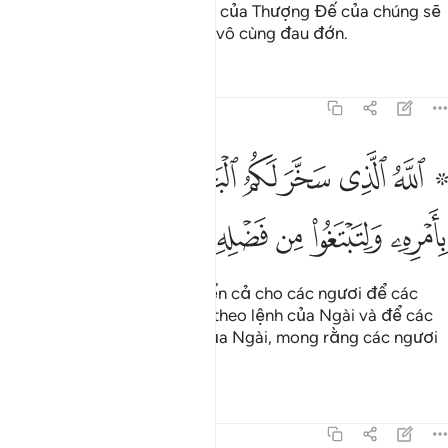
đức tin nơi các Lời Mặc Khải của Thượng Đế của chúng sẽ
phải chịu một sự trừng phạt vô cùng đau đớn.
Tafsirs
Bài học
Suy ngẫm
45:12
ﳃ ﳄ
ﳅ
ﳆ
ﳇ
ﳈ
ﳉ
ﳊ
ﳋ
لله الذي سخر لكم البحر لتجري الفلك فيه بامره ولتبتغوا من فضله ول
للَّهُ ٱلَّذِى سَخَّرَ لَكُمُ ٱلْبَحْرَ لِتَجْرِىَ ٱلْفُلْكُ فِيهِ بِأَمْرِهِۦ وَلِتَبْتَغُوا۟ مِن فَضْلِهِۦ 
ﳌ
ﳍ
ﳎ
ﳏ
ﳐ
ﳑ
ﳒ
Allah là Đấng đã chế ngự biển cả cho các ngươi để các
con tàu có thể chạy trên đó theo lệnh của Ngài và để các
ngươi tìm kiếm hồng phúc của Ngài, mong rằng các ngươi
biết tri ân (Ngài).
Tafsirs
Bài học
Suy ngẫm
45:13