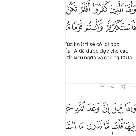
ﳏ
ﳐ
ﳑ
ﳒ
ﳓ
ﳔ
ﳕ
ﳖ
اما الذين كفروا افلم تكن اياتي تتلى عليكم فاستكبرتم وكنتم قوما مجرم
َأَمَّا ٱلَّذِينَ كَفَرُوٓا۟ أَفَلَمْ تَكُنْ ءَايَـٰتِى تُتْلَىٰ عَلَيْكُمْ فَٱسْتَكْبَرْتُمْ وَكُنتُمْ قَو
ﳗ
ﳘ
ﳙ
ﳚ
ﳛ
Nhưng đối với những kẻ vô đức tin (thì sẽ có lời bảo
chúng): “Các Lời Mặc Khải của TA đã được đọc cho các
ngươi nghe nhưng các ngươi đã kiêu ngạo và các ngươi là
một đám người tội lỗi.”
Tafsirs
Bài học
Suy ngẫm
45:32
ﳜ
ﳝ
ﳞ
ﳟ
ﳠ
ﳡ
ﳢ
ﳣ
ﳤ
اذا قيل ان وعد الله حق والساعة لا ريب فيها قلتم ما ندري ما الساعة ا
َإِذَا قِيلَ إِنَّ وَعْدَ ٱللَّهِ حَقٌّۭ وَٱلسَّاعَةُ لَا رَيْبَ فِيهَا قُلْتُم مَّا نَدْرِى مَا ٱلسّ
ﳥ
ﳦ
ﳧ
ﳨ
ﳩ
ﳪ
ﳫ
ﳬ
ﳭ
ﳮ