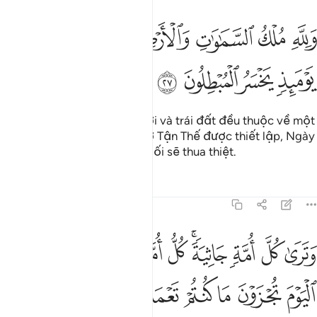
ﲗ
ﲘ
ﲙ
ﲚﲛ
ﲜ
ﲝ
ﲞ
لله ملك السماوات والارض ويوم تقوم الساعة يوميذ يخسر المبطلون ٢٧
َلِلَّهِ مُلْكُ ٱلسَّمَـٰوَٰتِ وَٱلْأَرْضِ ۚ وَيَوْمَ تَقُومُ ٱلسَّاعَةُ يَوْمَئِذٍۢ ي
ﲟ
ﲠ
ﲡ
ﲢ
Quyền thống trị các tầng trời và trái đất đều thuộc về một
mình Allah. Vào Ngày mà Giờ Tận Thế được thiết lập, Ngày
đó, những kẻ làm điều gian dối sẽ thua thiệt.
Tafsirs
Bài học
Suy ngẫm
45:28
ﲣ
ﲤ
ﲥ
ﲦﲧ
ﲨ
ﲩ
ﲪ
ﲫ
ﲬ
ترى كل امة جاثية كل امة تدعى الى كتابها اليوم تجزون ما كنتم تعملون ٨
َتَرَىٰ كُلَّ أُمَّةٍۢ جَاثِيَةًۭ ۚ كُلُّ أُمَّةٍۢ تُدْعَىٰٓ إِلَىٰ كِتَـٰبِهَا ٱلْيَوْمَ تُجْزَوْنَ مَا 
ﲭ
ﲮ
ﲯ
ﲰ
ﲱ
ﲲ