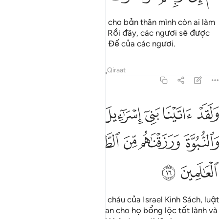
Ai làm điều thiện thì được lợi cho bản thân mình còn ai làm
điều xấu thì sẽ gặp quả báo. Rồi đây, các ngươi sẽ được
đưa trở về trình diện Thượng Đế của các ngươi.
Tafsirs
Bài học
Suy ngẫm
Qiraat
45:16
ﱞ
ﱟ
ﱠ
ﱡ
ﱢ
ﱣ
لقد اتينا بني اسراييل الكتاب والحكم والنبوة ورزقناهم من الطيبات وفض
َلَقَدْ ءَاتَيْنَا بَنِىٓ إِسْرَٰٓءِيلَ ٱلْكِتَـٰبَ وَٱلْحُكْمَ وَٱلنُّبُوَّةَ وَرَزَقْنَ
ﱤ
ﱥ
ﱦ
ﱧ
ﱨ
ﱩ
ﱪ
ﱫ
Quả thật, TA đã ban cho con cháu của Israel Kinh Sách, luật
lệ, và sứ mạng Nabi; TA đã ban cho họ bổng lộc tốt lành và