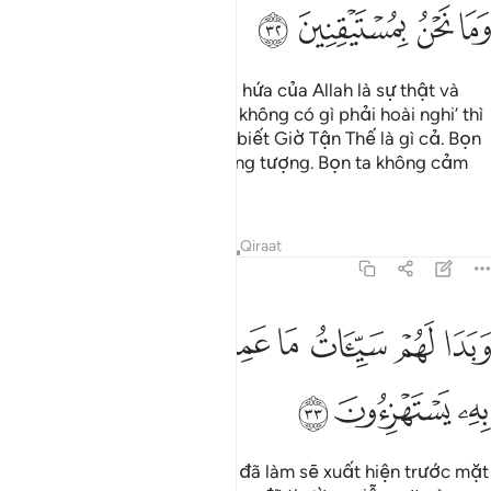
ﳯ
ﳰ
ﳱ
ﳲ
“Khi có lời bảo: ‘Quả thật, lời hứa của Allah là sự thật và
Giờ Tận Thế cũng là sự thật, không có gì phải hoài nghi’ thì
các ngươi nói: ‘Bọn ta không biết Giờ Tận Thế là gì cả. Bọn
ta nghĩ rằng đó chỉ là sự tưởng tượng. Bọn ta không cảm
thấy thuyết phục.’”
Tafsirs
Bài học
Suy ngẫm
Qiraat
45:33
ﱁ
ﱂ
ﱃ
ﱄ
ﱅ
ﱆ
ﱇ
بدا لهم سييات ما عملوا وحاق بهم ما كانوا به يستهزيون ٣٣
ﱈ
ﱉ
َبَدَا لَهُمْ سَيِّـَٔاتُ مَا عَمِلُوا۟ وَحَاقَ بِهِم مَّا كَانُوا۟ بِهِۦ يَسْتَهْزِءُونَ ٣٣
ﱊ
ﱋ
ﱌ
(Rồi) những tội lỗi mà chúng đã làm sẽ xuất hiện trước mặt