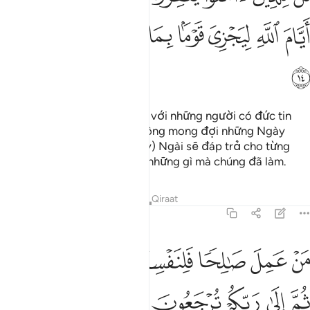
ﱈ
ﱉ
ﱊ
ﱋ
ﱌ
ﱍ
ﱎ
ﱏ
Ngươi (hỡi Thiên Sứ) hãy nói với những người có đức tin
nên tha thứ cho những kẻ không mong đợi những Ngày
(Phán Xét) của Allah, (rồi đây) Ngài sẽ đáp trả cho từng
nhóm người tương thích với những gì mà chúng đã làm.
Tafsirs
Bài học
Suy ngẫm
Qiraat
45:15
ﱐ
ﱑ
ﱒ
ﱓﱔ
ﱕ
ﱖ
ن عمل صالحا فلنفسه ومن اساء فعليها ثم الى ربكم ترجعون ١٥
ﱗﱘ
َنْ عَمِلَ صَـٰلِحًۭا فَلِنَفْسِهِۦ ۖ وَمَنْ أَسَآءَ فَعَلَيْهَا ۖ ثُمَّ إِلَىٰ رَبِّكُمْ تُرْجَعُونَ ١٥
ﱙ
ﱚ
ﱛ
ﱜ
ﱝ