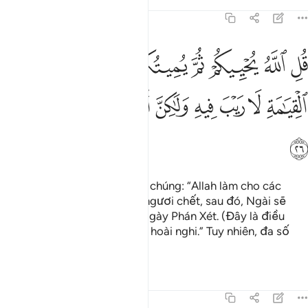
Tafsirs
Bài học
Suy ngẫm
45:26
ﲄ
ﲅ
ﲆ
ﲇ
ﲈ
ﲉ
ﲊ
ﲋ
ﲌ
ل الله يحييكم ثم يميتكم ثم يجمعكم الى يوم القيامة لا ريب فيه ولاكن اك
ُلِ ٱللَّهُ يُحْيِيكُمْ ثُمَّ يُمِيتُكُمْ ثُمَّ يَجْمَعُكُمْ إِلَىٰ يَوْمِ ٱلْقِيَـٰمَةِ لَا رَيْبَ فِيهِ وَلَـٰكِ
ﲍ
ﲎ
ﲏ
ﲐ
ﲑ
ﲒ
ﲓ
ﲔ
ﲕ
ﲖ
Ngươi (Thiên Sứ) hãy nói với chúng: “Allah làm cho các
ngươi sống rồi làm cho các ngươi chết, sau đó, Ngài sẽ
triệu tập các ngươi lại vào Ngày Phán Xét. (Đây là điều
chắc chắn) không có gì phải hoài nghi.” Tuy nhiên, đa số
nhân loại không biết.
Tafsirs
Bài học
Suy ngẫm
45:27