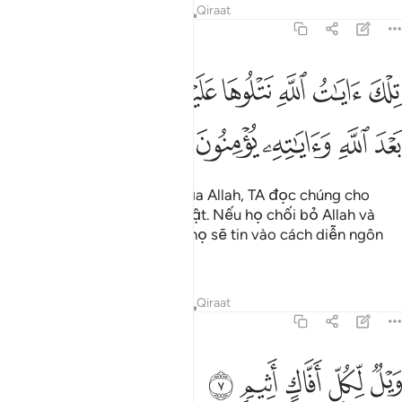
Tafsirs
Bài học
Suy ngẫm
Qiraat
45:6
ﱰ
ﱱ
ﱲ
ﱳ
ﱴ
ﱵﱶ
ﱷ
لك ايات الله نتلوها عليك بالحق فباي حديث بعد الله واياته يومنون ٦
ﱸ
ِلْكَ ءَايَـٰتُ ٱللَّهِ نَتْلُوهَا عَلَيْكَ بِٱلْحَقِّ ۖ فَبِأَىِّ حَدِيثٍۭ بَعْدَ ٱللَّهِ وَءَايَـٰتِهِۦ يُؤْمِنُونَ ٦
ﱹ
ﱺ
ﱻ
ﱼ
ﱽ
Đó là những Lời Mặc Khải của Allah, TA đọc chúng cho
Ngươi (Thiên Sứ) bằng sự thật. Nếu họ chối bỏ Allah và
các Lời Mặc Khải của Ngài, họ sẽ tin vào cách diễn ngôn
(thông điệp) nào?
Tafsirs
Bài học
Suy ngẫm
Qiraat
45:7
ﱾ
ﱿ
يل لكل افاك اثيم ٧
ﲀ
ﲁ
ﲂ
َيْلٌۭ لِّكُلِّ أَفَّاكٍ أَثِيمٍۢ ٧