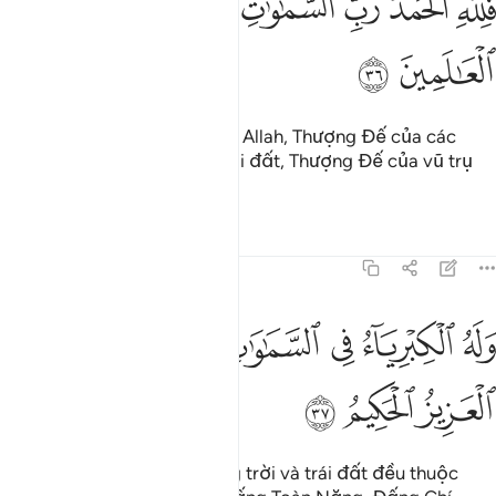
ﱮ
ﱯ
ﱰ
ﱱ
ﱲ
ﱳ
ﱴ
َلِلَّهِ ٱلْحَمْدُ رَبِّ ٱلسَّمَـٰوَٰتِ وَرَبِّ ٱلْأَرْضِ رَبِّ ٱلْعَـٰلَمِينَ ٣٦
ﱵ
ﱶ
Mọi lời ca tụng đều dâng lên Allah, Thượng Đế của các
tầng trời, Thượng Đế của trái đất, Thượng Đế của vũ trụ
và vạn vật.
Tafsirs
Bài học
Suy ngẫm
45:37
ﱷ
ﱸ
ﱹ
ﱺ
له الكبرياء في السماوات والارض وهو العزيز الحكيم ٣٧
ﱻﱼ
ﱽ
َلَهُ ٱلْكِبْرِيَآءُ فِى ٱلسَّمَـٰوَٰتِ وَٱلْأَرْضِ ۖ وَهُوَ ٱلْعَزِيزُ ٱلْحَكِيمُ ٣٧
ﱾ
ﱿ
ﲀ
Mọi quyền uy trong các tầng trời và trái đất đều thuộc