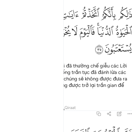
ﱜ
ﱝ
ﱞ
ﱟ
ﱠ
ﱡ
ﱢ
الكم بانكم اتخذتم ايات الله هزوا وغرتكم الحياة الدنيا فاليوم لا يخرجون 
َٰلِكُم بِأَنَّكُمُ ٱتَّخَذْتُمْ ءَايَـٰتِ ٱللَّهِ هُزُوًۭا وَغَرَّتْكُمُ ٱلْحَيَوٰةُ ٱلدُّنْيَا ۚ فَٱلْيَوْمَ لَا ي
ﱣ
ﱤﱥ
ﱦ
ﱧ
ﱨ
ﱩ
ﱪ
ﱫ
ﱬ
ﱭ
“Sở dĩ như thế là vì các ngươi đã thường chế giễu các Lời
Mặc Khải của Allah và đời sống trần tục đã đánh lừa các
ngươi.” Vì vậy, vào Ngày đó chúng sẽ không được đưa ra
khỏi nơi đó và chúng sẽ không được trở lại trần gian để
sám hối và sửa mình.
Tafsirs
Bài học
Suy ngẫm
Qiraat
45:36
لله الحمد رب السماوات ورب الارض رب العالمين ٣٦