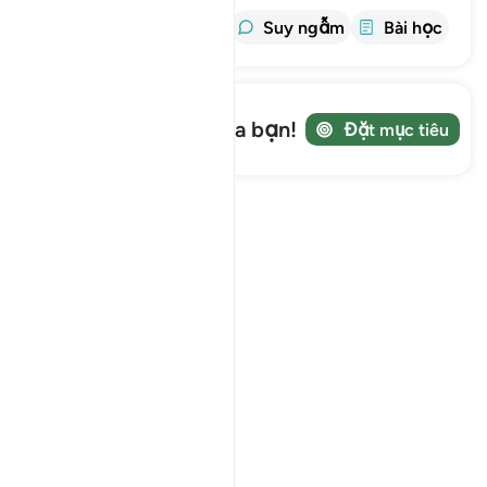
thông tin
Tafsir
Suy ngẫm
Bài học
Ghi lại hành trình của bạn!
Đặt mục tiêu