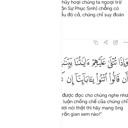
ta chết và sống, không có gì hủy hoại chúng ta ngoại trừ
thời gian.” (Những kẻ phủ nhận Sự Phục Sinh) chẳng có
một chút hiểu biết nào về điều đó cả, chúng chỉ suy đoán
mà thôi.
Tafsirs
Bài học
Suy ngẫm
45:25
ﱳ
ﱴ
ﱵ
ﱶ
ﱷ
ﱸ
ﱹ
ﱺ
ﱻ
اذا تتلى عليهم اياتنا بينات ما كان حجتهم الا ان قالوا ايتوا باباينا ان كنتم 
َإِذَا تُتْلَىٰ عَلَيْهِمْ ءَايَـٰتُنَا بَيِّنَـٰتٍۢ مَّا كَانَ حُجَّتَهُمْ إِلَّآ أَن قَالُوا۟ ٱئْتُوا۟ بِـَٔابَآئ
ﱼ
ﱽ
ﱾ
ﱿ
ﲀ
ﲁ
ﲂ
ﲃ
Khi các Lời Mặc Khải của TA được đọc cho chúng nghe như
một bằng chứng rõ ràng, lập luận chống chế của chúng chỉ
có mỗi câu nói: “Nếu các ngươi nói thật thì hãy mang ông
bà tổ tiên của bọn ta trở lại trần gian xem nào!”