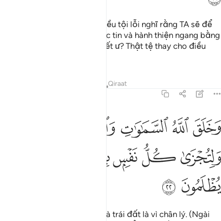
Hoặc lẽ nào những kẻ làm điều tội lỗi nghĩ rằng TA sẽ để
chúng và những người có đức tin và hành thiện ngang bằng
nhau về cuộc sống và cái chết ư? Thật tệ thay cho điều
chúng phán xét!
Tafsirs
Bài học
Suy ngẫm
Qiraat
45:22
ﳂ
ﳃ
ﳄ
ﳅ
ﳆ
خلق الله السماوات والارض بالحق ولتجزى كل نفس بما كسبت وهم لا ي
َخَلَقَ ٱللَّهُ ٱلسَّمَـٰوَٰتِ وَٱلْأَرْضَ بِٱلْحَقِّ وَلِتُجْزَىٰ كُلُّ نَفْسٍۭ بِمَا كَسَبَتْ وَهُم
ﳇ
ﳈ
ﳉ
ﳊ
ﳋ
ﳌ
ﳍ
ﳎ
ﳏ
Allah tạo hóa các tầng trời và trái đất là vì chân lý. (Ngài