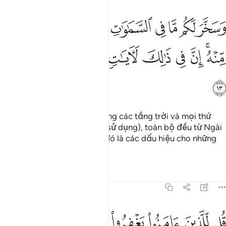
ﳓ
ﳔ
ﳕ
ﳖ
ﳗ
ﳘ
ﳙ
ﳚ
ﳛ
سخر لكم ما في السماوات وما في الارض جميعا منه ان في ذالك لايات 
َسَخَّرَ لَكُم مَّا فِى ٱلسَّمَـٰوَٰتِ وَمَا فِى ٱلْأَرْضِ جَمِيعًۭا مِّنْهُ ۚ إِنَّ فِى ذَٰلِكَ ل
ﳜﳝ
ﳞ
ﳟ
ﳠ
ﳡ
ﳢ
ﳣ
ﳤ
Ngài đã chế ngự mọi thứ trong các tầng trời và mọi thứ
trên trái đất cho các ngươi (sử dụng), toàn bộ đều từ Ngài
cả. Quả thật, trong sự việc đó là các dấu hiệu cho những
người biết suy ngẫm.
Tafsirs
Bài học
Suy ngẫm
45:14
ﱁ
ﱂ
ﱃ
ﱄ
ﱅ
ﱆ
ﱇ
ل للذين امنوا يغفروا للذين لا يرجون ايام الله ليجزي قوما بما كانوا يكسب
ُل لِّلَّذِينَ ءَامَنُوا۟ يَغْفِرُوا۟ لِلَّذِينَ لَا يَرْجُونَ أَيَّامَ ٱللَّهِ لِيَجْزِىَ قَوْمًۢا بِ