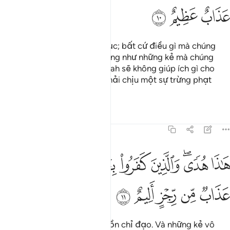
ﲳ
ﲴ
ﲵ
Trước mặt chúng là Hỏa Ngục; bất cứ điều gì mà chúng
kiếm được (trên thế gian) cũng như những kẻ mà chúng
nhận làm vị bảo hộ ngoài Allah sẽ không giúp ích gì cho
chúng. (Rồi đây) chúng sẽ phải chịu một sự trừng phạt
khủng khiếp.
Tafsirs
Bài học
Suy ngẫm
45:11
ﲶ
ﲷﲸ
ﲹ
ﲺ
ﲻ
ﲼ
اذا هدى والذين كفروا بايات ربهم لهم عذاب من رجز اليم ١١
ﲽ
َـٰذَا هُدًۭى ۖ وَٱلَّذِينَ كَفَرُوا۟ بِـَٔايَـٰتِ رَبِّهِمْ لَهُمْ عَذَابٌۭ مِّن رِّجْزٍ أَلِيمٌ ١١
ﲾ
ﲿ
ﳀ
ﳁ
ﳂ
(Kinh Qur’an) này là một nguồn chỉ đạo. Và những kẻ vô