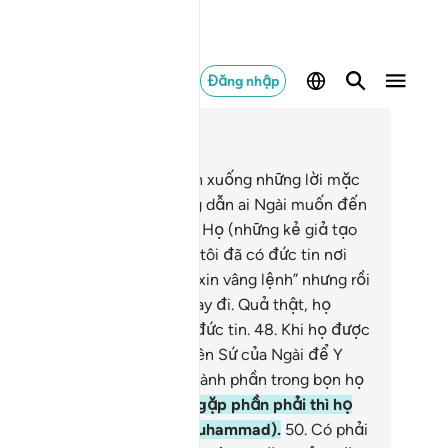
Đăng nhập
c trong ngữ cảnh
ơng 24, Trang 356, Juz 18
.
Quả thật, TA (Allah) đã ban xuống những lời mặc
ải rất rõ ràng, và Allah hướng dẫn ai Ngài muốn đến
i con đường ngay thẳng.
47
.
Họ (những kẻ giả tạo
c tin – Munafiq) nói “Chúng tôi đã có đức tin nơi
lah và Thiên Sứ và chúng tôi xin vâng lệnh” nhưng rồi
u đó một phần tử của họ quay đi. Quả thật, họ
ông phải là những người có đức tin.
48
.
Khi họ được
i gọi đến với Allah và vị Thiên Sứ của Ngài để Y
ân xử giữa bọn họ thì một thành phần trong bọn họ
ay bỏ đi.
49
.
Nhưng nếu họ gặp phần phải thì họ
i liền đến gặp Thiên Sứ (Muhammad).
50
.
Có phải