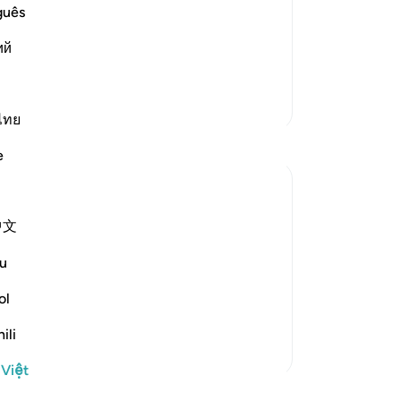
 hypocrites who show one thing while
tr
guês
,
họ
آمَنَّا بِا
ий
củ
nh
-
R
Thêm các bản Tafsir
ไทย
Gh
e
Bạ
th
中文
 to contradict that claim when they were
for judgement on the basis of His law:
u
ger in order that he might jud...
ol
ili
 Việt
học khác