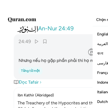
Chọn 
024
وان يكن لهم الحق ياتوا اليه مذعنين ٤٩
An-Nur
24:49
Englis
24:49
العربية
ﲡ
বাংলা
Nhưng nếu họ gặp phần phải thì họ mới liền
ارسی
Từng từ một
França
Đọc Tafsir
Indon
Italia
Ibn Kathir (Abridged)
Dutch
The Treachery of the Hypocrites and the Attitu