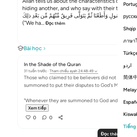
Allah tells us about the characteristics of the
Portu
hiding another, and who say with their tongues
للَّهِ وَبِالرَّسُولِ وَأَطَعْنَا ثُمَّ يَتَوَلَّى فَرِيقٌ مِّنْهُمْ مِّن بَعْدِ ذلِكَ
русск
("We ha
…
Đọc thêm
Shqip
ภาษา
Bài học
Türkç
In the Shade of the Quran
اردو
31 tuần trước
·
Tham chiếu
ayah 24:48-49
简体
Those who claimed to be believers did not hesitate
summoned to put their disputes to God's Messenger 
Melay
"Whenever they are summoned to God and His Messen
Españ
Xem tiếp
Kiswah
0
0
Tiếng
Đọc thêm các bài 