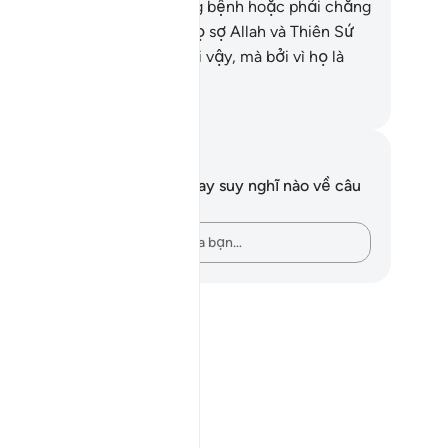
ong tim của họ có một chứng bệnh hoặc phải chăng
 hoài nghi hay phải chăng họ sợ Allah và Thiên Sứ
a Ngài xử ép họ? Không phải vậy, mà bởi vì họ là
ững kẻ làm điều sai quấy.
uwwad Center
i chú và suy ngẫm
n không có bất kỳ ghi chú hay suy nghĩ nào về câu
ơ này.
Hãy ghi lại những suy nghĩ của bạn…