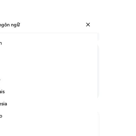
ngôn ngữ
Đăng nhập
Đọ
h
Chư
46
ﲚ
ﲛ
ﲜ
ﲝ
ﲞ
ﲟ
ﲠ
kh
vớ
 đến gặp Thiên Sứ (Muhammad).
đứ
ف
Al
Tiếp tục đọc
is
sa
kh
esia
mờ
ph
no
qu
de of the Believers
mớ