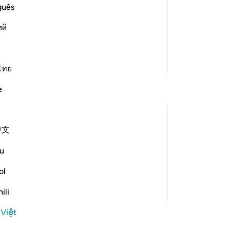
senger Lut, peace be upon him, to his
Bạ
guês
m from among them, him and his family
th
ий
yed along with her people. Allah
Thêm các bản Tafsir
ไทย
e
中文
 after Abraham's story in other surahs:
u
d all his household, except for an old
ol
 the others. Surely you pa...
Xem tiếp
ili
 Việt
học khác