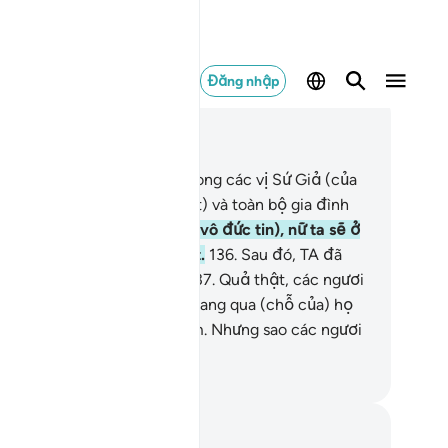
Đăng nhập
c trong ngữ cảnh
ơng 37, Trang 451, Juz 23
3
.
Và Lut đích thực là một trong các vị Sứ Giả (của
ah).
134
.
Khi TA giải cứu (Lut) và toàn bộ gia đình
a Y.
135
.
Trừ vợ của Y (là kẻ vô đức tin), nữ ta sẽ ở
ng đám người bị trừng phạt.
136
.
Sau đó, TA đã
y diệt đám người còn lại.-
137
.
Quả thật, các ngươi
ỡi dân Makkah) thường đi ngang qua (chỗ của) họ
o buổi sáng,
138
.
Và ban đêm. Nhưng sao các ngươi
ông chịu suy ngẫm?
uwwad Center
i chú và suy ngẫm