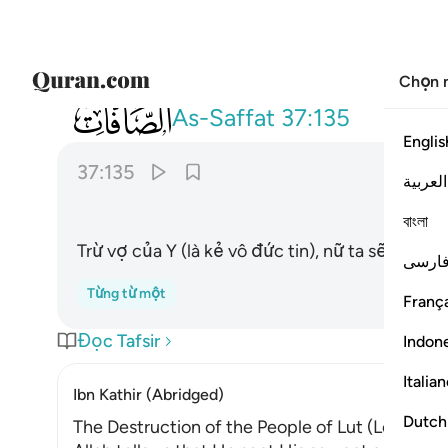
Chọn 
037
الا عجوزا في الغابرين ١٣٥
As-Saffat
37:135
Englis
37:135
العربية
বাংলা
Trừ vợ của Y (là kẻ vô đức tin), nữ ta sẽ ở cù
ارسی
Từng từ một
França
Đọc Tafsir
Indon
Italia
Ibn Kathir (Abridged)
Dutch
The Destruction of the People of Lut (Lot)