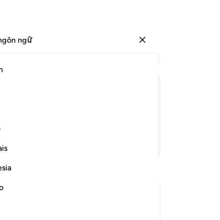
ngôn ngữ
Đăng nhập
Đọ
h
Chư
13
ﱨ
ﱩ
ﱪ
ﱫ
ﱬ
All
củ
ng đám người bị trừng phạt.
cù
ف
hủ
Tiếp tục đọc
is
(h
và
esia
kh
-
R
no
Gh