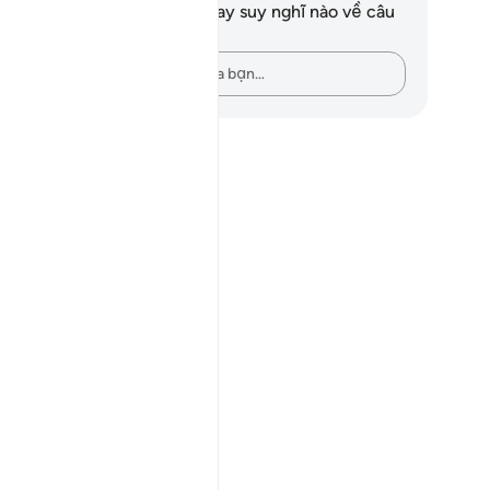
n không có bất kỳ ghi chú hay suy nghĩ nào về câu
ơ này.
Hãy ghi lại những suy nghĩ của bạn…