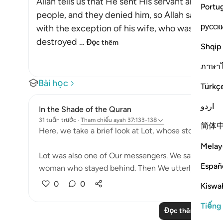
Allah tells us that He sent His servant and Mes
Portu
people, and they denied him, so Allah saved hi
русск
with the exception of his wife, who was destro
destroyed
…
Đọc thêm
Shqip
ภาษา
Bài học
Türkç
اردو
In the Shade of the Quran
31 tuần trước
·
Tham chiếu
ayah 37:133-138
简体
Here, we take a brief look at Lot, whose story occurs
Melay
Lot was also one of Our messengers. We saved him an
Españ
woman who stayed behind. Then We utterly destroyed
0
0
Kiswah
Tiếng
Đọc thêm các bài 