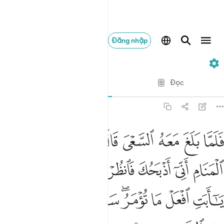
Đăng nhập
37. As-Saffat
Từng câu từng chữ
Đọc
Bản dịch
: Translation Pioneers Center
37:102
ﳈ
ﳉ
ﳊ
ﳋ
ﳌ
ﳍ
ﳎ
ﳏ
ﳐ
لما بلغ معه السعي قال يا بني اني ارى في المنام اني اذبحك فانظر ماذا
َلَمَّا بَلَغَ مَعَهُ ٱلسَّعْىَ قَالَ يَـٰبُنَىَّ إِنِّىٓ أَرَىٰ فِى ٱلْمَنَامِ أَنِّىٓ أ
ﳑ
ﳒ
ﳓ
ﳔ
ﳕ
ﳖﳗ
ﳘ
ﳙ
ﳚ
ﳛ
ﳜﳝ
ﳞ
ﳟ
ﳠ
ﳡ