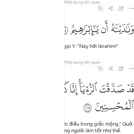
Tafsirs
Bài học
Suy ngẫm
Nội dung liên quan
37:104
ﱆ
ﱇ
ناديناه ان يا ابراهيم ١٠٤
ﱈ
ﱉ
َنَـٰدَيْنَـٰهُ أَن يَـٰٓإِبْرَٰهِيمُ ١٠٤
(Ngay lúc đó,) TA (Allah) đã gọi Y: “Này hỡi Ibrahim!”
Tafsirs
Bài học
Suy ngẫm
Nội dung liên quan
37:105
ﱊ
ﱋ
ﱌﱍ
ﱎ
د صدقت الرويا انا كذالك نجزي المحسنين ١٠٥
ﱏ
ﱐ
َدْ صَدَّقْتَ ٱلرُّءْيَآ ۚ إِنَّا كَذَٰلِكَ نَجْزِى ٱلْمُحْسِنِينَ ١٠٥
ﱑ
ﱒ
“Ngươi thực sự đã chứng thực điều trong giấc mộng.” Quả
thật! TA ban thưởng cho những người làm tốt như thế.