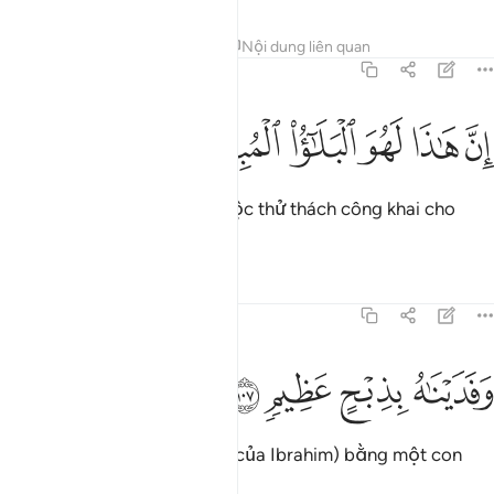
Tafsirs
Bài học
Suy ngẫm
Nội dung liên quan
37:106
ﱓ
ﱔ
ﱕ
ن هاذا لهو البلاء المبين ١٠٦
ﱖ
ﱗ
ﱘ
ِنَّ هَـٰذَا لَهُوَ ٱلْبَلَـٰٓؤُا۟ ٱلْمُبِينُ ١٠٦
Quả thật đây quả là một cuộc thử thách công khai cho
(Ibrahim).
Tafsirs
Bài học
Suy ngẫm
37:107
ﱙ
فديناه بذبح عظيم ١٠٧
ﱚ
ﱛ
ﱜ
َفَدَيْنَـٰهُ بِذِبْحٍ عَظِيمٍۢ ١٠٧
TA đã chuộc mạng (con trai của Ibrahim) bằng một con
vật tế vĩ đại.