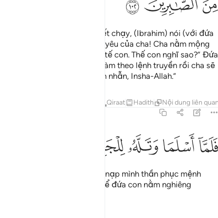
ﳢ
ﳣ
ﳤ
Đến khi đứa con đến tuổi biết chạy, (Ibrahim) nói (với đứa
con của mình): “Này con trai yêu của cha! Cha nằm mộng
thấy rằng cha cần phải giết tế con. Thế con nghĩ sao?” Đứa
con đáp: “Thưa cha! Cha cứ làm theo lệnh truyền rồi cha sẽ
thấy con là một đứa con kiên nhẫn, Insha-Allah.”
Tafsirs
Bài học
Suy ngẫm
Qiraat
Hadith
Nội dung liên qua
37:103
ﱁ
ﱂ
لما اسلما وتله للجبين ١٠٣
ﱃ
ﱄ
ﱅ
َلَمَّآ أَسْلَمَا وَتَلَّهُۥ لِلْجَبِينِ ١٠٣
Thế rồi, khi hai cha con cùng nạp mình thần phục mệnh
lệnh (của Allah), người cha để đứa con nằm nghiêng
(chuẩn bị giết tế).