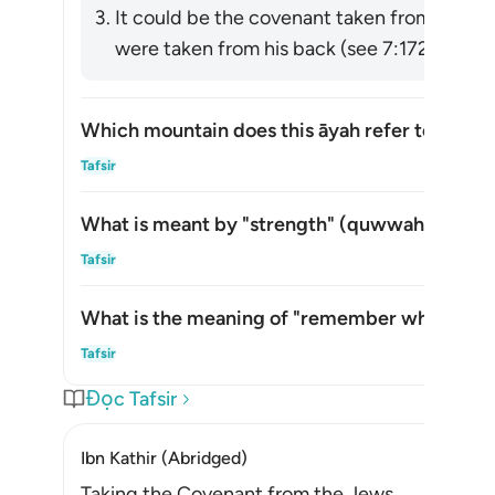
It could be the covenant taken from the p
were taken from his back (see 7:172). [via al
Which mountain does this āyah refer to?
Ẩn/H
Tafsir
What is meant by "strength" (
quwwah
) in thi
Ẩn/H
Tafsir
What is the meaning of "remember what is in i
Ẩn/H
Tafsir
Đọc Tafsir
Ibn Kathir (Abridged)
Taking the Covenant from the Jews