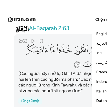
Chọn 
002
واذ اخذنا ميثاقكم ورفعنا فوقكم الطو
Al-Baqarah
2:63
Englis
2:63
العربية
ﱟ
ﱠ
ﱡ
ﱢ
বাংলা
ﱨ
ﱩ
ارسی
França
(Các ngươi hãy nhớ lại) khi TA đã nhận giao 
núi lên trên các ngươi mà phán: “Các ngươi h
Indon
các ngươi (trong Kinh Tawrah), và các ngươi h
hi vọng các ngươi sẽ ngoan đạo.”
Italia
Dutch
Từng từ một