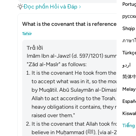
Portu
Đọc phần Hỏi và Đáp
русск
What is the covenant that is referenced in thi
Shqip
Ẩn/H
Tafsir
ภาษา
Trả lời
Türkç
Imām Ibn al-Jawzī (d. 597/1201) summarized th
"Zād al-Masīr" as follows:
اردو
It is the covenant He took from them to act
简体
to accept what was in it, so the mountain w
Melay
by Muqātil. Abū Sulaymān al-Dimashqī com
Allah to act according to the Torah. When 
Españ
heavy obligations it contains, they refused
Kiswah
raised over them."
It is the covenant that Allah took from the
Tiếng
believe in Muḥammad (ﷺ). [via al-Zajjāj]