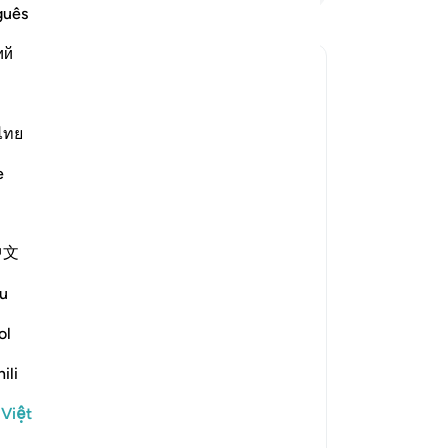
Gh
guês
Bạ
ий
th
s āyah?
iện câu trả lời cho What is the covenant that is referenced in 
ไทย
e
e scholars' opinions in his book
 on the Torah. They were reluctant
中文
as raised over them. This was said
u
mented, "They made a promise to
Moses brought it and they saw the
ol
 to accept it, so the mountain was
ili
 messengers and their followers to
 Việt