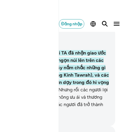
Đăng nhập
c trong ngữ cảnh
ơng 2, Trang 10, Juz 1
.
(Các ngươi hãy nhớ lại) khi TA đã nhận giao ước
a các ngươi và TA đã nâng ngọn núi lên trên các
ươi mà phán: “Các ngươi hãy nắm chắc những gì
 đã ban cho các ngươi (trong Kinh Tawrah), và các
ươi hãy ghi nhớ mọi điều răn dạy trong đó hi vọng
c ngươi sẽ ngoan đạo.”
64
.
Nhưng rồi các ngươi lại
ay mặt làm ngơ, nếu Allah không ưu ái và thương
t các ngươi thì chắc chắn các ngươi đã trở thành
ững kẻ thất bại mất rồi.
uwwad Center