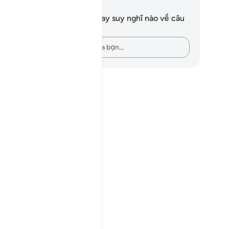
i chú và suy ngẫm
n không có bất kỳ ghi chú hay suy nghĩ nào về câu
ơ này.
Hãy ghi lại những suy nghĩ của bạn…
this āyah?