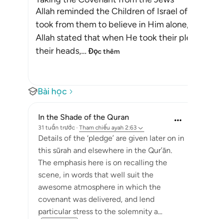
Allah reminded the Children of Israel of the p
took from them to believe in Him alone, withou
Allah stated that when He took their pledge f
their heads,
…
Đọc thêm
Bài học
In the Shade of the Quran
31 tuần trước
·
Tham chiếu
ayah 2:63
Details of the ‘pledge’ are given later on in
this sūrah and elsewhere in the Qur’ān.
The emphasis here is on recalling the
scene, in words that well suit the
awesome atmosphere in which the
covenant was delivered, and lend
particular stress to the solemnity a...