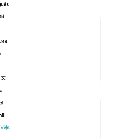
cá
guês
gọ
ий
ch
kẻ
ng to perform Jihad
Y l
 Allah ﷺ in the battle of
nú
ไทย
es tempting in the intense and terrible
Ba
e
ch
tr
kh
Thêm các bản Tafsir
中文
vô
lê
Suy ngẫm
u
Sá
hã
ol
Nadia
ng
2 năm trước
·
Tham chiếu
ayah 9:20, 9:39, 9:16
ili
cá
'How do we nurture the conviction shown
đó
by the Prophet (sws) and his
 Việt
(gi
companions?'