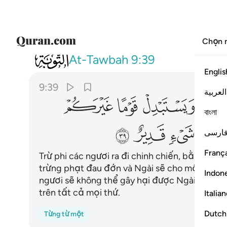
Chọn 
009
الا تنفروا يعذبكم عذابا اليما ويستبد
At-Tawbah
9:39
Englis
9:39
العربية
ﲇ
ﲈ
ﲉ
ﲊ
বাংলা
ﲒ
ﲓ
ﲔ
ارسی
França
Trừ phi các ngươi ra đi chinh chiến, bằng không
trừng phạt đau đớn và Ngài sẽ cho một nhóm 
Indon
ngươi sẽ không thể gây hại được Ngài bất cứ 
trên tất cả mọi thứ.
Italia
Dutch
Từng từ một