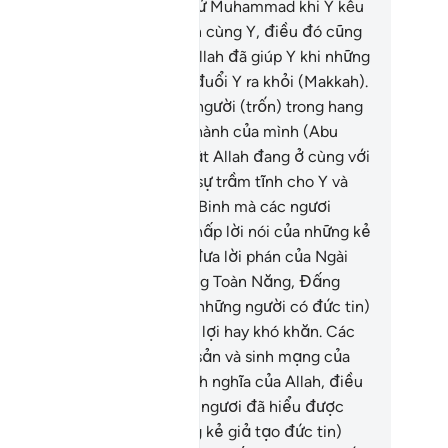
c ngươi không giúp (Thiên Sứ Muhammad khi Y kêu
i các ngươi ra đi chinh chiến cùng Y, điều đó cũng
ẳng sao cả). Bởi quả thật, Allah đã giúp Y khi những
 vô đức tin (Quraish) quyết đuổi Y ra khỏi (Makkah).
à người thứ hai trong số hai người (trốn) trong hang
i. Y nói với người bạn đồng hành của mình (Abu
kr): “Anh đừng lo sợ, quả thật Allah đang ở cùng với
úng ta.” Allah đã ban xuống sự trầm tĩnh cho Y và
ợ giúp Y với một đoàn Thiên Binh mà các ngươi
ông nhìn thấy. Allah đã hạ thấp lời nói của những kẻ
 đức tin xuống bên dưới và đưa lời phán của Ngài
n cao. Quả thật, Allah là Đấng Toàn Năng, Đấng
ng Suốt.
41
.
Các ngươi (hỡi những người có đức tin)
y ra đi chinh chiến dù thuận lợi hay khó khăn. Các
ươi hãy chiến đấu bằng tài sản và sinh mạng của
c ngươi cho con đường chính nghĩa của Allah, điều
 tốt cho các ngươi, nếu các ngươi đã hiểu được
á trị của nó).
42
.
Nếu (những kẻ giả tạo đức tin)