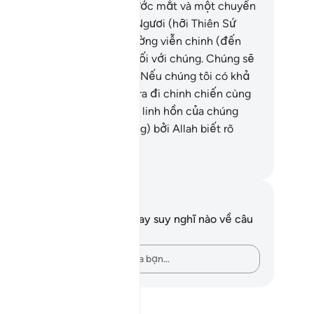
ấy có một mối lợi gần kề trước mắt và một chuyến
 dễ dàng thì chúng đã theo Ngươi (hỡi Thiên Sứ
hammad), nhưng quảng đường viễn chinh (đến
buk) quá xa (và chông gai) đối với chúng. Chúng sẽ
ề thốt nhân danh Allah, nói: “Nếu chúng tôi có khả
ng chắc chắn chúng tôi đã ra đi chinh chiến cùng
c người”. Chúng đã hủy hoại linh hồn của chúng
ằng sự thề thốt đó của chúng) bởi Allah biết rõ
úng là những kẻ nói dối.
uwwad Center
i chú và suy ngẫm
n không có bất kỳ ghi chú hay suy nghĩ nào về câu
ơ này.
Hãy ghi lại những suy nghĩ của bạn…