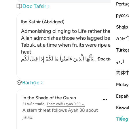
Portu
Đọc Tafsir
русск
Ibn Kathir (Abridged)
Shqip
Admonishing clinging to Life rather than rushi
Allah admonishes those who lagged behind the Messenger of
ภาษา
Tabuk, at a time when fruits were ripe and shad
Türkç
heat,
يَأَيُّهَا الَّذِينَ ءَامَنُواْ مَا لَكُمْ إِذَا قِيلَ لَكُم
…
Đọc thêm
اردو
简体
Bài học
Melay
Españ
In the Shade of the Quran
31 tuần trước
·
Tham chiếu
ayah 9:39
Kiswah
A stern threat follows Ayah 38 about
jihad:
Tiếng