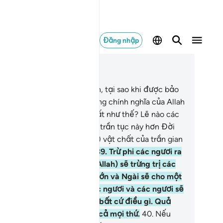
Đăng nhập
c trong ngữ cảnh
ơng 9, Trang 193, Juz 10
.
Hỡi những người có đức tin, tại sao khi được bảo
 đi chinh chiến cho con đường chính nghĩa của Allah
ì các ngươi lại ngồi lì dưới đất như thế? Lẽ nào các
ươi đã hài lòng với đời sống trần tục này hơn Đời
u? (Các ngươi hãy biết rằng) vật chất của trần gian
 so với Đời Sau chỉ là ít ỏi.
39
.
Trừ phi các ngươi ra
 chinh chiến, bằng không, (Allah) sẽ trừng trị các
ươi với sự trừng phạt đau đớn và Ngài sẽ cho một
óm người khác thay thế các ngươi và các ngươi sẽ
ông thể gây hại được Ngài bất cứ điều gì. Quả
ật, Allah toàn năng trên tất cả mọi thứ.
40
.
Nếu