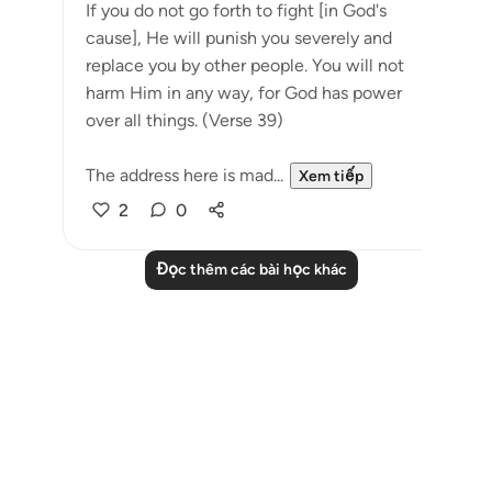
If you do not go forth to fight [in God's
cause], He will punish you severely and
replace you by other people. You will not
harm Him in any way, for God has power
over all things. (Verse 39)
The address here is mad...
Xem tiếp
2
0
Đọc thêm các bài học khác