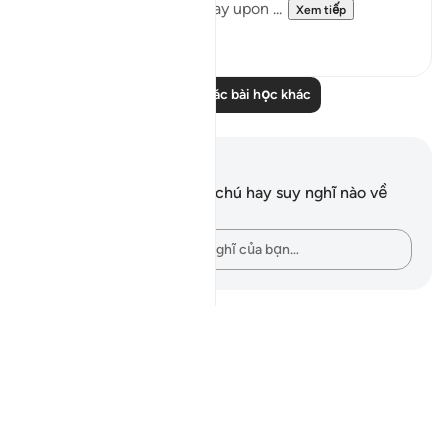
named His Messenger may upon ...
Xem tiếp
15
0
Đọc thêm các bài học khác
Ghi chú và suy ngẫm
Bạn không có bất kỳ ghi chú hay suy nghĩ nào về
câu thơ này.
Hãy ghi lại những suy nghĩ của bạn…