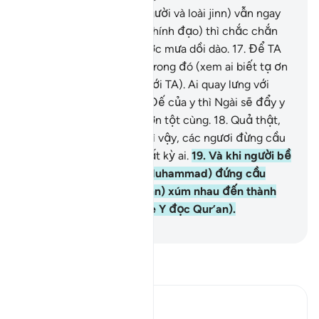
16
.
Và nếu chúng (con người và loài jinn) vẫn ngay
thẳng trên con đường (chính đạo) thì chắc chắn
TA sẽ ban cho chúng nước mưa dồi dào.
17
.
Để TA
có thể thử thách chúng trong đó (xem ai biết tạ ơn
TA và ai là kẻ quay lưng với TA). Ai quay lưng với
việc tưởng nhớ Thượng Đế của y thì Ngài sẽ đẩy y
vào sự trừng phạt đau đớn tột cùng.
18
.
Quả thật,
các Masjid là của Allah, vì vậy, các ngươi đừng cầu
nguyện cùng với Allah bất kỳ ai.
19
.
Và khi người bề
tôi của Allah (Thiên Sứ Muhammad) đứng cầu
nguyện Ngài, chúng (Jinn) xúm nhau đến thành
một đám đông (để nghe Y đọc Qur’an).
-
Ruwwad Center
Đọc Tafsir
Ibn Kathir (Abridged)