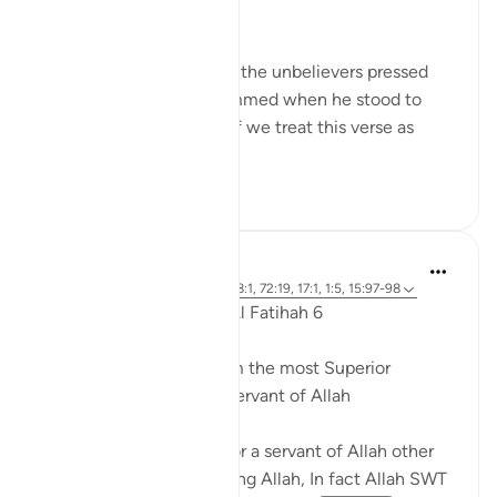
19)
The verse describes how the unbelievers pressed
upon the Prophet Mohammed when he stood to
invoke and pray to God. If we treat this verse as
quoting the...
Xem tiếp
0
0
Dr. Akram Kassab
5 năm trước
·
Tham chiếu
ayah 18:1, 72:19, 17:1, 1:5, 15:97-98
Reflections from Surah Al Fatihah 6
A state of worship is from the most Superior
positions for the Slave/Servant of Allah
There is no higher rank for a servant of Allah other
than a state of worshipping Allah, In fact Allah SWT