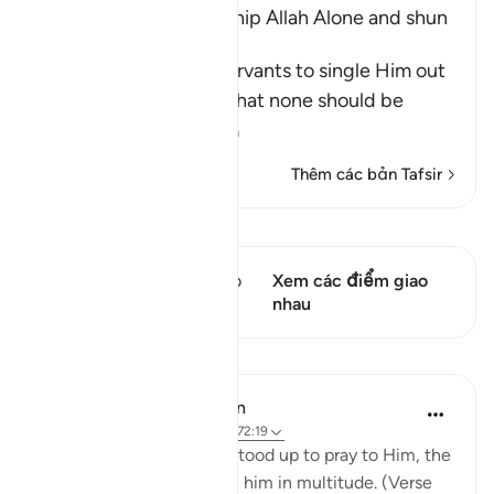
The Command to worship Allah Alone and shun
Shirk
Allah commands His servants to single Him out
alone for worship and that none should be
supplicated t
…
Đọc thêm
Thêm các bản Tafsir
Xem Qiraat
Câu thơ này có 1 Các giao
Xem các điểm giao
điểm
nhau
Bài học
In the Shade of the Quran
31 tuần trước
·
Tham chiếu
ayah 72:19
Yet when God's servant stood up to pray to Him, the
unbelievers pressed in on him in multitude. (Verse