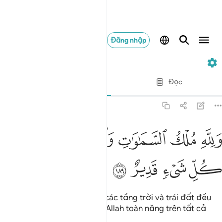
Đăng nhập
3. Ali 'Imran
Từng câu từng chữ
Đọc
Bản dịch
: Translation Pioneers Center
3:189
ﱮ
ﱯ
ﱰ
ﱱﱲ
لله ملك السماوات والارض والله على كل شيء قدير ١٨٩
ﱳ
ﱴ
َلِلَّهِ مُلْكُ ٱلسَّمَـٰوَٰتِ وَٱلْأَرْضِ ۗ وَٱللَّهُ عَلَىٰ كُلِّ شَىْءٍۢ قَدِيرٌ ١٨٩
ﱵ
ﱶ
ﱷ
ﱸ
Quyền thống trị và chế ngự các tầng trời và trái đất đều
thuộc về một mình Allah, và Allah toàn năng trên tất cả
mọi thứ.