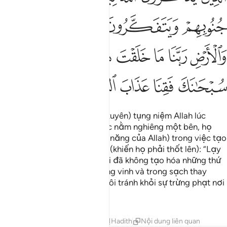
ﲋ
ﲌ
ﲍ
ﲎ
ﲏ
ﲐ
ﲑ
ﲒ
ﲓ
ﲔ
ﲕ
ﲖ
ﲗ
ﲘ
ﲙ
ﲚ
Họ là những người (thường xuyên) tụng niệm Allah lúc
đứng, lúc ngồi và ngay cả lúc nằm nghiêng một bên, họ
thường suy ngẫm (về quyền năng của Allah) trong việc tạo
hóa các tầng trời và trái đất (khiến họ phải thốt lên): “Lạy
Thượng Đế của bầy tôi, Ngài đã không tạo hóa những thứ
này một cách vô nghĩa. Quang vinh và trong sạch thay
Ngài! Xin Ngài hãy cứu bầy tôi tránh khỏi sự trừng phạt nơi
Hỏa Ngục.”
Tafsirs
Bài học
Suy ngẫm
Hadith
Nội dung liên quan