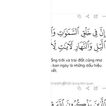
Tafsirs
Bài học
Suy ngẫm
3:190
ﱹ
ﱺ
ﱻ
ﱼ
ﱽ
ﱾ
ن في خلق السماوات والارض واختلاف الليل والنهار لايات لاولي الالباب ٩٠
ِنَّ فِى خَلْقِ ٱلسَّمَـٰوَٰتِ وَٱلْأَرْضِ وَٱخْتِلَـٰفِ ٱلَّيْلِ وَٱلنَّهَارِ لَـَٔاي
ﱿ
ﲀ
ﲁ
ﲂ
ﲃ
ﲄ
Quả thật, việc tạo hóa các tầng trời và trái đất cũng như
việc luân chuyển ban đêm và ban ngày là những dấu hiệu
dành cho những người hiểu biết.
Tafsirs
Bài học
Suy ngẫm
Hadith
Nội dung liên quan
3:191
ﲅ
ﲆ
ﲇ
ﲈ
ﲉ
ﲊ
لذين يذكرون الله قياما وقعودا وعلى جنوبهم ويتفكرون في خلق السماوات
لَّذِينَ يَذْكُرُونَ ٱللَّهَ قِيَـٰمًۭا وَقُعُودًۭا وَعَلَىٰ جُنُوبِهِمْ وَيَتَفَك