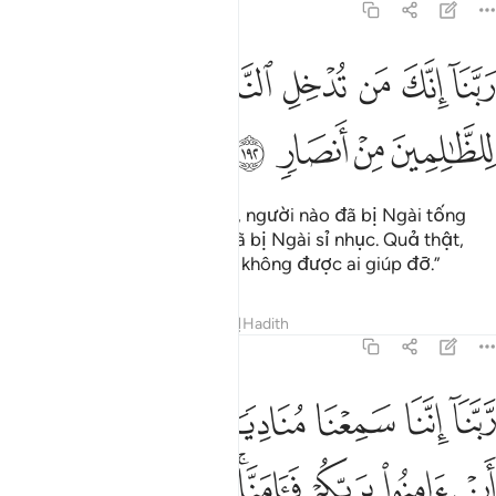
3:192
ﲛ
ﲜ
ﲝ
ﲞ
ﲟ
ﲠ
بنا انك من تدخل النار فقد اخزيته وما للظالمين من انصار ١٩٢
ﲡﲢ
ﲣ
َبَّنَآ إِنَّكَ مَن تُدْخِلِ ٱلنَّارَ فَقَدْ أَخْزَيْتَهُۥ ۖ وَمَا لِلظَّـٰلِمِينَ مِنْ أَنصَارٍۢ ١٩٢
ﲤ
ﲥ
ﲦ
ﲧ
“Lạy Thượng Đế của bầy tôi, người nào đã bị Ngài tống
vào Hỏa Ngục thì đó là kẻ đã bị Ngài sỉ nhục. Quả thật,
những kẻ làm điều sai trái sẽ không được ai giúp đỡ.”
Tafsirs
Bài học
Suy ngẫm
Hadith
3:193
ﲨ
ﲩ
ﲪ
ﲫ
ﲬ
ﲭ
بنا اننا سمعنا مناديا ينادي للايمان ان امنوا بربكم فامنا ربنا فاغفر لنا ذنوبن
َّبَّنَآ إِنَّنَا سَمِعْنَا مُنَادِيًۭا يُنَادِى لِلْإِيمَـٰنِ أَنْ ءَامِنُوا۟ بِرَبِّكُم
ﲮ
ﲯ
ﲰ
ﲱﲲ
ﲳ
ﲴ
ﲵ