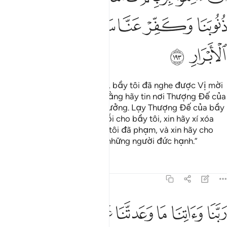
ﲶ
ﲷ
ﲸ
ﲹ
ﲺ
ﲻ
ﲼ
ﲽ
“Lạy Thượng Đế của bầy tôi, bầy tôi đã nghe được Vị mời
gọi kêu gọi đến với đức tin rằng hãy tin nơi Thượng Đế của
các người và bầy tôi đã tin tưởng. Lạy Thượng Đế của bầy
tôi, xin Ngài hãy tha thứ tội lỗi cho bầy tôi, xin hãy xí xóa
mọi việc làm sai trái mà bầy tôi đã phạm, và xin hãy cho
bầy tôi được chết cùng với những người đức hạnh.”
Tafsirs
Bài học
Suy ngẫm
3:194
ﲾ
ﲿ
ﳀ
ﳁ
ﳂ
ﳃ
ﳄ
ﳅ
بنا واتنا ما وعدتنا على رسلك ولا تخزنا يوم القيامة انك لا تخلف الميعاد ١٩٤
َبَّنَا وَءَاتِنَا مَا وَعَدتَّنَا عَلَىٰ رُسُلِكَ وَلَا تُخْزِنَا يَوْمَ ٱلْقِيَـٰمَةِ