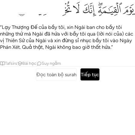
ﳆ
ﳇﳈ
ﳉ
ﳊ
ﳋ
ﳌ
ﳍ
“Lạy Thượng Đế của bầy tôi, xin Ngài ban cho bầy tôi
những thứ mà Ngài đã hứa với bầy tôi qua (lời nói của) các
vị Thiên Sứ của Ngài và xin đừng sỉ nhục bầy tôi vào Ngày
Phán Xét. Quả thật, Ngài không bao giờ thất hứa.”
Tafsirs
Bài học
Suy ngẫm
Đọc toàn bộ surah
Tiếp tục