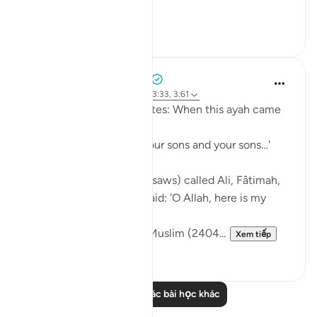
came and...
Xem tiếp
1
0
Prophetic Commentary
8 năm trước
·
Tham chiếu
ayah 33:33, 3:61
Sa‘d b. Abu Waqqâs narrates: When this ayah came
down:
… say, 'Come, let us call our sons and your sons…'
[3:61]
The Messenger of Allah (saws) called Ali, Fâtimah,
Hasan, and Husayn. He said: 'O Allah, here is my
family!'
[Authentic: Narrated by Muslim (2404...
Xem tiếp
1
0
Đọc thêm các bài học khác