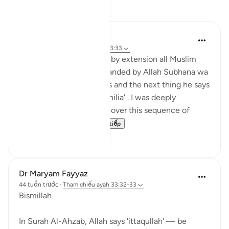
Suy ngẫm
Hira Younus
2 năm trước
·
Tham chiếu
ayah 33:33
Mothers of believers and by extension all Muslim
women are being commanded by Allah Subhana wa
taala to be at their homes and the next thing he says
is not to do 'tabarruj of jahilia' . I was deeply
reflecting and pondering over this sequence of
commands how a...
Xem tiếp
13
3
Dr Maryam Fayyaz
44 tuần trước
·
Tham chiếu
ayah 33:32-33
Bismillah
In Surah Al-Ahzab, Allah says 'ittaqullah' — be