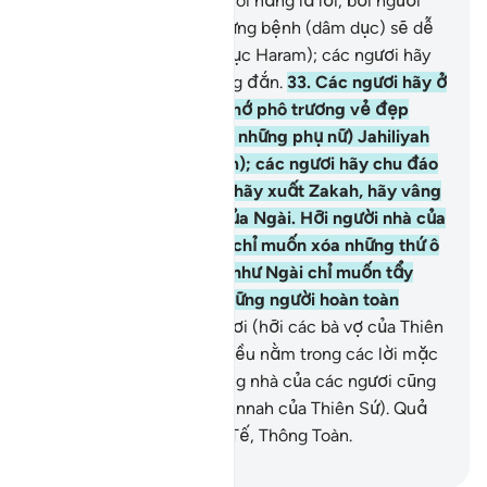
thì các ngươi chớ đừng nói năng lả lơi, bởi người
mang trong lòng một chứng bệnh (dâm dục) sẽ dễ
phạm vào (hành vi tình dục Haram); các ngươi hãy
nói năng đoan trang đứng đắn.
33
.
Các ngươi hãy ở
trong nhà của mình và chớ phô trương vẻ đẹp
theo lối chưng diện (của những phụ nữ) Jahiliyah
(thời ngu muội tiền Islam); các ngươi hãy chu đáo
duy trì lễ nguyện Salah, hãy xuất Zakah, hãy vâng
lệnh Allah và Thiên Sứ của Ngài. Hỡi người nhà của
(Thiên Sứ), Allah thật ra chỉ muốn xóa những thứ ô
uế khỏi các ngươi cũng như Ngài chỉ muốn tẩy
sạch các ngươi thành những người hoàn toàn
thanh khiết.
34
.
Các ngươi (hỡi các bà vợ của Thiên
Sứ) hãy ghi nhớ những điều nằm trong các lời mặc
khải đã được đọc ra trong nhà của các ngươi cũng
như điều khôn ngoan (Sunnah của Thiên Sứ). Quả
thật, Allah là Đấng Tinh Tế, Thông Toàn.
-
Ruwwad Center