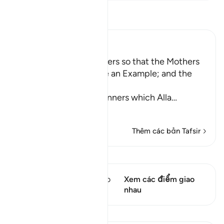
Đọc Tafsir
Ibn Kathir (Abridged)
Enjoining certain Manners so that the Mothers
of the Believers may be an Example; and the
Prohibition of Tabarruj
These are the good manners which Alla
…
Đọc thêm
Thêm các bản Tafsir
Xem Qiraat
Câu thơ này có 2 Các giao
Xem các điểm giao
điểm
nhau
Bài học