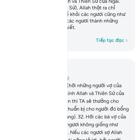
Zakah, hãy vâng lệnh Allah và Thiên Sứ của Ngài.
Hỡi người nhà của (Thiên Sứ), Allah thật ra chỉ
muốn xóa những thứ ô uế khỏi các ngươi cũng như
Ngài chỉ muốn tẩy sạch các ngươi thành những
người hoàn toàn thanh khiết.
Từng từ một
Tiếp tục đọc
Đọc trong ngữ cảnh
Chương 33, Trang 422, Juz 22
31
.
Và ai trong các ngươi (hỡi những người vợ của
Thiên Sứ) là người cung kính Allah và Thiên Sứ của
Ngài đồng thời hành thiện thì TA sẽ thưởng cho
người đó gấp đôi và TA chuẩn bị cho người đó bổng
lộc dồi dào (nơi Thiên Đàng).
32
.
Hỡi các bà vợ của
Nabi (Muhammad)! Các ngươi không giống như
những người phụ nữ khác. Nếu các ngươi sợ Allah