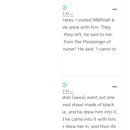
Prophetic Commentary
8 năm trước
·
Tham chiếu
ayah 33:33
Shaddâd Abu ‘Ammâr narrates: I visited Wâthilah b.
al-Asqa‘ while some people were with him. They
mentioned Ali, and when they left, he said to me:
'May I tell you what I saw from the Messenger of
Allah (saws)?' I said: 'Of course!' He said: 'I came to
Fâtimah...
Xem tiếp
1
0
Prophetic Commentary
8 năm trước
·
Tham chiếu
ayah 33:33
‘Âishah narrates: The Prophet (saws) went out one
morning wearing a patterned shawl made of black
wool. Al-Hasan b. Ali came, and he drew him into it,
then al-Husayn came and he came into it with him.
Fâtimah then came, so he drew her in, and then Ali