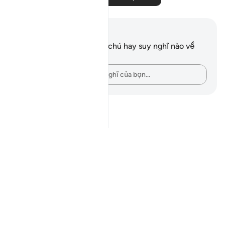
Ghi chú và suy ngẫm
Bạn không có bất kỳ ghi chú hay suy nghĩ nào về
câu thơ này.
Hãy ghi lại những suy nghĩ của bạn…
Notes
placeholders
close