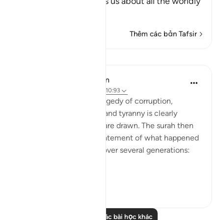
In these Ayat, Allah tells us about all the worldly
an
…
Đọc thêm
Thêm các bản Tafsir
Bài học
In the Shade of the Quran
31 tuần trước
·
Tham chiếu
ayah 10:93
The final scene in this tragedy of corruption,
defiance, disobedience, and tyranny is clearly
shown, and the curtains are drawn. The surah then
continues with a brief statement of what happened
to the Children of Israel over several generations:
"We settled t...
Xem tiếp
0
0
Đọc thêm các bài học khác