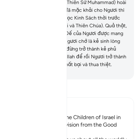
nên, nếu như Ngươi (hỡi Thiên Sứ Muhammad) hoài
nghi về những gì mà TA đã mặc khải cho Ngươi thì
Ngươi hãy hỏi những ai đọc Kinh Sách thời trước
Ngươi (như người Do Thái và Thiên Chúa). Quả thật,
đó là chân lý từ Thượng Đế của Ngươi được mang
đến cho Ngươi. Vì vậy, Ngươi chớ là kẻ sinh lòng
hoài nghi.
95
.
Ngươi chớ đừng trở thành kẻ phủ
nhận các dấu hiệu của Allah để rồi Ngươi trở thành
một trong số những kẻ thất bại và thua thiệt.
-
Ruwwad Center
Đọc Tafsir
Ibn Kathir (Abridged)
The Establishment of the Children of Israel in
the Land and Their Provision from the Good
Things