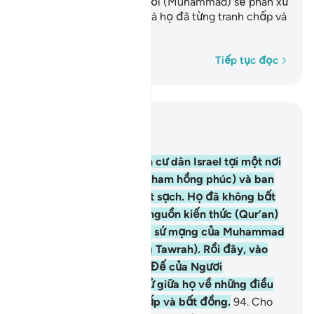
Xét, Thượng Đế của Ngươi (Muhammad) sẽ phân xử
giữa họ về những điều mà họ đã từng tranh chấp và
bất đồng.
Từng từ một
Tiếp tục đọc
Đọc trong ngữ cảnh
Chương 10, Trang 219, Juz 11
93
.
Quả thật, TA đã định cư dân Israel tại một nơi
tốt lành (của vùng đất Sham hồng phúc) và ban
phát cho họ bổng lộc tốt sạch. Họ đã không bất
đồng nhau mãi đến khi nguồn kiến thức (Qur’an)
đến với họ (xác nhận lại sứ mạng của Muhammad
đã được nhắc đến trong Tawrah). Rồi đây, vào
Ngày Phán Xét, Thượng Đế của Ngươi
(Muhammad) sẽ phân xử giữa họ về những điều
mà họ đã từng tranh chấp và bất đồng.
94
.
Cho