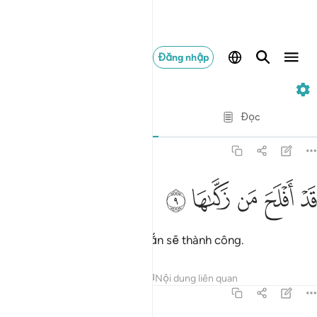
Đăng nhập
91. Ash-Shams
Từng câu từng chữ
Đọc
Bản dịch
: Translation Pioneers Center
91:9
ﱫ
ﱬ
د افلح من زكاها ٩
ﱭ
ﱮ
ﱯ
َدْ أَفْلَحَ مَن زَكَّىٰهَا ٩
Người thanh tẩy nó chắc chắn sẽ thành công.
Tafsirs
Bài học
Suy ngẫm
Nội dung liên quan
91:10