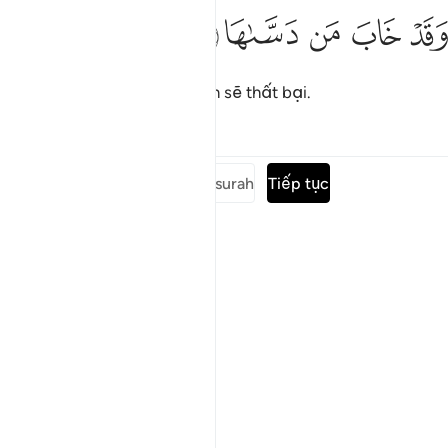
ﱰ
ﱱ
قد خاب من دساها ١٠
ﱲ
ﱳ
ﱴ
َقَدْ خَابَ مَن دَسَّىٰهَا ١٠
Người làm bẩn nó chắc chắn sẽ thất bại.
Tafsirs
Bài học
Suy ngẫm
Đọc toàn bộ surah
Tiếp tục