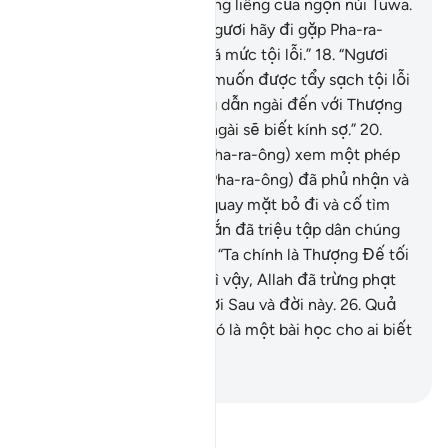
gọi Y nơi thung lũng thiêng liêng của ngọn núi Tuwa.
17
.
(Ngài phán bảo Y): “Ngươi hãy đi gặp Pha-ra-
ông. Hắn quả thật đã quá mức tội lỗi.”
18
.
“Ngươi
hãy nói với hắn: Ngài có muốn được tẩy sạch tội lỗi
không?”
19
.
“Tôi sẽ hướng dẫn ngài đến với Thượng
Đế của ngài mong rằng ngài sẽ biết kính sợ.”
20
.
(Sau đó) Musa đã cho (Pha-ra-ông) xem một phép
lạ vĩ đại.
21
.
Tuy nhiên, (Pha-ra-ông) đã phủ nhận và
không theo.
22
.
Rồi hắn quay mặt bỏ đi và cố tìm
cách chống lại.
23
.
Rồi hắn đã triệu tập dân chúng
và tuyên bố.
24
.
Hắn nói: “Ta chính là Thượng Đế tối
cao của các ngươi.”
25
.
Vì vậy, Allah đã trừng phạt
hắn với hình phạt của Đời Sau và đời này.
26
.
Quả
thật, trong câu chuyện đó là một bài học cho ai biết
kính sợ (Allah).
-
Ruwwad Center
Đọc Tafsir