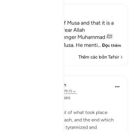
Ibn Kathir (Abridged)
Mentioning the Story of Musa and that it is a
Lesson for Those Who fear Allah
Allah informs His Messenger Muhammad ﷺ
about His Messenger Musa. He menti
…
Đọc thêm
Thêm các bản Tafsir
Bài học
In the Shade of the Quran
31 tuần trước
·
Tham chiếu
ayah 79:15
Instructions Given to Moses
Here, we have an account of what took place
between Moses and Pharaoh, and the end which
Pharaoh met after he had tyrannized and