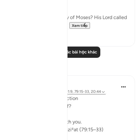
transgressed all bounds:
"Have you heard the story of Moses? His Lord called
out to him in the sacred...
Xem tiếp
0
0
Đọc thêm các bài học khác
Suy ngẫm
ekaterina myachina
5 tuần trước
·
Tham chiếu
ayah 91:9, 79:15-33, 20:44
From Recitation to Reflection
Would You Purify Yourself?
Some recitations stay with you.
Isha Prayer · Surah An-Naziʿat (79:15–33)