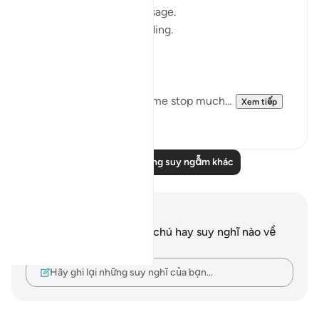
I thought I knew this passage.
I knew where it was heading.
Pharaoh.
Arrogance.
Downfall.
But this recitation made me stop much...
Xem tiếp
15
2
Đọc thêm những suy ngẫm khác
Ghi chú và suy ngẫm
Bạn không có bất kỳ ghi chú hay suy nghĩ nào về
câu thơ này.
Hãy ghi lại những suy nghĩ của bạn…