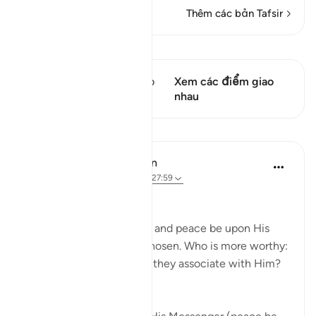
Thêm các bản Tafsir
Xem Qiraat
Câu thơ này có 1 Các giao
Xem các điểm giao
điểm
nhau
Bài học
In the Shade of the Quran
31 tuần trước
·
Tham chiếu
ayah 27:59
Who Else?
Say: All praise be to God, and peace be upon His
servants whom He has chosen. Who is more worthy:
God or the false [deities] they associate with Him?
(Verse 59)