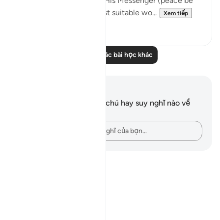
In this verse, God orders His Messenger (peace be
upon him) to say the most suitable wo...
Xem tiếp
1
0
Đọc thêm các bài học khác
Ghi chú và suy ngẫm
Bạn không có bất kỳ ghi chú hay suy nghĩ nào về
câu thơ này.
Hãy ghi lại những suy nghĩ của bạn…