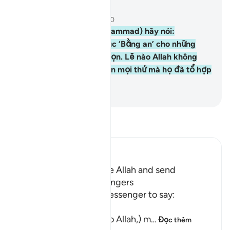
Đọc trong ngữ cảnh
Chương 27, Trang 382, Juz 20
59
.
Ngươi (Thiên Sứ Muhammad) hãy nói:
“Alhamdulillah và lời chúc ‘Bằng an’ cho những
bầy tôi đã được Ngài chọn. Lẽ nào Allah không
phải là Đấng Ưu Việt hơn mọi thứ mà họ đã tổ hợp
với Ngài ư?!”
-
Ruwwad Center
Đọc Tafsir
Ibn Kathir (Abridged)
The Command to praise Allah and send
Blessings on His Messengers
Allah commands His Messenger to say:
الْحَمْدُ للَّهِ
(Praise and thanks be to Allah,) m
…
Đọc thêm