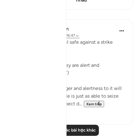
Bài học
In the Shade of the Quran
31 tuần trước
·
Tham chiếu
ayah 16:47
Or do the unbelievers feel safe against a strike
which
"will seize them when they are alert and
apprehensive?" (Verse 47)
Their expectation of danger and alertness to it will
not frustrate God's will. He is just as able to seize
them when they fully expect d...
Xem tiếp
0
0
Đọc thêm các bài học khác