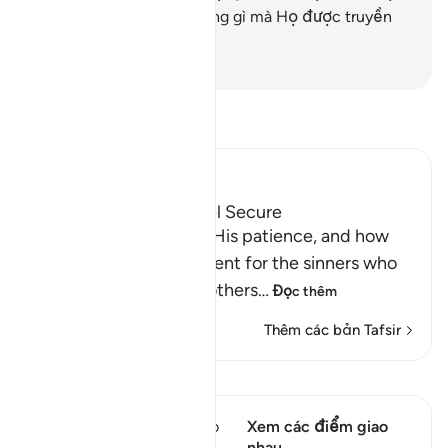
và Họ luôn làm theo những gì mà Họ được truyền
lệnh.
-
Ruwwad Center
Đọc Tafsir
Ibn Kathir (Abridged)
How the Guilty can feel Secure
Allah informs us about His patience, and how
He delays the punishment for the sinners who
do evil things and call others
…
Đọc thêm
Thêm các bản Tafsir
Xem Qiraat
Câu thơ này có 1 Các giao
Xem các điểm giao
điểm
nhau