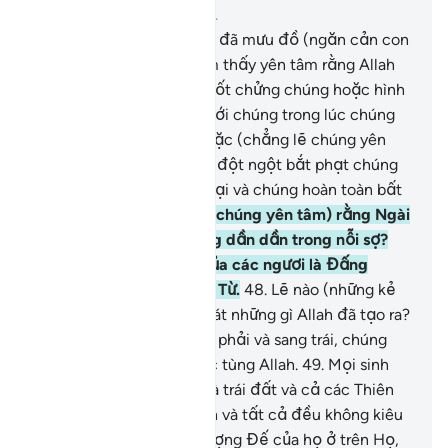
Chương 16, Trang 272, Juz 14
45
.
Phải chăng những kẻ đã mưu đồ (ngăn cản con
đường của Allah) lại cảm thấy yên tâm rằng Allah
sẽ không làm cho đất nuốt chửng chúng hoặc hình
phạt sẽ không xảy đến với chúng trong lúc chúng
không hay biết ư?
46
.
Hoặc (chẳng lẽ chúng yên
tâm) rằng Ngài sẽ không đột ngột bắt phạt chúng
khi chúng đang đi đi lại lại và chúng hoàn toàn bất
lực?
47
.
Hoặc (chẳng lẽ chúng yên tâm) rằng Ngài
sẽ không bắt phạt chúng dần dần trong nỗi sợ?
Tuy nhiên, Thượng Đế của các ngươi là Đấng
Thương Xót, Đấng Nhân Từ.
48
.
Lẽ nào (những kẻ
vô đức tin) không quan sát những gì Allah đã tạo ra?
Bóng của chúng đổ sang phải và sang trái, chúng
phủ phục hoàn toàn phục tùng Allah.
49
.
Mọi sinh
vật trong các tầng trời và trái đất và cả các Thiên
Thần đều phủ phục Allah và tất cả đều không kiêu
ngạo.
50
.
Họ kính sợ Thượng Đế của họ ở trên Họ,