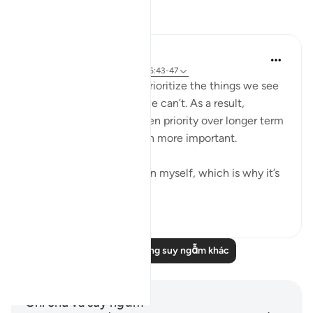
Suy ngẫm
Yazin
6 năm trước
·
Tham chiếu
ayah 16:43-47
As humans, we tend to prioritize the things we see
and feel, over the stuff we can’t. As a result,
immediate needs are given priority over longer term
ones — even those much more important.
I suffer from this affliction myself, which is why it’s
important for...
Xem tiếp
10
1
Đọc thêm những suy ngẫm khác
Ghi chú và suy ngẫm