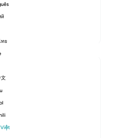
call on instead of Him cannot create
đã
guês
lil (Ibrahim) said:
dấ
ий
Đấ
th
mặ
Thêm các bản Tafsir
xớ
ไทย
Suy ngẫm
ng
e
cá
nh
Khalisa M.
ru
45 tuần trước
·
中文
Tham chiếu
ayah 27:40, 12:86, 2:9, 16:19, 2:216
nh
When someone gives you a gift you don’t
th
u
like, you fake it... or at least you try to. You
nh
smile and say thank you in hopes of not
ngư
ol
hurting their feelings, because 'it’s the
tì
ili
thought that counts.'
gi
But what about when Allah ﷻ gifts you
(h
 Việt
with something you don’t like...
Xem tiếp
ng