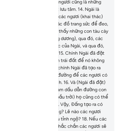
 tạo ra trên trái đất cho các ngươi cũng là những
u hiệu cho những người biết lưu tâm.
14
.
Ngài là
ng đã chế ngự biển cả cho các ngươi (khai thác)
ịt tươi sống để ăn và khai thác đồ trang sức để đeo,
c. Và ngươi (hỡi con người) thấy những con tàu cày
i (những con sóng vượt trùng dương), qua đó, các
ươi có thể tìm kiếm thiên lộc của Ngài, và qua đó,
c ngươi có thể tạ ơn (Ngài).
15
.
Chính Ngài đã đặt
ững ngọn núi vững chắc trên trái đất để nó không
ng chuyển với các ngươi, và chính Ngài đã tạo ra
ững con sông và những con đường để các ngươi có
ể tìm thấy đường đi của mình.
16
.
Và (Ngài đã đặt)
ững cột mốc (trên trái đất làm dấu dẫn đường con
ời); và với các vì sao (trên bầu trời) họ cũng có thể
m thấy con đường của họ.
17
.
Vậy, Ðấng tạo ra có
ống với kẻ không tạo ra không? Lẽ nào các ngươi
ỡi con người) vẫn không chịu tỉnh ngộ?
18
.
Nếu các
ươi đếm ân huệ của Allah, chắc chắn các ngươi sẽ