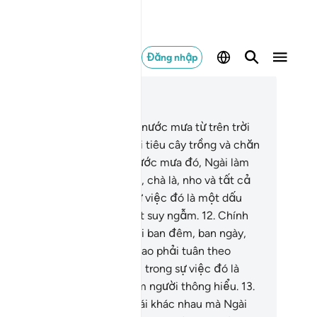
Đăng nhập
c trong ngữ cảnh
ơng 16, Trang 269, Juz 14
.
Chính Ngài là Ðấng đã ban nước mưa từ trên trời
ống để các ngươi uống, tưới tiêu cây trồng và chăn
i gia súc.
11
.
Cũng nguồn nước mưa đó, Ngài làm
 ra các loại cây trồng, ô liu, chà là, nho và tất cả
i trái cây. Quả thật, trong sự việc đó là một dấu
ệu dành cho nhóm người biết suy ngẫm.
12
.
Chính
ài đã chế ngự cho các ngươi ban đêm, ban ngày,
t trời, mặt trăng; và các vì sao phải tuân theo
nh lệnh của Ngài. Quả thật, trong sự việc đó là
ững dấu hiệu dành cho nhóm người thông hiểu.
13
.
 những thứ mang các sắc thái khác nhau mà Ngài