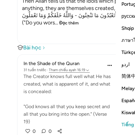
Then Allah tells us that the idols which people 
Portu
anything, they are themselves created, as Al-Kha
قَالَ أَتَعْبُدُونَ مَا تَنْحِتُونَ - وَاللَّهُ خَلَقَكُمْ وَمَا تَعْمَلُونَ
русск
("Do you wors
…
Đọc thêm
Shqip
ภาษา
Bài học
Türkç
In the Shade of the Quran
اردو
31 tuần trước
·
Tham chiếu
ayah 16:19
简体
The Creator knows full well what He has
created, what is apparent of it, and what
Melay
is concealed:
Españ
"God knows all that you keep secret and
Kiswah
all that you bring into the open." (Verse
19)
Tiếng
0
0