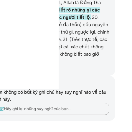
ông đếm hết được. Quả thật, Allah là Đấng Tha
ứ, Đấng Nhân Từ.
19
.
Allah biết rõ những gì các
ươi che giấu và những gì các ngươi tiết lộ.
20
.
ững (thần linh) mà (những kẻ đa thần) cầu nguyện
ài Allah không tạo ra bất kỳ thứ gì, ngược lại, chính
úng là những vật được tạo ra.
21
.
(Trên thực tế, các
ần linh đó là những vật giống) cái xác chết không
 sự sống, và chúng thậm chí không biết bao giờ
úng sẽ được cho sống lại.
uwwad Center
i chú và suy ngẫm
n không có bất kỳ ghi chú hay suy nghĩ nào về câu
ơ này.
Hãy ghi lại những suy nghĩ của bạn…