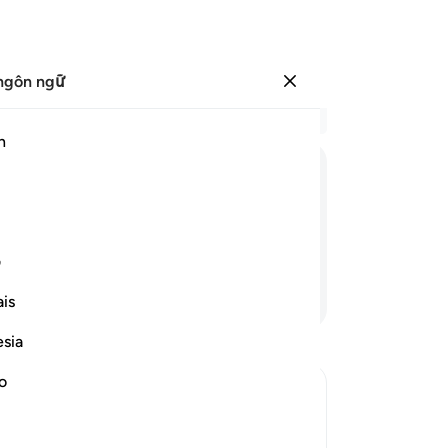
ngôn ngữ
Đăng nhập
Đọ
h
Chư
10
ﱨ
ﱩ
ﱪ
ﱫ
ﱬ
ﱭ
xu
nuô
ững gì các ngươi tiết lộ.
mọc
ف
loạ
Tiếp tục đọc
is
hi
Ng
esia
mặ
mệ
no
nh
 not create
Và