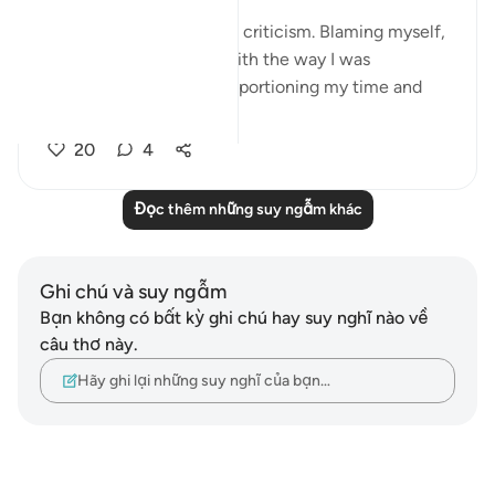
I was in a moment of self criticism. Blaming myself,
disappointed, unhappy with the way I was
organising my day and apportioning my time and
perfo...
Xem tiếp
20
4
Đọc thêm những suy ngẫm khác
Ghi chú và suy ngẫm
Bạn không có bất kỳ ghi chú hay suy nghĩ nào về
câu thơ này.
Hãy ghi lại những suy nghĩ của bạn…