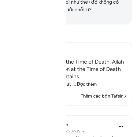
Đấng (đã tạo ra con người như thế) đó không có
khả năng làm sống lại người chết ư?
-
Ruwwad Center
Đọc Tafsir
Ibn Kathir (Abridged)
Certainty will Occur at the Time of Death. Allah
Informs of the Condition at the Time of Death
and What Terrors it Contains.
May Allah make us firm at
…
Đọc thêm
Thêm các bản Tafsir
Bài học
In the Shade of the Quran
31 tuần trước
·
Tham chiếu
ayah 75:37-39