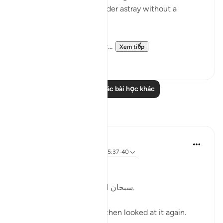
animal that is left to wander astray without a
shepherd (السدى الهمل).
Allah invites us to ponder...
Xem tiếp
19
4
Đọc thêm các bài học khác
Suy ngẫm
Kulsum Maniar
4 tuần trước
·
Tham chiếu
ayah 75:37-40
بسم الله الرحمن الرحيم
سبحان الله. سبحان الله. سبحان الله.
Just looked at this ayah, then looked at it again.