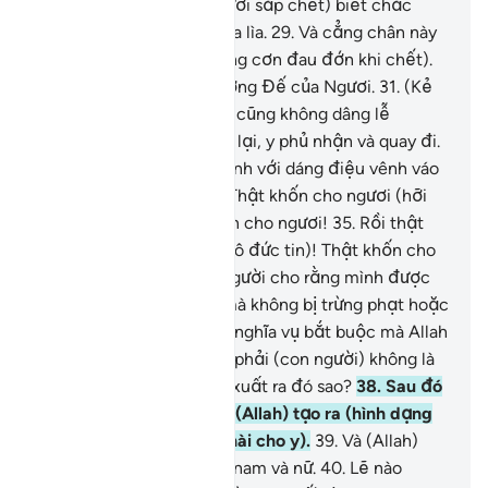
sắp chết) đây?”
28
.
(Người sắp chết) biết chắc
rằng đó là (thời gian) chia lìa.
29
.
Và cẳng chân này
cọ vào ống chân kia (trong cơn đau đớn khi chết).
30
.
Đưa y trở về với Thượng Đế của Ngươi.
31
.
(Kẻ
vô đức tin) đã không tin, cũng không dâng lễ
nguyện Salah.
32
.
Ngược lại, y phủ nhận và quay đi.
33
.
Rồi y trở về với gia đình với dáng điệu vênh váo
(trong niềm tự hào).
34
.
Thật khốn cho ngươi (hỡi
kẻ vô đức tin)! Thật khốn cho ngươi!
35
.
Rồi thật
khốn cho ngươi (hỡi kẻ vô đức tin)! Thật khốn cho
ngươi!
36
.
Có phải con người cho rằng mình được
tự do hành động tùy ý (mà không bị trừng phạt hoặc
được thưởng cho những nghĩa vụ bắt buộc mà Allah
đã qui định)?
37
.
Chẳng phải (con người) không là
một giọt tinh dịch được xuất ra đó sao?
38
.
Sau đó
là một hòn máu đặc, rồi (Allah) tạo ra (hình dạng
của y) và cân đối (hình hài cho y).
39
.
Và (Allah)
làm cho y thành hai giới, nam và nữ.
40
.
Lẽ nào