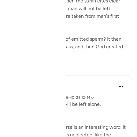
In a clear and simple manner, the surah cites clear
evidence confirming that man will not be left
without purpose. These are taken from man's first
origins:
"Was he not a mere drop of emitted sperm? It then
became a clinging cell mass, and then God created
an...
Xem tiếp
1
0
Hammad Fahim
2 năm trước
·
Tham chiếu
ayah 23:115-118, 75:36-40, 23:12-14
Does man think that he will be left alone,
unquestioned?
The word 'Suda' in the verse is an interesting word. It
refers to something that is neglected, like the