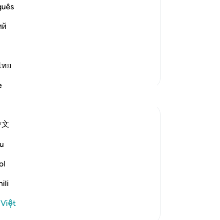
ch
guês
 misguided away from the truth and
Th
d uncertainty they are in. This
ий
Và
or of all types and forms of sects. Allah
(v
củ
tạ
ไทย
Thêm các bản Tafsir
có
e
“Ku
nh
sẽ
中文
đư
đề
he terrible fate of communities that
u
đạ
nds its addressees of the fates suffered by
và
ol
da
ili
-
R
 Việt
Gh