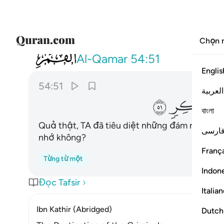
Chọn 
054
ولقد اهلكنا اشياعكم فهل من مدكر ٥١
Al-Qamar
54:51
Englis
54:51
العربية
ﱍ
ﱎ
বাংলা
Quả thật, TA đã tiêu diệt những đám người tư
ارسی
nhớ không?
França
Từng từ một
Indon
Đọc Tafsir
Italia
Ibn Kathir (Abridged)
Dutch