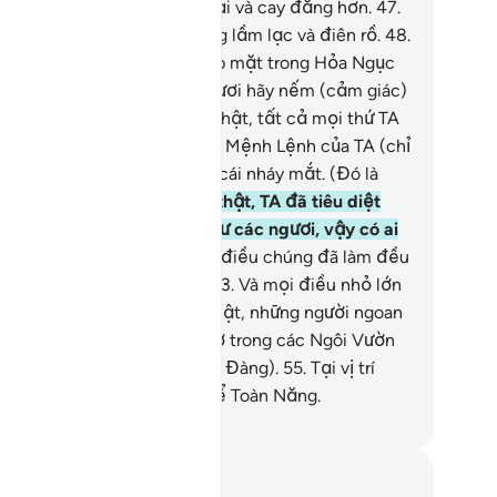
úng và Giờ Tận Thế sẽ tai hại và cay đắng hơn.
47
.
ật vậy, những kẻ tội lỗi đang lầm lạc và điên rồ.
48
.
o Ngày mà chúng sẽ bị lôi úp mặt trong Hỏa Ngục
à chúng được bảo): “Các ngươi hãy nếm (cảm giác)
a Lửa (thiêu đốt)!”
49
.
Quả thật, tất cả mọi thứ TA
o ra đều có tiền định.
50
.
Và Mệnh Lệnh của TA (chỉ
 một từ) duy nhất, như một cái nháy mắt. (Đó là
n!” - “Hãy thành!”)
51
.
Quả thật, TA đã tiêu diệt
ững đám người tương tự như các ngươi, vậy có ai
 nhớ không?
52
.
Tất cả mọi điều chúng đã làm đều
ợc ghi chép vào quyển sổ.
53
.
Và mọi điều nhỏ lớn
u được ghi chép.
54
.
Quả thật, những người ngoan
o (ngay chính, sợ Allah) sẽ ở trong các Ngôi Vườn
 những dòng sông (nơi Thiên Đàng).
55
.
Tại vị trí
nh dự cùng với Đấng Chủ Tể Toàn Năng.
uwwad Center
i chú và suy ngẫm