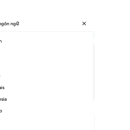
ngôn ngữ
Đăng nhập
Đọ
h
Chư
41
ﱈ
ﱉ
ﱊ
ﱋ
ﱌ
Ph
hi
ơng tự như các ngươi, vậy có ai sẽ
mạ
ف
Ma
is
tố
Tiếp tục đọc
ph
esia
đư
“C
no
mi
th