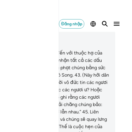
Đăng nhập
c trong ngữ cảnh
ơng 54, Trang 531, Juz 27
.
Quả thật, sự cảnh báo đã đến với thuộc hạ của
a-ra-ông.
42
.
Chúng đã phủ nhận tất cả các dấu
ệu của TA, thế là TA đã trừng phạt chúng bằng sức
nh của Đấng Toàn Năng, Vô Song.
43
.
(Này hỡi dân
kkah!) Phải chăng đám người vô đức tin các ngươi
t hơn những đám người trước các ngươi ư? Hoặc
ải chăng trong Kinh Sách có ghi rằng các ngươi
ợc miễn phạt?
44
.
Hoặc phải chăng chúng bảo:
húng tôi là liên minh giúp đỡ lẫn nhau.”
45
.
Liên
nh của chúng sẽ bị đánh bại và chúng sẽ quay lưng
áo chạy.
46
.
Không, Giờ Tận Thế là cuộc hẹn của