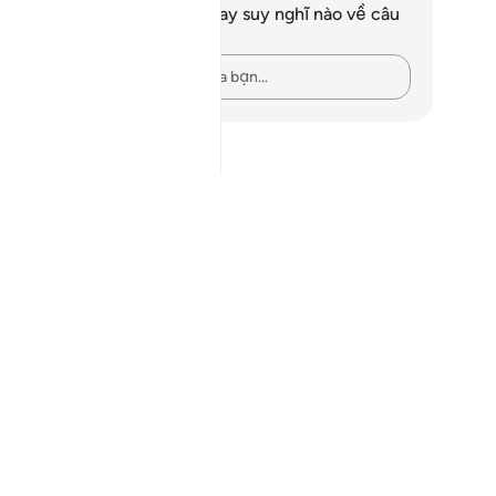
n không có bất kỳ ghi chú hay suy nghĩ nào về câu
ơ này.
Hãy ghi lại những suy nghĩ của bạn…