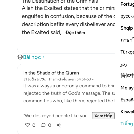
The Destination of the Criminals
Portu
Allah the Exalted states that the criminals are
engulfed in confusion, because of the doubts an
русск
description befits every disbeliever and innovat
Shqip
the Exalted said,
…
Đọc thêm
ภาษา
Türkç
Bài học
اردو
In the Shade of the Quran
简体
31 tuần trước
·
Tham chiếu
ayah 54:51-53
It was always a once-only command to bring about t
Melay
rejected the truth of God's message. The surah remi
Españ
communities who, like them, rejected the truth:
Kiswah
"We destroyed people like you...
Xem tiếp
Tiếng
0
0