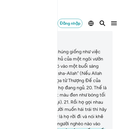
Đăng nhập
c trong ngữ cảnh
ơng 68, Trang 565, Juz 29
.
Thật vậy, TA đã thử thách chúng giống như việc
 đã thử thách những người chủ của một ngôi vườn
i họ thề sẽ hái hết trái của nó vào một buổi sáng
m.
18
.
Và họ đã không nói “Insha-Allah” (Nếu Allah
ốn).
19
.
Vì vậy, một thảm họa từ Thượng Đế của
ươi đã ập đến khu vườn khi họ đang ngủ.
20
.
Thế là
ng ra khu vườn trở thành một màu đen như bóng tối
a màn đêm (do đã bị thiêu rụi).
21
.
Rồi họ gọi nhau
o buổi sáng.
22
.
“Nếu các người muốn hái trái thì hãy
u ra vườn cho sớm!”
23
.
Vậy là họ rời đi và nói khẽ
i nhau:
24
.
“Đừng để bất cứ người nghèo nào vào