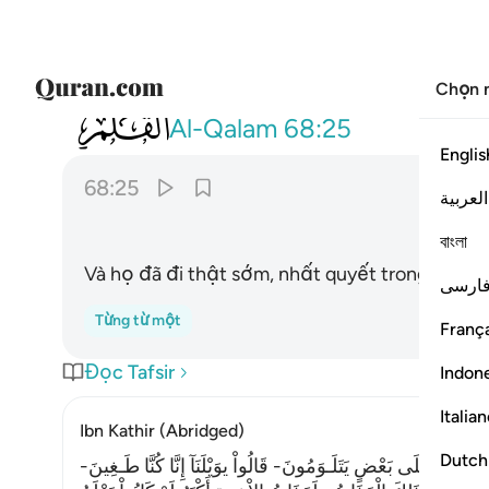
Chọn 
068
وغدوا على حرد قادرين ٢٥
Al-Qalam
68:25
Englis
68:25
العربية
বাংলা
Và họ đã đi thật sớm, nhất quyết trong ý đồ đ
ارسی
Từng từ một
França
Đọc Tafsir
Indon
Italia
Ibn Kathir (Abridged)
Dutch
َ بَعْضُهُمْ عَلَى بَعْضٍ يَتَلَـوَمُونَ- قَالُواْ يوَيْلَنَآ إِنَّا كُنَّا طَـغِينَ