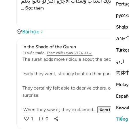
ا رغِبُونَ- كَذَلِكَ الْعَذَابُ وَلَعَذَابُ الاْخِرَةِ أَكْبَرُ لَوْ كَانُواْ يَعْلَمُ
Portu
…
Đọc thêm
русск
Shqip
Bài học
ภาษา
In the Shade of the Quran
Türkç
31 tuần trước
·
Tham chiếu
ayah 68:24-33
The surah adds more ridicule about the people of th
اردو
简体
'Early they went, strongly bent on their purpose.' (V
Melay
They certainly felt able to deprive others, or at lea
surprise:
Españ
Kiswah
'When they saw it, they exclaimed...
Xem tiếp
1
0
Tiếng