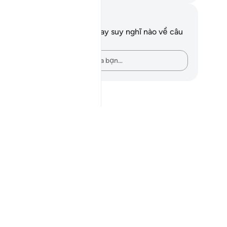
i chú và suy ngẫm
n không có bất kỳ ghi chú hay suy nghĩ nào về câu
ơ này.
Hãy ghi lại những suy nghĩ của bạn…