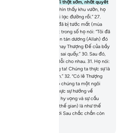
ờn hôm nay!”
25
.
Và họ đã đi thật sớm, nhất quyết
ong ý đồ đó.
26
.
Nhưng khi nhìn thấy khu vườn, họ
i: “Chắc chắn chúng ta đã đi lạc đường rồi.”
27
.
hông, đúng hơn là chúng ta đã bị tước mất (mùa
ng).”
28
.
Một người tốt nhất trong số họ nói: “Tôi đã
ông nói với các người hãy nên tán dương (Allah) đó
o?”
29
.
Họ nói: “Vinh quang thay Thượng Đế của bầy
, bầy tôi thực sự là những kẻ sai quấy.”
30
.
Sau đó,
 quay sang trách móc và đổ lỗi cho nhau.
31
.
Họ nói:
hật khốn khổ thay cho chúng ta! Chúng ta thực sự là
ững kẻ đã vượt mức giới hạn.”
32
.
“Có lẽ Thượng
 của chúng ta sẽ đổi lại cho chúng ta một ngôi
ờn khác tốt hơn. Chúng ta thực sự hướng về
ượng Đế của chúng ta trong hy vọng và sự cầu
ng.”
33
.
Sự trừng phạt (trên thế gian) là như thế
y. Nhưng sự trừng phạt ở Đời Sau chắc chắn còn
n hơn nếu họ biết.
uwwad Center