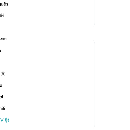
عَسَى رَبُّنَآ أَن يُبْدِلَنَا خَيْراً مّنْهَآ إِنَّآ إِلَى رَبّنَ
vư
guês
tr
ий
nó
Thêm các bản Tafsir
“K
mà
kh
ไทย
sa
e
tôi
e garden:
họ
“T
中文
erse 25)
nh
Đế
u
st to deprive themselves. Now for the
vư
Th
ol
mo
ili
đấ
lớ
 Việt
-
R