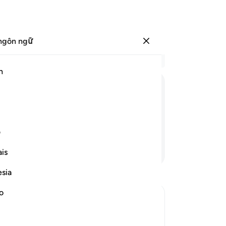
ngôn ngữ
Đăng nhập
Đọ
h
Chư
17
ﱰ
ﱱ
ﱲ
ﱳ
ﱴ
TA
kh
ó.
sớ
ف
mu
Tiếp tục đọc
is
Ng
sá
esia
củ
và
no
ma
قَالُواْ سُبْحَـنَ رَبّنَآ إِنَّا كُنَّا ظَـلِمِينَ- فَأَقْبَل-
vớ