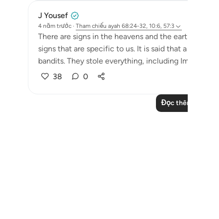
J Yousef
4 năm trước
·
Tham chiếu
ayah 68:24-32, 10:6, 57:3
There are signs in the heavens and the earth so t
signs that are specific to us. It is said that a car
bandits. They stole everything, including Imam al-Gh
38
0
Đọc thêm các bài 
Notes
placeholders
close