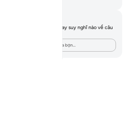
uwwad Center
i chú và suy ngẫm
n không có bất kỳ ghi chú hay suy nghĩ nào về câu
ơ này.
Hãy ghi lại những suy nghĩ của bạn…