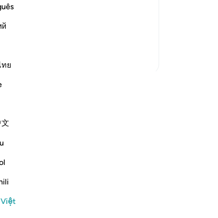
of their Messengers
Đi
guês
e disbelieving Quraysh, Allah says that
kh
ons of the past, and no Messenger
ий
ng
cked him. Then He tells h
…
Th
Đọc thêm
họ
Thêm các bản Tafsir
tạ
ไทย
9
.
e
(Q
 hãy bắt đầu bài suy ngẫm của riêng
th
 với cộng đồng QuranReflect.
Sứ
中文
th
 chiếu
kh
u
nReflect
TA
Ch
ol
cộ
ili
mộ
ch
 Việt
lóa