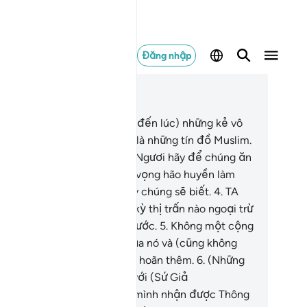
Đăng nhập
c trong ngữ cảnh
ơng 15, Trang 262, Juz 14
Có lẽ (chẳng bao lâu nữa sẽ đến lúc) những kẻ vô
c tin ước ao phải chi chúng là những tín đồ Muslim.
(Hỡi Thiên Sứ Muhammad), Ngươi hãy để chúng ăn
ng và tận hưởng, hãy để hy vọng hão huyền làm
o chúng vui sướng, vì rồi đây chúng sẽ biết.
4
.
TA
lah) đã không tiêu diệt bất kỳ thị trấn nào ngoại trừ
ều đó đã được ấn định từ trước.
5
.
Không một cộng
ng nào ra đi trước kỳ hạn của nó và (cũng không
t cộng đồng nào) có thể trì hoãn thêm.
6
.
(Những
 vô đức tin tại Makkah) nói với (Sứ Giả
hammad): “Này kẻ tự xưng mình nhận được Thông