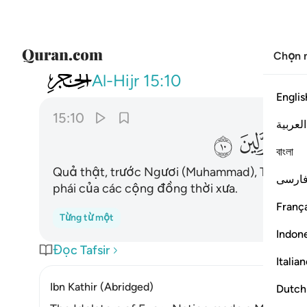
Chọn 
015
ولقد ارسلنا من قبلك في شيع الاول
Al-Hijr
15:10
Englis
15:10
العربية
ﲕ
ﲖ
বাংলা
Quả thật, trước Ngươi (Muhammad), TA cũng đ
ارسی
phái của các cộng đồng thời xưa.
França
Từng từ một
Indon
Đọc Tafsir
Italia
Ibn Kathir (Abridged)
Dutch