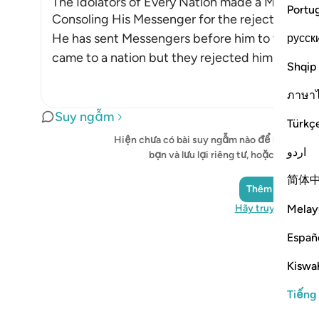
The Idolators of Every Nation made a Mockery 
Portu
Consoling His Messenger for the rejection of th
He has sent Messengers before him to the nati
русск
came to a nation but they rejected him and mo
Shqip
ภาษา
Suy ngẫm
Türkç
Hiện chưa có bài suy ngẫm nào để hiển thị -
اردو
bạn và lưu lại riêng tư, hoặc chia sẻ
简体
Thêm ảnh phản
Melay
Hãy truy cập Qura
Españ
Kiswah
Tiếng