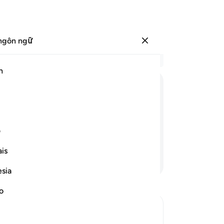
ngôn ngữ
Đăng nhập
Đọ
h
Chư
2
.
ﲏ
ﲐ
ﲑ
ﲒ
ﲓ
ﲔ
đứ
3
.
ã phái các Sứ Giả đến giữa các giáo
uố
ف
ch
is
(Al
Tiếp tục đọc
đi
esia
đồ
mộ
no
kẻ
Mu