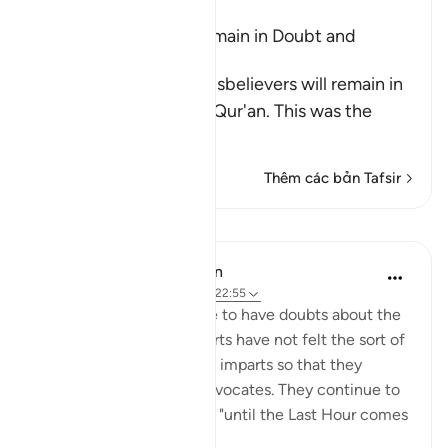
Ibn Kathir (Abridged)
The Disbelievers will remain in Doubt and
Confusion
Allah tells us that the disbelievers will remain in
doubt concerning this Qur'an. This was the
view
…
Đọc thêm
Thêm các bản Tafsir
Bài học
In the Shade of the Quran
31 tuần trước
·
Tham chiếu
ayah 22:55
The unbelievers continue to have doubts about the
Qur'an because their hearts have not felt the sort of
pleasure and happiness it imparts so that they
appreciate the truth it advocates. They continue to
be in such state of doubt "until the Last Hour comes
sudd...
Xem tiếp