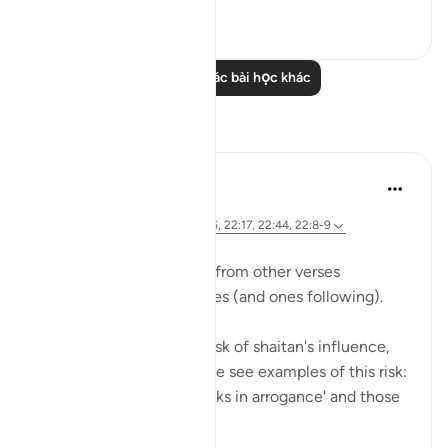
0
0
Đọc thêm các bài học khác
Suy ngẫm
Hana Alasry
7 năm trước
·
Tham chiếu
ayah 22:52-55, 22:46, 22:17, 22:44, 22:8-9
We see previous themes from other verses
reemerging in these verses (and ones following).
Allah is mentioning the risk of shaitan's influence,
and earlier in the surat, we see examples of this risk:
those who 'turn their necks in arrogance' and those
who ...
Xem tiếp