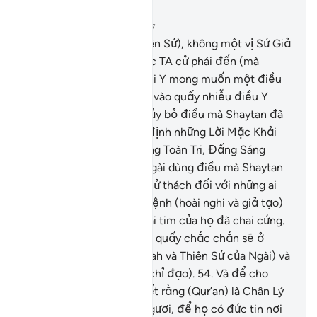
Đọc trong ngữ cảnh
Chương 22, Trang 338, Juz 17
52
.
Trước Ngươi (hỡi Thiên Sứ), không một vị Sứ Giả
hay một vị Nabi nào được TA cử phái đến (mà
không gặp phải điều): khi Y mong muốn một điều
tốt nào thì Shaytan nhảy vào quấy nhiễu điều Y
muốn. Tuy nhiên, Allah hủy bỏ điều mà Shaytan đã
xúi bẩy, rồi Allah khẳng định những Lời Mặc Khải
của Ngài bởi Allah là Đấng Toàn Tri, Đấng Sáng
Suốt.
53
.
Mục đích để Ngài dùng điều mà Shaytan
đã xen vào làm một sự thử thách đối với những ai
mang trong lòng chứng bệnh (hoài nghi và giả tạo)
cũng như những ai mà trái tim của họ đã chai cứng.
Và những kẻ làm điều sai quấy chắc chắn sẽ ở
trong sự thù hằn (của Allah và Thiên Sứ của Ngài) và
ở cách xa (chân lý và sự chỉ đạo).
54
.
Và để cho
những ai có kiến thức biết rằng (Qur’an) là Chân Lý
từ nơi Thượng Đế của Ngươi, để họ có đức tin nơi