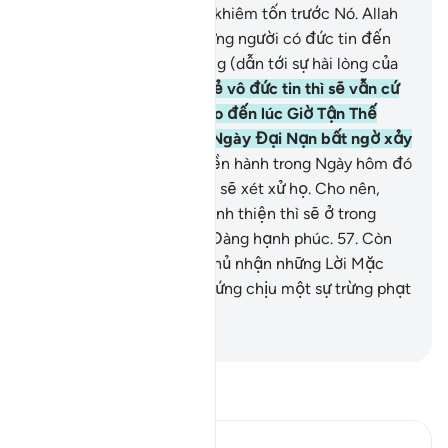
Nó và để trái tim của họ khiêm tốn trước Nó. Allah
chắc chắn sẽ hướng những người có đức tin đến
với con đường ngay thẳng (dẫn tới sự hài lòng của
Ngài).
55
.
Riêng những kẻ vô đức tin thì sẽ vẫn cứ
hoài nghi về (Qur’an) cho đến lúc Giờ Tận Thế
hoặc sự trừng phạt của Ngày Đại Nạn bất ngờ xảy
đến cho họ.
56
.
Mọi quyền hành trong Ngày hôm đó
đều thuộc về Allah, Ngài sẽ xét xử họ. Cho nên,
những ai có đức tin và hành thiện thì sẽ ở trong
những Ngôi Vườn Thiên Đàng hạnh phúc.
57
.
Còn
những kẻ vô đức tin và phủ nhận những Lời Mặc
Khải của TA thì sẽ phải hứng chịu một sự trừng phạt
nhục nhã.
-
Ruwwad Center
Đọc Tafsir