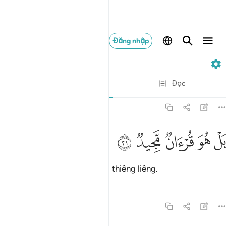
Đăng nhập
85. Al-Buruj
Từng câu từng chữ
Đọc
Bản dịch
: Translation Pioneers Center
85:21
ﳇ
ﳈ
ل هو قران مجيد ٢١
ﳉ
ﳊ
ﳋ
َلْ هُوَ قُرْءَانٌۭ مَّجِيدٌۭ ٢١
Không. Nó là Qur’an vĩ đại và thiêng liêng.
Tafsirs
Bài học
Suy ngẫm
85:22