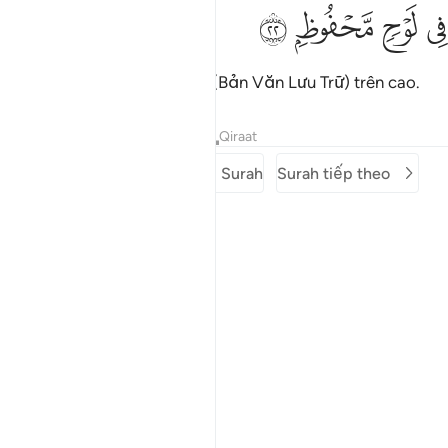
ﳌ
ﳍ
ي لوح محفوظ ٢٢
ﳎ
ﳏ
ِى لَوْحٍۢ مَّحْفُوظٍۭ ٢٢
Trong Al-Lawhu Al-Mahfuzh (Bản Văn Lưu Trữ) trên cao.
Tafsirs
Bài học
Suy ngẫm
Qiraat
Surah trước
Mở đầu Surah
Surah tiếp theo