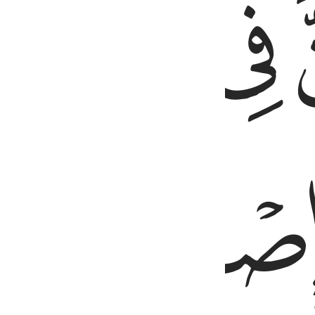
ﲂ
ﲃ
ﲄ
ﲇ
ﲈ