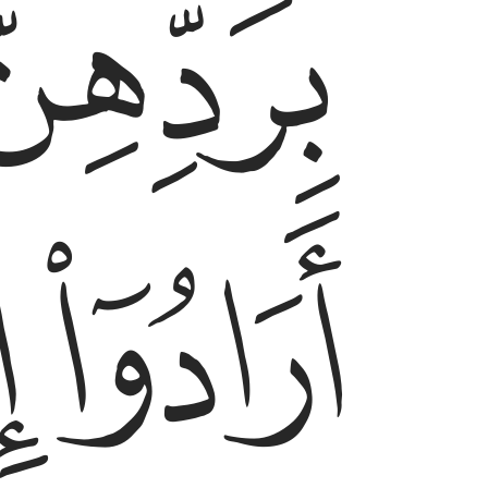
ﲁ
ﲅ
ﲆ