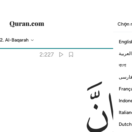
Chọn 
2. Al-Baqarah
Englis
Bản dịch
: Translation Pioneers Center
العربية
2:227
বাংলা
ﱣ
ارسی
França
Indon
Italia
Dutch