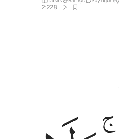
Tafsirs
Bài học
Suy ngẫm
Câu trả 
2:228
عولتهن احق بردهن في ذالك ان ارادوا اصلاحا ولهن مثل الذي عليهن بالم
يَوْمِ ٱلْـَٔاخِرِ ۚ وَبُعُولَتُهُنَّ أَحَقُّ بِرَدِّهِنَّ فِى ذَٰلِكَ إِنْ أَرَادُوٓا۟ إِصْلَـٰحًۭا ۚ وَل