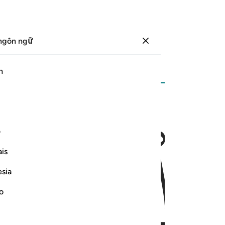
ngôn ngữ
Đăng nhập
Trang
36
Juz
2
/
Hizb
4
h
ﱢ
ف
is
esia
no