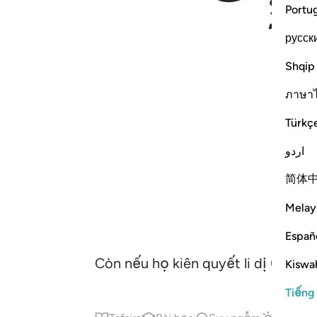
Portu
русск
Shqip
ภาษา
Türkç
اردو
简体
Melay
Españ
Còn nếu họ kiên quyết li dị (vợ) 
Kiswah
Tiếng