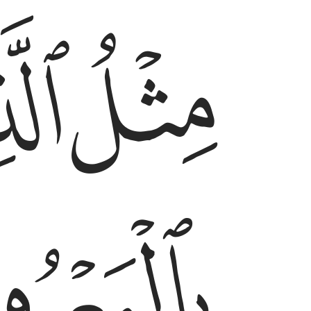
ﲉ
ﲊ
ﲌﲍ