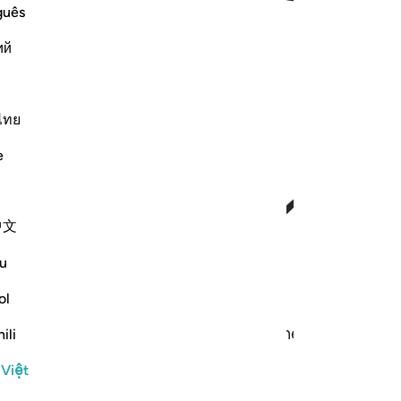
guês
ий
ﱦ
ﱧ
ไทย
e
中文
u
ol
thì chắc chắn Allah là Đấng Hằng Nghe, Đấng Hiểu 
ili
 Việt