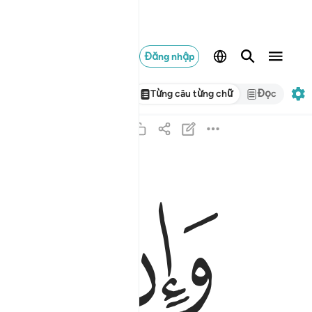
Đăng nhập
Từng câu từng chữ
Đọc
ﱠ
ﱡ
وان عزموا الطلاق فان الله سميع عليم ٢٢٧
وَإِنْ عَزَمُوا۟ ٱلطَّلَـٰقَ فَإِنَّ ٱللَّهَ سَمِيعٌ عَلِيمٌۭ ٢٢٧