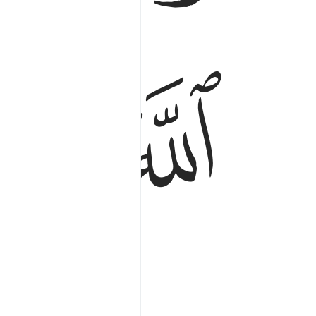
ﱤ
ﱥ
Biết.