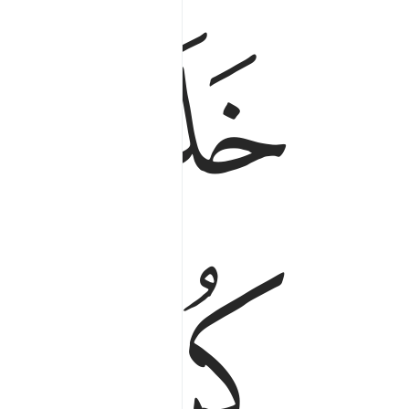
ﱴ
ﱵ
ﱹ
ﱺ