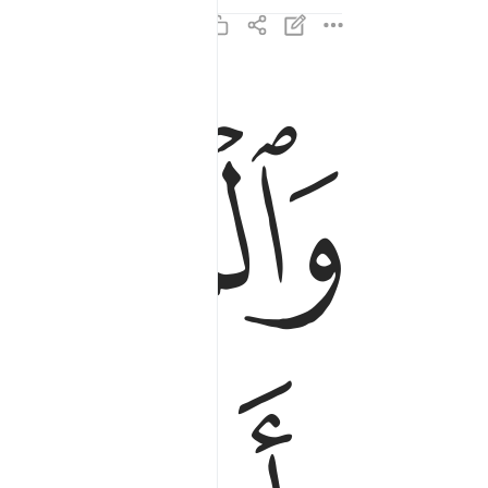
ﱨ
والمطلقات يتربصن بانفسهن ثلاثة قروء ولا يحل لهن
وَٱلْمُطَلَّقَـٰتُ يَتَرَبَّصْنَ بِأَنفُسِهِنَّ ثَلَـٰثَةَ قُرُوٓءٍۢ ۚ وَلَ